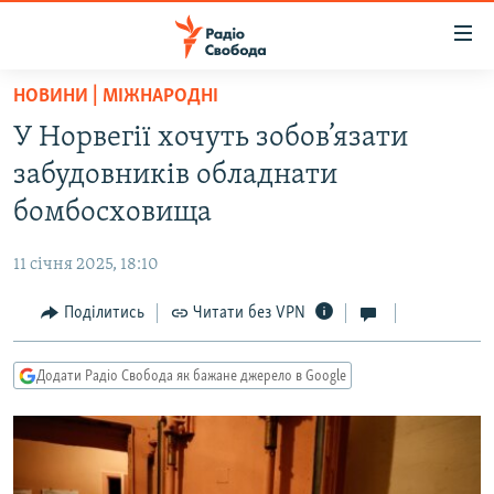
Доступність
посилання
Перейти
НОВИНИ | МІЖНАРОДНІ
до
РАДІО СВОБОДА – 70 РОКІВ
У Норвегії хочуть зобов’язати
основного
ВСЕ ЗА ДОБУ
матеріалу
забудовників обладнати
СТАТТІ
Перейти
бомбосховища
до
ВІЙНА
ПОЛІТИКА
основної
11 січня 2025, 18:10
РОСІЙСЬКА «ФІЛЬТРАЦІЯ»
ЕКОНОМІКА
навігації
Перейти
Поділитись
Читати без VPN
ДОНБАС.РЕАЛІЇ
СУСПІЛЬСТВО
до
КРИМ.РЕАЛІЇ
КУЛЬТУРА
пошуку
Додати Радіо Свобода як бажане джерело в Google
ТИ ЯК?
СПОРТ
СХЕМИ
УКРАЇНА
КИТАЙ.ВИКЛИКИ
СВІТ