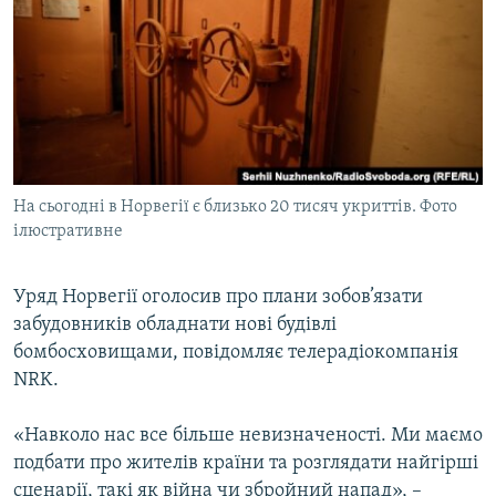
МУЛЬТИМЕДІА
ФОТО
СПЕЦПРОЄКТИ
ПОДКАСТИ
КРИМ РЕАЛІЇ
На сьогодні в Норвегії є близько 20 тисяч укриттів. Фото
РУС
ілюстративне
УКР
Уряд Норвегії оголосив про плани зобов’язати
КТАТ
забудовників обладнати нові будівлі
бомбосховищами, повідомляє телерадіокомпанія
ДОЛУЧАЙСЯ!
NRK.
«Навколо нас все більше невизначеності. Ми маємо
подбати про жителів країни та розглядати найгірші
сценарії, такі як війна чи збройний напад», –