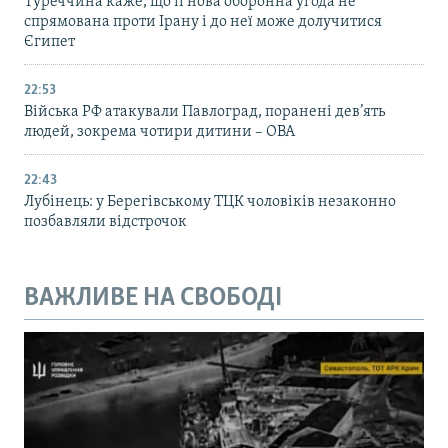
Туреччина каже, що її нова оборонна угода не
спрямована проти Ірану і до неї може долучитися
Єгипет
22:53
Війська РФ атакували Павлоград, поранені дев’ять
людей, зокрема чотири дитини – ОВА
22:43
Лубінець: у Берегівському ТЦК чоловіків незаконно
позбавляли відстрочок
ВАЖЛИВЕ НА СВОБОДІ