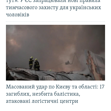
тут». У ЄС запрацювали нові правила
тимчасового захисту для українських
чоловіків
Масований удар по Києву та області: 17
загиблих, незбита балістика,
атаковані логістичні центри