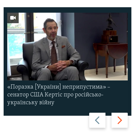
«Поразка [України] неприпустима» –
сенатор США Кертіс про російсько-
українську війну
Назад
Вперед