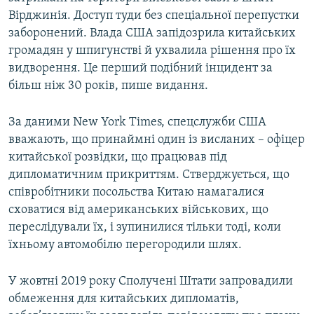
Усі сайти RFE/RL
Вірджинія. Доступ туди без спеціальної перепустки
заборонений. Влада США запідозрила китайських
громадян у шпигунстві й ухвалила рішення про їх
видворення. Це перший подібний інцидент за
більш ніж 30 років, пише видання.
За даними New York Times, спецслужби США
вважають, що принаймні один із висланих – офіцер
китайської розвідки, що працював під
дипломатичним прикриттям. Стверджується, що
співробітники посольства Китаю намагалися
сховатися від американських військових, що
переслідували їх, і зупинилися тільки тоді, коли
їхньому автомобілю перегородили шлях.
У жовтні 2019 року Сполучені Штати запровадили
обмеження для китайських дипломатів,