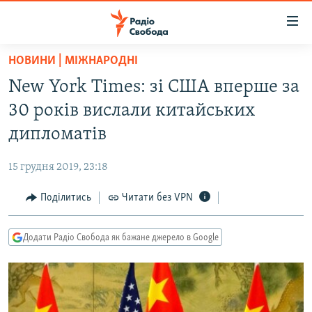
Доступність
посилання
Перейти
НОВИНИ | МІЖНАРОДНІ
до
РАДІО СВОБОДА – 70 РОКІВ
New York Times: зі США вперше за
основного
ВСЕ ЗА ДОБУ
матеріалу
30 років вислали китайських
СТАТТІ
Перейти
дипломатів
до
ВІЙНА
ПОЛІТИКА
основної
15 грудня 2019, 23:18
РОСІЙСЬКА «ФІЛЬТРАЦІЯ»
ЕКОНОМІКА
навігації
Перейти
Поділитись
Читати без VPN
ДОНБАС.РЕАЛІЇ
СУСПІЛЬСТВО
до
КРИМ.РЕАЛІЇ
КУЛЬТУРА
пошуку
Додати Радіо Свобода як бажане джерело в Google
ТИ ЯК?
СПОРТ
СХЕМИ
УКРАЇНА
КИТАЙ.ВИКЛИКИ
СВІТ