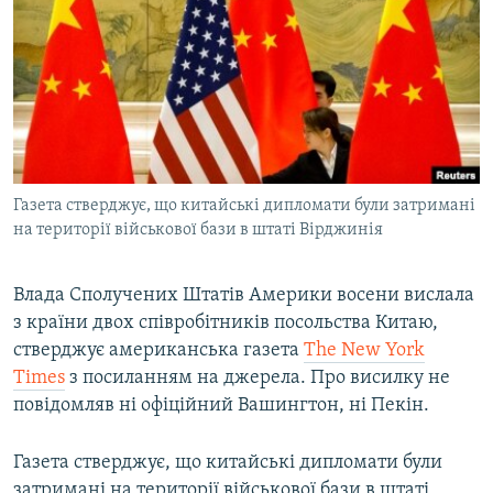
МУЛЬТИМЕДІА
ФОТО
СПЕЦПРОЄКТИ
ПОДКАСТИ
КРИМ РЕАЛІЇ
Газета стверджує, що китайські дипломати були затримані
РУС
на території військової бази в штаті Вірджинія
УКР
Влада Сполучених Штатів Америки восени вислала
КТАТ
з країни двох співробітників посольства Китаю,
стверджує американська газета
The New York
ДОЛУЧАЙСЯ!
Times
з посиланням на джерела. Про висилку не
повідомляв ні офіційний Вашингтон, ні Пекін.
Газета стверджує, що китайські дипломати були
затримані на території військової бази в штаті