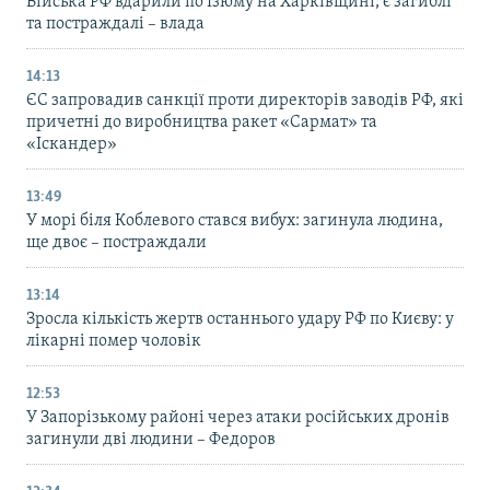
Війська РФ вдарили по Ізюму на Харківщині, є загиблі
та постраждалі – влада
14:13
ЄС запровадив санкції проти директорів заводів РФ, які
причетні до виробництва ракет «Сармат» та
«Іскандер»
13:49
У морі біля Коблевого стався вибух: загинула людина,
ще двоє – постраждали
13:14
Зросла кількість жертв останнього удару РФ по Києву: у
лікарні помер чоловік
12:53
У Запорізькому районі через атаки російських дронів
загинули дві людини – Федоров