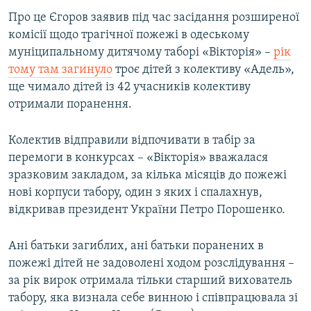
Усі сайти RFE/RL
Про це Єгоров заявив під час засідання розширеної
комісії щодо трагічної пожежі в одеському
муніципальному дитячому таборі «Вікторія» –
рік
тому там загинуло
троє дітей з колективу «Адель»,
ще чимало дітей із 42 учасників колективу
отримали поранення.
Колектив відправили відпочивати в табір за
перемоги в конкурсах – «Вікторія» вважалася
зразковим закладом, за кілька місяців до пожежі
нові корпуси табору, один з яких і спалахнув,
відкривав президент України Петро Порошенко.
Ані батьки загиблих, ані батьки поранених в
пожежі дітей не задоволені ходом розслідування –
за рік вирок отримала тільки старший вихователь
табору, яка визнала себе винною і співпрацювала зі