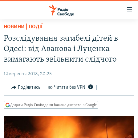
Доступність
посилання
Перейти
НОВИНИ | ПОДІЇ
до
РАДІО СВОБОДА – 70 РОКІВ
Розслідування загибелі дітей в
основного
ВСЕ ЗА ДОБУ
матеріалу
Одесі: від Авакова і Луценка
СТАТТІ
Перейти
вимагають звільнити слідчого
до
ВІЙНА
ПОЛІТИКА
основної
12 вересня 2018, 20:25
РОСІЙСЬКА «ФІЛЬТРАЦІЯ»
ЕКОНОМІКА
навігації
Перейти
Поділитись
Читати без VPN
ДОНБАС.РЕАЛІЇ
СУСПІЛЬСТВО
до
КРИМ.РЕАЛІЇ
КУЛЬТУРА
пошуку
Додати Радіо Свобода як бажане джерело в Google
ТИ ЯК?
СПОРТ
СХЕМИ
УКРАЇНА
КИТАЙ.ВИКЛИКИ
СВІТ