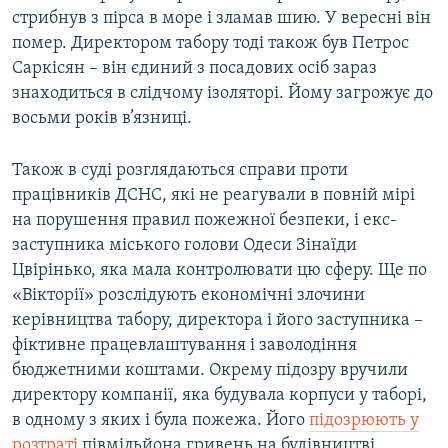
стрибнув з пірса в море і зламав шию. У вересні він
помер. Директором табору тоді також був Петрос
Саркісян – він єдиний з посадових осіб зараз
знаходиться в слідчому ізоляторі. Йому загрожує до
восьми років в’язниці.
Також в суді розглядаються справи проти
працівників ДСНС, які не реагували в повній мірі
на порушення правил пожежної безпеки, і екс-
заступника міського голови Одеси Зінаїди
Цвірінько, яка мала контролювати цю сферу. Ще по
«Вікторії» розслідують економічні злочини
керівництва табору, директора і його заступника –
фіктивне працевлаштування і заволодіння
бюджетними коштами. Окрему підозру вручили
директору компанії, яка будувала корпуси у таборі,
в одному з яких і була пожежа. Його
підозрюють у
розтраті
півмільйона гривень на будівництві.