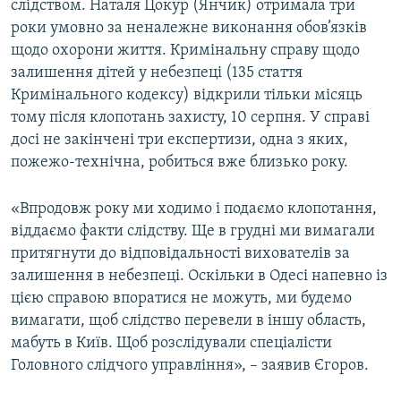
слідством. Наталя Цокур (Янчик) отримала три
роки умовно за неналежне виконання обов’язків
щодо охорони життя. Кримінальну справу щодо
залишення дітей у небезпеці (135 стаття
Кримінального кодексу) відкрили тільки місяць
тому після клопотань захисту, 10 серпня. У справі
досі не закінчені три експертизи, одна з яких,
пожежо-технічна, робиться вже близько року.
«Впродовж року ми ходимо і подаємо клопотання,
віддаємо факти слідству. Ще в грудні ми вимагали
притягнути до відповідальності вихователів за
залишення в небезпеці. Оскільки в Одесі напевно із
цією справою впоратися не можуть, ми будемо
вимагати, щоб слідство перевели в іншу область,
мабуть в Київ. Щоб розслідували спеціалісти
Головного слідчого управління», – заявив Єгоров.