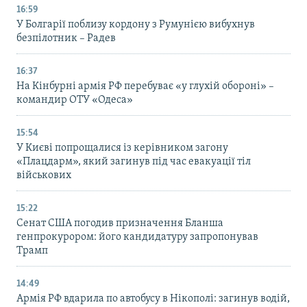
16:59
У Болгарії поблизу кордону з Румунією вибухнув
безпілотник – Радев
16:37
На Кінбурні армія РФ перебуває «у глухій обороні» –
командир ОТУ «Одеса»
15:54
У Києві попрощалися із керівником загону
«Плацдарм», який загинув під час евакуації тіл
військових
15:22
Сенат США погодив призначення Бланша
генпрокурором: його кандидатуру запропонував
Трамп
14:49
Армія РФ вдарила по автобусу в Нікополі: загинув водій,