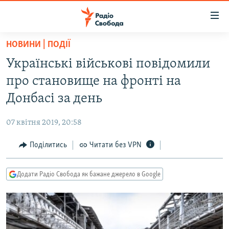
Доступність
посилання
Перейти
НОВИНИ | ПОДІЇ
до
РАДІО СВОБОДА – 70 РОКІВ
Українські військові повідомили
основного
ВСЕ ЗА ДОБУ
матеріалу
про становище на фронті на
СТАТТІ
Перейти
Донбасі за день
до
ВІЙНА
ПОЛІТИКА
основної
07 квітня 2019, 20:58
РОСІЙСЬКА «ФІЛЬТРАЦІЯ»
ЕКОНОМІКА
навігації
Перейти
Поділитись
Читати без VPN
ДОНБАС.РЕАЛІЇ
СУСПІЛЬСТВО
до
КРИМ.РЕАЛІЇ
КУЛЬТУРА
пошуку
Додати Радіо Свобода як бажане джерело в Google
ТИ ЯК?
СПОРТ
СХЕМИ
УКРАЇНА
КИТАЙ.ВИКЛИКИ
СВІТ