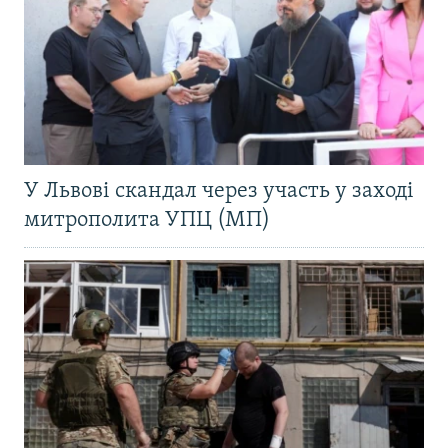
У Львові скандал через участь у заході
митрополита УПЦ (МП)