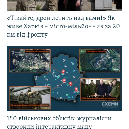
«Тікайте, дрон летить над вами!» Як
живе Харків – місто-мільйонник за 20
км від фронту
150 військових об’єктів: журналісти
створили інтерактивну мапу