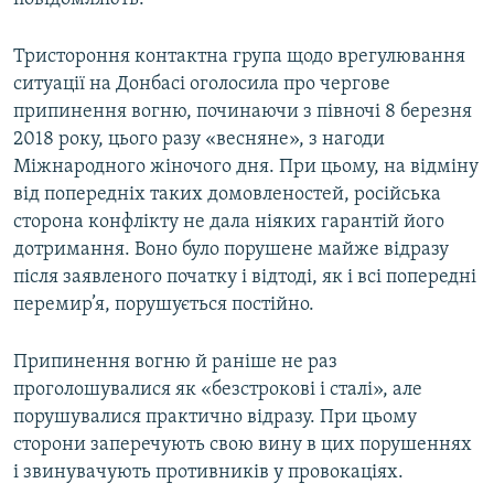
Усі сайти RFE/RL
Тристороння контактна група щодо врегулювання
ситуації на Донбасі оголосила про чергове
припинення вогню, починаючи з півночі 8 березня
2018 року, цього разу «весняне», з нагоди
Міжнародного жіночого дня. При цьому, на відміну
від попередніх таких домовленостей, російська
сторона конфлікту не дала ніяких гарантій його
дотримання. Воно було порушене майже відразу
після заявленого початку і відтоді, як і всі попередні
перемир’я, порушується постійно.
Припинення вогню й раніше не раз
проголошувалися як «безстрокові і сталі», але
порушувалися практично відразу. При цьому
сторони заперечують свою вину в цих порушеннях
і звинувачують противників у провокаціях.