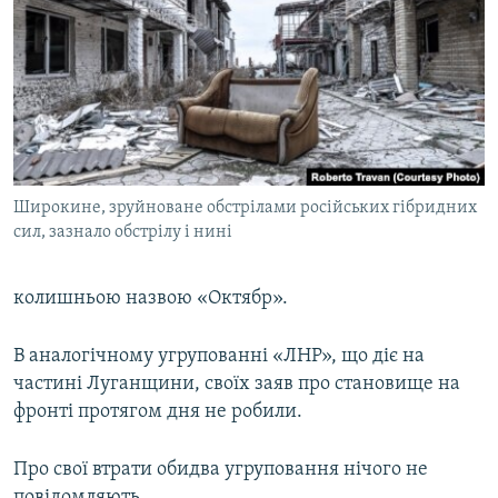
МУЛЬТИМЕДІА
ФОТО
СПЕЦПРОЄКТИ
ПОДКАСТИ
КРИМ РЕАЛІЇ
Широкине, зруйноване обстрілами російських гібридних
РУС
сил, зазнало обстрілу і нині
УКР
колишньою назвою «Октябр».
КТАТ
В аналогічному угрупованні «ЛНР», що діє на
ДОЛУЧАЙСЯ!
частині Луганщини, своїх заяв про становище на
фронті протягом дня не робили.
Про свої втрати обидва угруповання нічого не
повідомляють.