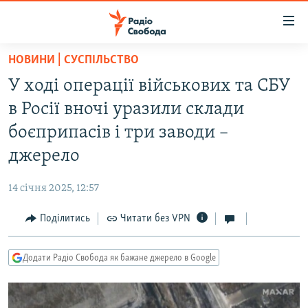
Доступність
посилання
Перейти
НОВИНИ | СУСПІЛЬСТВО
до
РАДІО СВОБОДА – 70 РОКІВ
У ході операції військових та СБУ
основного
ВСЕ ЗА ДОБУ
матеріалу
в Росії вночі уразили склади
СТАТТІ
Перейти
боєприпасів і три заводи –
до
ВІЙНА
ПОЛІТИКА
джерело
основної
РОСІЙСЬКА «ФІЛЬТРАЦІЯ»
ЕКОНОМІКА
навігації
14 січня 2025, 12:57
Перейти
ДОНБАС.РЕАЛІЇ
СУСПІЛЬСТВО
до
Поділитись
Читати без VPN
КРИМ.РЕАЛІЇ
КУЛЬТУРА
пошуку
ТИ ЯК?
СПОРТ
Додати Радіо Свобода як бажане джерело в Google
СХЕМИ
УКРАЇНА
КИТАЙ.ВИКЛИКИ
СВІТ