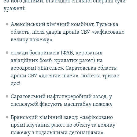
За його даними, внаслідок спільної операції були
Усі сайти RFE/RL
уражені:
Алексінський хімічний комбінат, Тульська
область, після ударів дронів СБУ «зафіксовано
велику пожежу»
склади боєприпасів (ФАБ, керованих
авіаційних бомб, крилатих ракет) на
аеродромі «Енгельс», Саратовська область;
дрони СБУ «досягли цілей», пожежа триває
досі
Саратовський нафтопереробний завод, у
спецслужбі фіксують масштабну пожежу
Брянський хімічний завод: «зафіксовано
прямі влучання ракет по об’єкту та велику
пожежу з подальшими детонаціями»