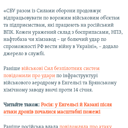
«СБУ разом із Силами оборони продовжує
відпрацьовувати по ворожим військовим об’єктам
та підприємствам, які працюють на російський
ВПК. Кожен уражений склад з боєприпасами, НПЗ,
нафтобаза чи хімзавод – це болючий удар по
спроможності РФ вести війну в Україні», – додало
джерело в службі.
Раніше
військові Сил безпілотних систем
повідомили про удари
по інфраструктурі
військового аеродрому в Енгельсі та Брянському
хімічному заводу вночі проти 14 січня.
Читайте також:
Росія: у Енгельсі й Казані після
атаки дронів почалися масштабні пожежі
Раніше російська влада
повідомляла про атаку