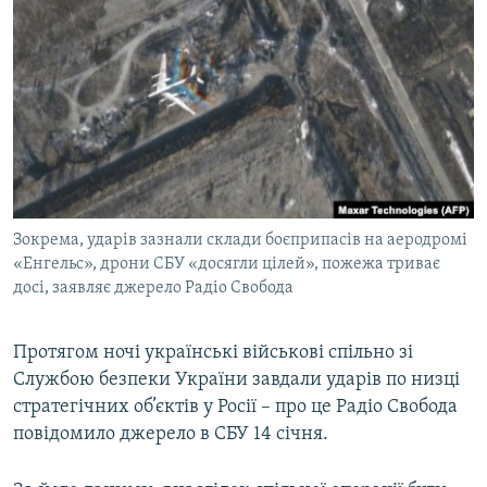
МУЛЬТИМЕДІА
ФОТО
СПЕЦПРОЄКТИ
ПОДКАСТИ
КРИМ РЕАЛІЇ
РУС
Зокрема, ударів зазнали склади боєприпасів на аеродромі
УКР
«Енгельс», дрони СБУ «досягли цілей», пожежа триває
досі, заявляє джерело Радіо Свобода
КТАТ
Протягом ночі українські військові спільно зі
ДОЛУЧАЙСЯ!
Службою безпеки України завдали ударів по низці
стратегічних об’єктів у Росії – про це Радіо Свобода
повідомило джерело в СБУ 14 січня.