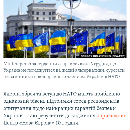
МУЛЬТИМЕДІА
ФОТО
СПЕЦПРОЄКТИ
ПОДКАСТИ
КРИМ РЕАЛІЇ
РУС
Міністерство закордонних справ заявило 3 грудня, що
УКР
Україна не погоджується на жодні альтернативи, сурогати
чи замінники повноправного членства України в НАТО
КТАТ
Ядерна зброя та вступ до НАТО мають приблизно
ДОЛУЧАЙСЯ!
однаковий рівень підтримки серед респондентів
опитування щодо найкращих гарантій безпеки
України – такі результати дослідження
оприлюднив
Центр «Нова Європа» 10 грудня.