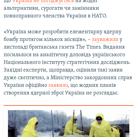
що
Україна не погоджується
на жодні
альтернативи, сурогати чи замінники
повноправного членства України в НАТО.
«Україна може розробити елементарну ядерну
бомбу протягом кількох місяців», –
зауважила
у
листопаді британська газета The Times. Видання
посилалося на аналітичну доповідь українського
Національного інституту стратегічних досліджень.
Західні експерти, щоправда, оцінили такі заяви
дуже скептично, а Міністерство закордонних справ
України офіційно
заявило
, що жодних планів
створення ядерної зброї Україна не розглядає.