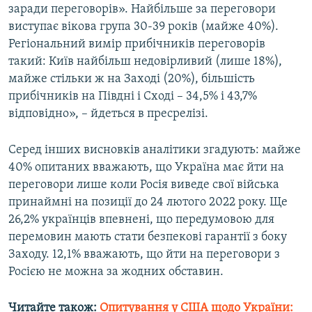
заради переговорів». Найбільше за переговори
виступає вікова група 30-39 років (майже 40%).
Регіональний вимір прибічників переговорів
такий: Київ найбільш недовірливий (лише 18%),
майже стільки ж на Заході (20%), більшість
прибічників на Півдні і Сході – 34,5% і 43,7%
відповідно», – йдеться в пресрелізі.
Серед інших висновків аналітики згадують: майже
40% опитаних вважають, що Україна має йти на
переговори лише коли Росія виведе свої війська
принаймні на позиції до 24 лютого 2022 року. Ще
26,2% українців впевнені, що передумовою для
перемовин мають стати безпекові гарантії з боку
Заходу. 12,1% вважають, що йти на переговори з
Росією не можна за жодних обставин.
Читайте також:
Опитування у США щодо України: