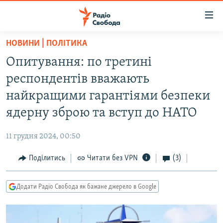
Доступність
посилання
Перейти
НОВИНИ | ПОЛІТИКА
до
РАДІО СВОБОДА – 70 РОКІВ
Опитування: по третині
основного
ВСЕ ЗА ДОБУ
матеріалу
респондентів вважають
СТАТТІ
Перейти
найкращими гарантіями безпеки
до
ВІЙНА
ПОЛІТИКА
ядерну зброю та вступ до НАТО
основної
РОСІЙСЬКА «ФІЛЬТРАЦІЯ»
ЕКОНОМІКА
навігації
11 грудня 2024, 00:50
Перейти
ДОНБАС.РЕАЛІЇ
СУСПІЛЬСТВО
до
Поділитись
Читати без VPN
(3)
КРИМ.РЕАЛІЇ
КУЛЬТУРА
пошуку
ТИ ЯК?
СПОРТ
Додати Радіо Свобода як бажане джерело в Google
СХЕМИ
УКРАЇНА
КИТАЙ.ВИКЛИКИ
СВІТ