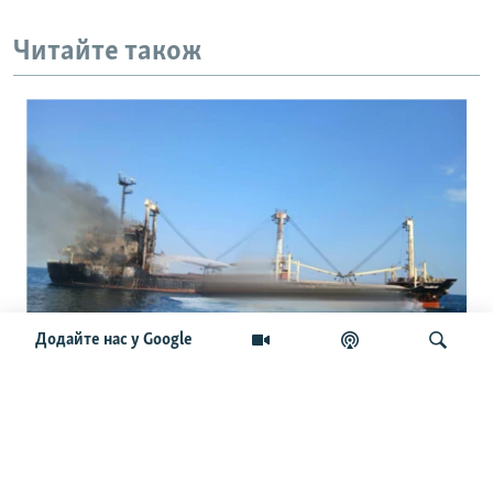
Читайте також
Додайте нас у Google
Міжнародні судна відмовляються йти
в порти України: що буде з новим
врожаєм і світовими цінами
Шукати