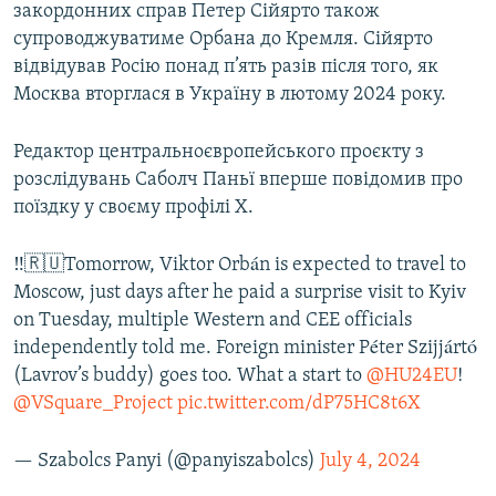
закордонних справ Петер Сійярто також
Усі сайти RFE/RL
супроводжуватиме Орбана до Кремля. Сійярто
відвідував Росію понад п’ять разів після того, як
Москва вторглася в Україну в лютому 2024 року.
Редактор центральноєвропейського проєкту з
розслідувань Саболч Паньї вперше повідомив про
поїздку у своєму профілі X.
‼️🇷🇺Tomorrow, Viktor Orbán is expected to travel to
Moscow, just days after he paid a surprise visit to Kyiv
on Tuesday, multiple Western and CEE officials
independently told me. Foreign minister Péter Szijjártó
(Lavrov’s buddy) goes too. What a start to
@HU24EU
!
@VSquare_Project
pic.twitter.com/dP75HC8t6X
— Szabolcs Panyi (@panyiszabolcs)
July 4, 2024