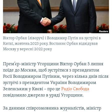
МУЛЬТИМЕДІА
ФОТО
СПЕЦПРОЄКТИ
ПОДКАСТИ
Віктор Орбан (ліворуч) і Володимир Путін на зустрічі в
Китаї, жовтень 2023 року. Востаннє Орбан відвідував
КРИМ РЕАЛІЇ
Москву у вересні 2022 року
РУС
УКР
Прем’єр-міністр Угорщини Віктор Орбан 5 липня
КТАТ
поїде до Москви, щоб зустрітися з президентом
Росії Володимиром Путіним, через кілька днів після
зустрічі з президентом України Володимиром
ДОЛУЧАЙСЯ!
Зеленським у Києві – про це
Радіо Свобода
повідомило джерело в уряді Угорщини.
За даними співрозмовника журналістів, міністр