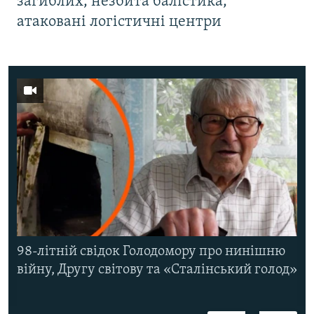
загиблих, незбита балістика,
атаковані логістичні центри
98-літній свідок Голодомору про нинішню
війну, Другу світову та «Сталінський голод»