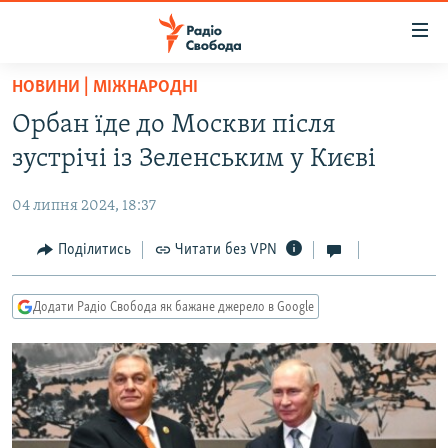
Доступність
посилання
Перейти
НОВИНИ | МІЖНАРОДНІ
до
РАДІО СВОБОДА – 70 РОКІВ
Орбан їде до Москви після
основного
ВСЕ ЗА ДОБУ
матеріалу
зустрічі із Зеленським у Києві
СТАТТІ
Перейти
до
04 липня 2024, 18:37
ВІЙНА
ПОЛІТИКА
основної
РОСІЙСЬКА «ФІЛЬТРАЦІЯ»
Поділитись
Читати без VPN
ЕКОНОМІКА
навігації
Перейти
ДОНБАС.РЕАЛІЇ
СУСПІЛЬСТВО
до
Додати Радіо Свобода як бажане джерело в Google
КРИМ.РЕАЛІЇ
КУЛЬТУРА
пошуку
ТИ ЯК?
СПОРТ
СХЕМИ
УКРАЇНА
КИТАЙ.ВИКЛИКИ
СВІТ