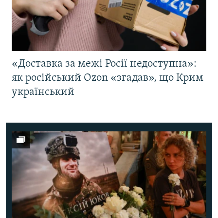
«Доставка за межі Росії недоступна»:
як російський Ozon «згадав», що Крим
український