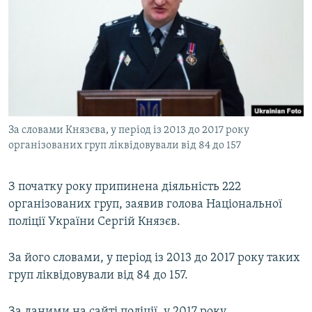
МУЛЬТИМЕДІА
ФОТО
СПЕЦПРОЄКТИ
ПОДКАСТИ
КРИМ РЕАЛІЇ
За словами Князєва, у період із 2013 до 2017 року
РУС
організованих груп ліквідовували від 84 до 157
УКР
З початку року припинена діяльність 222
КТАТ
організованих груп, заявив голова Національної
поліції України Сергій Князєв.
ДОЛУЧАЙСЯ!
За його словами, у період із 2013 до 2017 року таких
груп ліквідовували від 84 до 157.
За даними на сайті поліції, у 2017 року