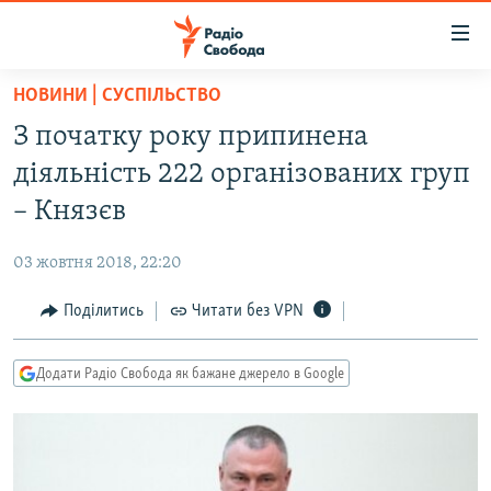
Доступність
посилання
Перейти
НОВИНИ | СУСПІЛЬСТВО
до
РАДІО СВОБОДА – 70 РОКІВ
З початку року припинена
основного
ВСЕ ЗА ДОБУ
матеріалу
діяльність 222 організованих груп
СТАТТІ
Перейти
– Князєв
до
ВІЙНА
ПОЛІТИКА
основної
03 жовтня 2018, 22:20
РОСІЙСЬКА «ФІЛЬТРАЦІЯ»
ЕКОНОМІКА
навігації
Перейти
Поділитись
Читати без VPN
ДОНБАС.РЕАЛІЇ
СУСПІЛЬСТВО
до
КРИМ.РЕАЛІЇ
КУЛЬТУРА
пошуку
Додати Радіо Свобода як бажане джерело в Google
ТИ ЯК?
СПОРТ
СХЕМИ
УКРАЇНА
КИТАЙ.ВИКЛИКИ
СВІТ