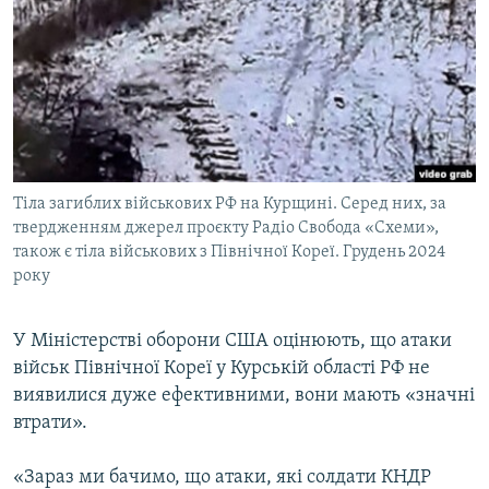
МУЛЬТИМЕДІА
ФОТО
СПЕЦПРОЄКТИ
ПОДКАСТИ
КРИМ РЕАЛІЇ
Тіла загиблих військових РФ на Курщині. Серед них, за
РУС
твердженням джерел проєкту Радіо Свобода «Схеми»,
також є тіла військових з Північної Кореї. Грудень 2024
УКР
року
КТАТ
У Міністерстві оборони США оцінюють, що атаки
ДОЛУЧАЙСЯ!
військ Північної Кореї у Курській області РФ не
виявилися дуже ефективними, вони мають «значні
втрати».
«Зараз ми бачимо, що атаки, які солдати КНДР