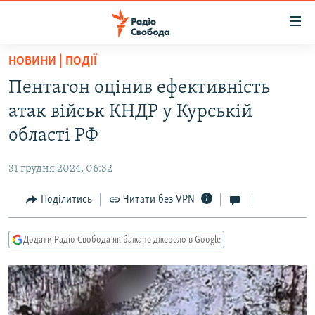
Доступність
посилання
Перейти
НОВИНИ | ПОДІЇ
до
РАДІО СВОБОДА – 70 РОКІВ
Пентагон оцінив ефективність
основного
ВСЕ ЗА ДОБУ
матеріалу
атак військ КНДР у Курській
СТАТТІ
Перейти
області РФ
до
ВІЙНА
ПОЛІТИКА
основної
31 грудня 2024, 06:32
РОСІЙСЬКА «ФІЛЬТРАЦІЯ»
ЕКОНОМІКА
навігації
Перейти
Поділитись
Читати без VPN
ДОНБАС.РЕАЛІЇ
СУСПІЛЬСТВО
до
КРИМ.РЕАЛІЇ
КУЛЬТУРА
пошуку
Додати Радіо Свобода як бажане джерело в Google
ТИ ЯК?
СПОРТ
СХЕМИ
УКРАЇНА
КИТАЙ.ВИКЛИКИ
СВІТ