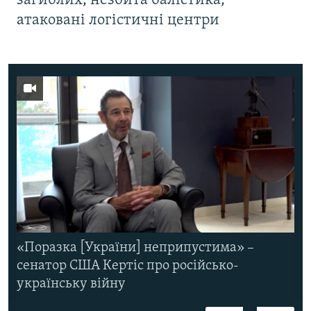
загиблих, незбита балістика,
атаковані логістичні центри
«Поразка [України] неприпустима» –
сенатор США Кертіс про російсько-
українську війну