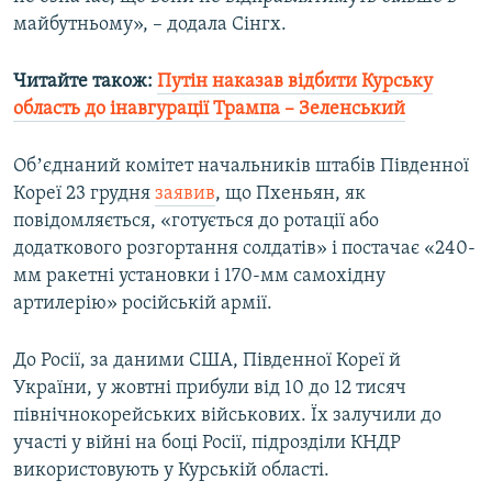
майбутньому», – додала Сінгх.
Читайте також:
Путін наказав відбити Курську
область до інавгурації Трампа – Зеленський
Обʼєднаний комітет начальників штабів Південної
Кореї 23 грудня
заявив
, що Пхеньян, як
повідомляється, «готується до ротації або
додаткового розгортання солдатів» і постачає «240-
мм ракетні установки і 170-мм самохідну
артилерію» російській армії.
До Росії, за даними США, Південної Кореї й
України, у жовтні прибули від 10 до 12 тисяч
північнокорейських військових. Їх залучили до
участі у війні на боці Росії, підрозділи КНДР
використовують у Курській області.