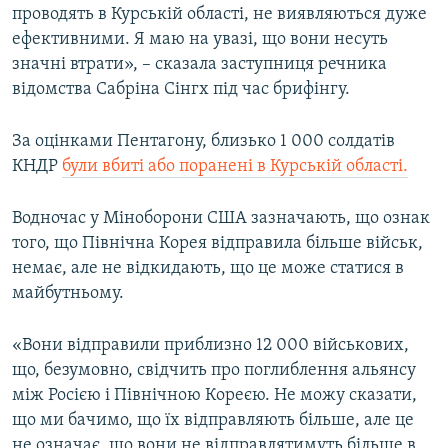
проводять в Курській області, не виявляються дуже
Усі сайти RFE/RL
ефективними. Я маю на увазі, що вони несуть
значні втрати», – сказала заступниця речника
відомства Сабріна Сінгх під час брифінгу.
За оцінками Пентагону, близько 1 000 солдатів
КНДР
були вбиті або поранені в Курській області.
Водночас у Міноборони США зазначають, що ознак
того, що Північна Корея відправила більше військ,
немає, але не відкидають, що це може статися в
майбутньому.
«Вони відправили приблизно 12 000 військових,
що, безумовно, свідчить про поглиблення альянсу
між Росією і Північною Кореєю. Не можу сказати,
що ми бачимо, що їх відправляють більше, але це
не означає, що вони не відправлятимуть більше в