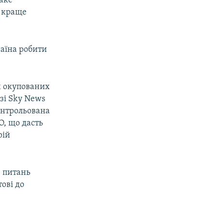
аке
ї краще
раїна робити
их окупованих
зі Sky News
онтрольована
О, що дасть
рій
 питань
тові до