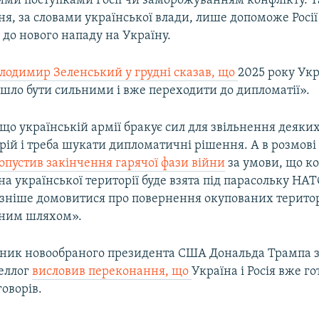
ими поступками Росії чи заморожуванням конфлікту. Т
я, за словами української влади, лише допоможе Росі
 до нового нападу на Україну.
лодимир Зеленський у грудні сказав, що
2025 року Ук
йшло бути сильними і вже переходити до дипломатії».
 що українській армії бракує сил для звільнення деяк
рій і треба шукати дипломатичні рішення. А в розмові 
опустив закінчення гарячої фази війни
за умови, що к
а української території буде взята під парасольку НАТ
ізніше домовитися про повернення окупованих терито
ним шляхом».
ник новообраного президента США Дональда Трампа з
Келлог
висловив переконання, що
Україна і Росія вже го
оворів.