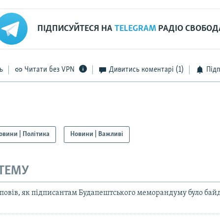
ПІДПИСУЙТЕСЯ НА
TELEGRAM
РАДІО СВОБОД
ь
Читати без VPN
Дивитись коментарі
(1)
Під
овини | Політика
Новини | Важливі
 ТЕМУ
повів, як підписантам Будапештського меморандуму було бай