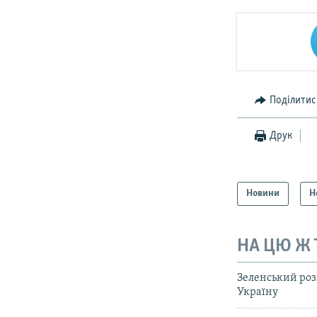
Поділитис
Друк
Новини
Н
НА ЦЮ Ж
Зеленський роз
Україну