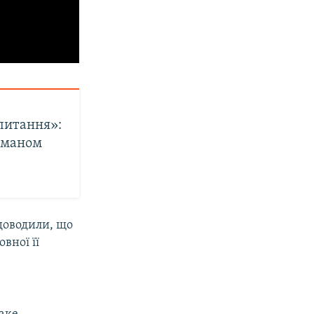
 питання»:
дманом
 доводили, що
вної її