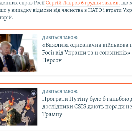
донних справ Росії
Сергій Лавров 6 грудня заявив,
що м
е у випадку відмови від членства в НАТО і втрати Ук
торій.
ДИВІТЬСЯ ТАКОЖ:
«Важлива однозначна військова 
Росії від України та її союзників»
Персон
ДИВІТЬСЯ ТАКОЖ:
Програти Путіну було б ганьбою 
дослідники CSIS дають поради н
Трампу