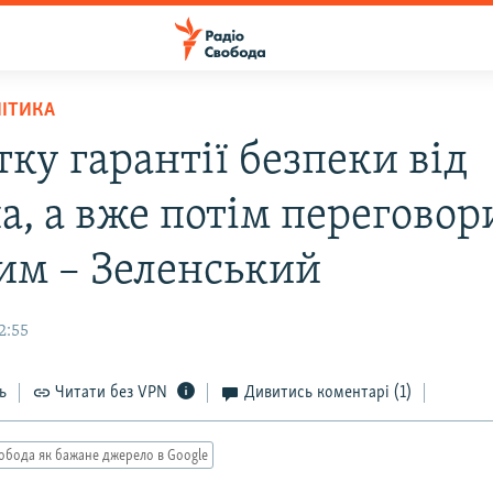
ЛІТИКА
ку гарантії безпеки від
, а вже потім переговор
им – Зеленський
2:55
ь
Читати без VPN
Дивитись коментарі
(1)
обода як бажане джерело в Google