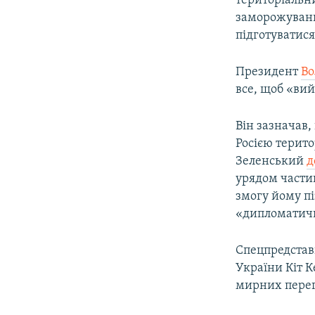
територіальн
заморожуванн
підготуватися
Президент
Во
все, щоб «ви
Він зазначав,
Росією терито
Зеленський
д
урядом частин
змогу йому п
«дипломатич
Спецпредстав
України Кіт 
мирних перег