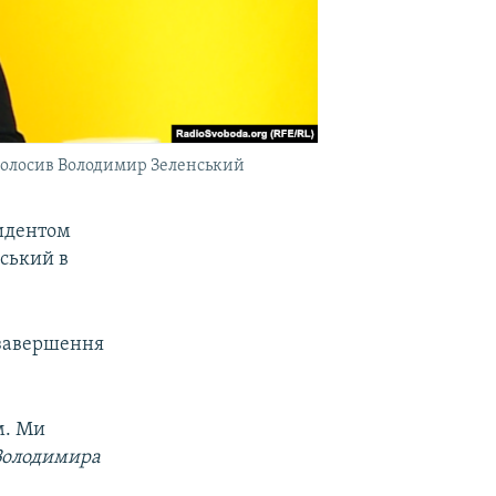
голосив Володимир Зеленський
зидентом
ський в
 завершення
м. Ми
Володимира