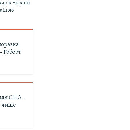
ир в Україні
раїною
поразка
 – Роберт
для США –
е лише