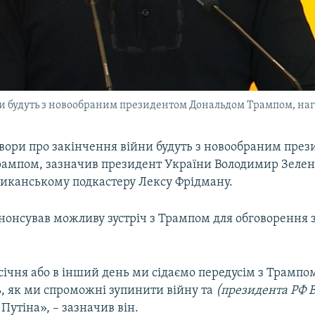
и будуть з новообраним президентом Дональдом Трампом, на
вори про закінчення війни будуть з новообраним пре
ампом, зазначив президент України Володимир Зелен
иканському подкастеру Лексу Фрідману.
нонсував можливу зустріч з Трампом для обговорення
січня або в інший день ми сідаємо передусім з Трампо
, як ми спроможні зупинити війну та
(президента РФ 
)
Путіна», – зазначив він.