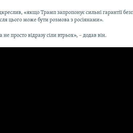
дкреслив, «якщо Трамп запропонує сильні гарантії без
ісля цього може бути розмова з росіянами».
 а не просто відразу сіли втрьох», – додав він.