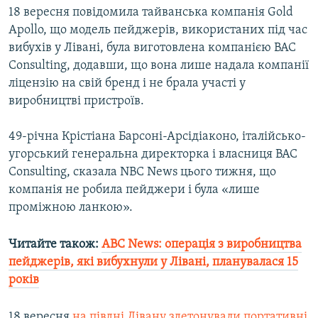
18 вересня повідомила тайванська компанія Gold
Усі сайти RFE/RL
Apollo, що модель пейджерів, використаних під час
вибухів у Лівані, була виготовлена компанією BAC
Consulting, додавши, що вона лише надала компанії
ліцензію на свій бренд і не брала участі у
виробництві пристроїв.
49-річна Крістіана Барсоні-Арсідіаконо, італійсько-
угорський генеральна директорка і власниця BAC
Consulting, сказала NBC News цього тижня, що
компанія не робила пейджери і була «лише
проміжною ланкою».
Читайте також:
ABC News: операція з виробництва
пейджерів, які вибухнули у Лівані, планувалася 15
років
18 вересня
на півдні Лівану здетонували портативні