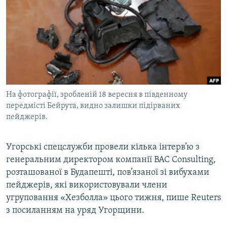
МУЛЬТИМЕДІА
ФОТО
СПЕЦПРОЄКТИ
ПОДКАСТИ
КРИМ РЕАЛІЇ
На фотографії, зробленій 18 вересня в південному
РУС
передмісті Бейрута, видно залишки підірваних
пейджерів.
УКР
КТАТ
Угорські спецслужби провели кілька інтерв’ю з
генеральним директором компанії BAC Consulting,
ДОЛУЧАЙСЯ!
розташованої в Будапешті, пов’язаної зі вибухами
пейджерів, які використовували члени
угруповання «Хезболла» цього тижня, пише Reuters
з посиланням на уряд Угорщини.