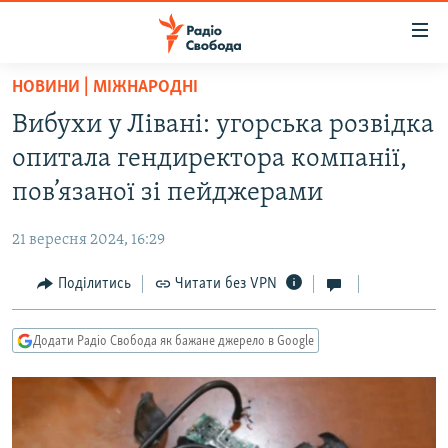
Доступність
посилання
Перейти
НОВИНИ | МІЖНАРОДНІ
до
РАДІО СВОБОДА – 70 РОКІВ
Вибухи у Лівані: угорська розвідка
основного
ВСЕ ЗА ДОБУ
матеріалу
опитала гендиректора компанії,
СТАТТІ
Перейти
пов’язаної зі пейджерами
до
ВІЙНА
ПОЛІТИКА
основної
21 вересня 2024, 16:29
РОСІЙСЬКА «ФІЛЬТРАЦІЯ»
ЕКОНОМІКА
навігації
Перейти
Поділитись
Читати без VPN
ДОНБАС.РЕАЛІЇ
СУСПІЛЬСТВО
до
КРИМ.РЕАЛІЇ
КУЛЬТУРА
пошуку
Додати Радіо Свобода як бажане джерело в Google
ТИ ЯК?
СПОРТ
СХЕМИ
УКРАЇНА
КИТАЙ.ВИКЛИКИ
СВІТ