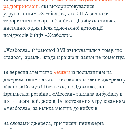
радіоприймачі
, які використовувалися
угрупованням «Хезболла», яке США визнали
терористичною організацією. Ці вибухи сталися
наступного дня після одночасної детонації
пейджерів бійців «Хезболли».
«Хезболла» й іранські ЗМІ звинуватили в тому, що
сталося, Ізраїль. Влада Ізраїлю ці заяви не коментує.
18 вересня агентство
Reuters
із посиланням на
джерела, одне з яких – високопоставлене джерело у
ліванській службі безпеки, повідомило, що
ізраїльська розвідка «Моссад» заклала вибухівку в
п’ять тисяч пейджерів, імпортованих угрупованням
«Хезболла», за кілька місяців до вибухів.
За словами джерела, три тисячі пейджерів