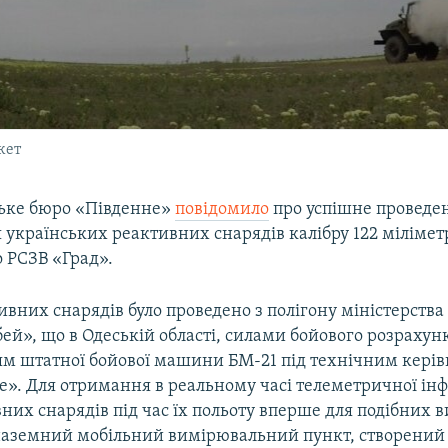
кет
ьке бюро «Південне»
повідомило
про успішне проведен
 українських реактивних снарядів калібру 122 мілімет
о РСЗВ «Град».
вних снарядів було проведено з полігону міністерства
ей», що в Одеській області, силами бойового розрахунк
м штатної бойової машини БМ-21 під технічним кері
». Для отримання в реальному часі телеметричної інф
них снарядів під час їх польоту вперше для подібних 
 наземний мобільний вимірювальний пункт, створений