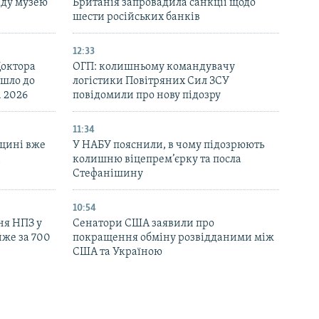
аду музею
Британія запровадила санкції щодо
шести російських банків
12:33
Доктора
ОГП: колишньому командувачу
йшло до
логістики Повітряних Сил ЗСУ
d 2026
повідомили про нову підозру
11:34
щині вже
У НАБУ пояснили, в чому підозрюють
і
колишню віцепрем’єрку та посла
Стефанішину
10:54
ня НПЗ у
Сенатори США заявили про
йже за 700
покращення обміну розвідданими між
США та Україною