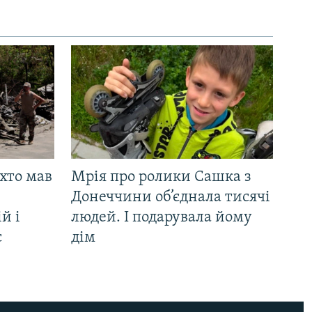
 хто мав
Мрія про ролики Сашка з
Донеччини об’єднала тисячі
й і
людей. І подарувала йому
є
дім