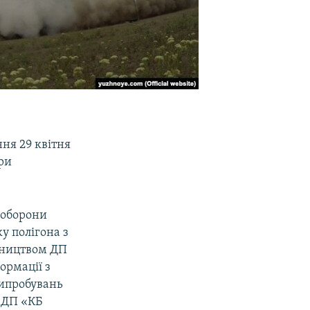
ня 29 квітня
ри
 оборони
у полігона з
вництвом ДП
ормації з
випробувань
 ДП «КБ