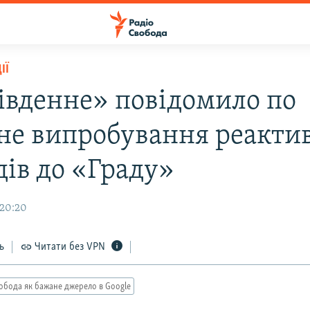
ІЇ
івденне» повідомило по
не випробування реакти
дів до «Граду»
 20:20
ь
Читати без VPN
обода як бажане джерело в Google