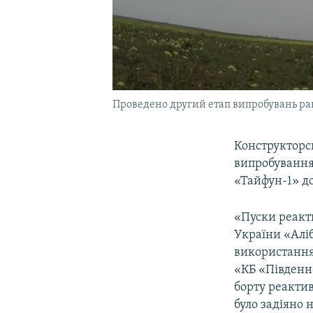
Проведено другий етап випробувань ра
Конструкторс
випробування
«Тайфун-1» д
«Пуски реакти
України «Аліб
використання
«КБ «Південне
борту реактив
було задіяно