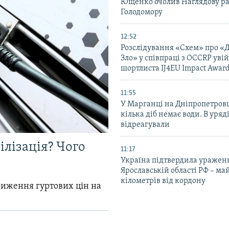
Ющенко очолив Наглядову р
Голодомору
12:52
Розслідування «Схем» про «
Зло» у співпраці з OCCRP уві
шортлиста IJ4EU Impact Awar
11:55
У Марганці на Дніпропетров
кілька діб немає води. В уряд
відреагували
ілізація? Чого
11:17
Україна підтвердила уражен
Ярославській області РФ – ма
кілометрів від кордону
зниження гуртових цін на