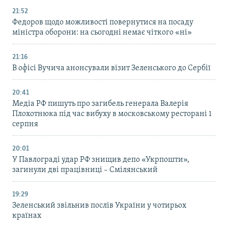
21:52
Федоров щодо можливості повернутися на посаду
міністра оборони: на сьогодні немає чіткого «ні»
21:16
В офісі Вучича анонсували візит Зеленського до Сербії
20:41
Медіа РФ пишуть про загибель генерала Валерія
Плохотнюка під час вибуху в московському ресторані 1
серпня
20:01
У Павлограді удар РФ знищив депо «Укрпошти»,
загинули дві працівниці – Смілянський
19:29
Зеленський звільнив послів України у чотирьох
країнах