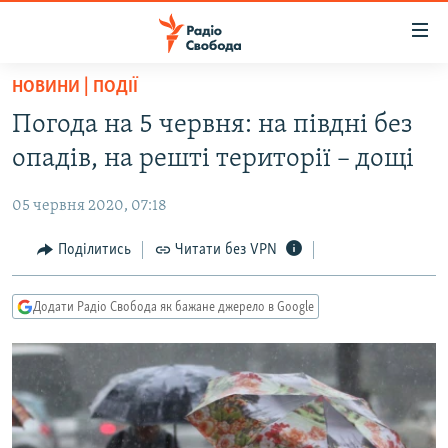
Доступність
посилання
Перейти
НОВИНИ | ПОДІЇ
до
РАДІО СВОБОДА – 70 РОКІВ
Погода на 5 червня: на півдні без
основного
ВСЕ ЗА ДОБУ
матеріалу
опадів, на решті території – дощі
СТАТТІ
Перейти
до
05 червня 2020, 07:18
ВІЙНА
ПОЛІТИКА
основної
РОСІЙСЬКА «ФІЛЬТРАЦІЯ»
Поділитись
Читати без VPN
ЕКОНОМІКА
навігації
Перейти
ДОНБАС.РЕАЛІЇ
СУСПІЛЬСТВО
до
Додати Радіо Свобода як бажане джерело в Google
КРИМ.РЕАЛІЇ
КУЛЬТУРА
пошуку
ТИ ЯК?
СПОРТ
СХЕМИ
УКРАЇНА
КИТАЙ.ВИКЛИКИ
СВІТ