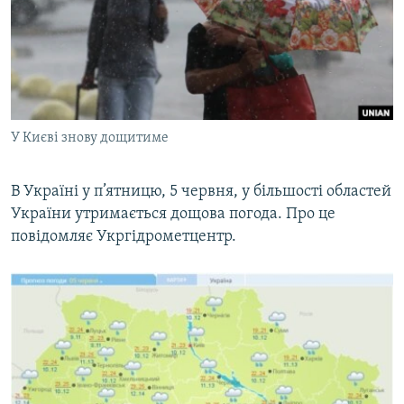
МУЛЬТИМЕДІА
ФОТО
СПЕЦПРОЄКТИ
ПОДКАСТИ
У Києві знову дощитиме
КРИМ РЕАЛІЇ
РУС
В Україні у п’ятницю, 5 червня, у більшості областей
України утримається дощова погода. Про це
УКР
повідомляє Укргідрометцентр.
КТАТ
ДОЛУЧАЙСЯ!