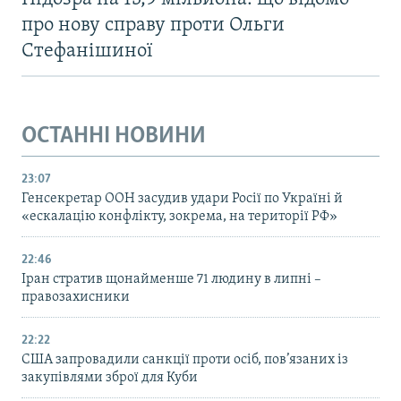
про нову справу проти Ольги
Стефанішиної
ОСТАННІ НОВИНИ
23:07
Генсекретар ООН засудив удари Росії по Україні й
«ескалацію конфлікту, зокрема, на території РФ»
22:46
Іран стратив щонайменше 71 людину в липні –
правозахисники
22:22
США запровадили санкції проти осіб, пов’язаних із
закупівлями зброї для Куби