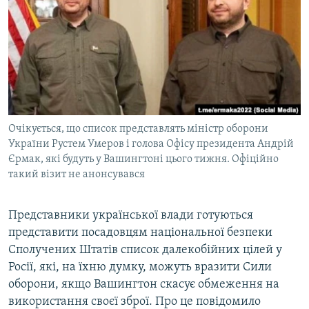
МУЛЬТИМЕДІА
ФОТО
СПЕЦПРОЄКТИ
ПОДКАСТИ
КРИМ РЕАЛІЇ
Очікується, що список представлять міністр оборони
РУС
України Рустем Умеров і голова Офісу президента Андрій
Єрмак, які будуть у Вашингтоні цього тижня. Офіційно
УКР
такий візит не анонсувався
КТАТ
Представники української влади готуються
ДОЛУЧАЙСЯ!
представити посадовцям національної безпеки
Сполучених Штатів список далекобійних цілей у
Росії, які, на їхню думку, можуть вразити Сили
оборони, якщо Вашингтон скасує обмеження на
використання своєї зброї. Про це повідомило