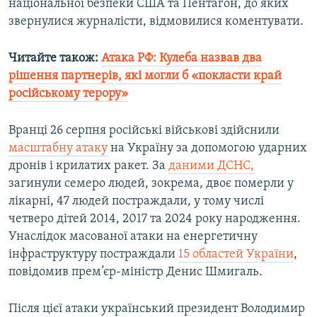
національної безпеки США та Пентагон, до яких
звернулися журналісти, відмовилися коментувати.
Читайте також:
Атака РФ: Кулеба назвав два
рішення партнерів, які могли б «покласти край
російському терору»
Вранці 26 серпня російські військові здійснили
масштабну атаку
на Україну за допомогою ударних
дронів і крилатих ракет. За
даними ДСНС,
загинули семеро людей, зокрема, двоє померли у
лікарні, 47 людей постраждали, у тому числі
четверо дітей 2014, 2017 та 2024 року народження.
Унаслідок масованої атаки на енергетичну
інфраструктуру постраждали
15 областей України
,
повідомив прем’єр-міністр Денис Шмигаль.
Після цієї атаки український президент Володимир