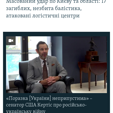
Масований удар по Києву та області: 17
загиблих, незбита балістика,
атаковані логістичні центри
«Поразка [України] неприпустима» –
сенатор США Кертіс про російсько-
українську війну