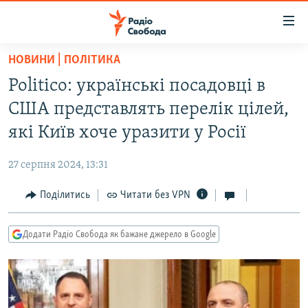
Доступність
посилання
Перейти
НОВИНИ | ПОЛІТИКА
до
РАДІО СВОБОДА – 70 РОКІВ
Politico: українські посадовці в
основного
ВСЕ ЗА ДОБУ
матеріалу
США представлять перелік цілей,
СТАТТІ
Перейти
які Київ хоче уразити у Росії
до
ВІЙНА
ПОЛІТИКА
основної
27 серпня 2024, 13:31
РОСІЙСЬКА «ФІЛЬТРАЦІЯ»
ЕКОНОМІКА
навігації
Перейти
Поділитись
Читати без VPN
ДОНБАС.РЕАЛІЇ
СУСПІЛЬСТВО
до
КРИМ.РЕАЛІЇ
КУЛЬТУРА
пошуку
Додати Радіо Свобода як бажане джерело в Google
ТИ ЯК?
СПОРТ
СХЕМИ
УКРАЇНА
КИТАЙ.ВИКЛИКИ
СВІТ