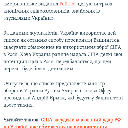
американське видання
Politico
, цитуючи трьох
Усі сайти RFE/RL
анонімних співрозмовників, знайомих із
«зусиллями України».
За даними журналістів, Україна використає цей
список як останню спробу переконати Вашингтон
скасувати обмеження на використання зброї США
в Росії. Хоча Україна раніше надала США деякі свої
потенційні цілі в Росії, передбачається, що цей
перелік буде більш детальним.
Очікується, що список представлять міністр
оборони України Рустем Умеров і голова Офісу
президента Андрій Єрмак, які будуть у Вашингтоні
цього тижня.
Читайте також:
США засудили масований удар РФ
по Україні, але обмеження на використання