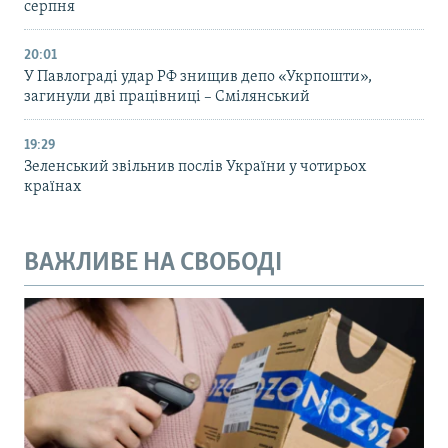
серпня
20:01
У Павлограді удар РФ знищив депо «Укрпошти»,
загинули дві працівниці – Смілянський
19:29
Зеленський звільнив послів України у чотирьох
країнах
ВАЖЛИВЕ НА СВОБОДІ