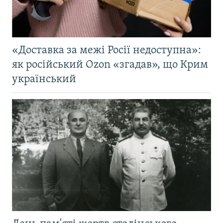
«Доставка за межі Росії недоступна»:
як російський Ozon «згадав», що Крим
український