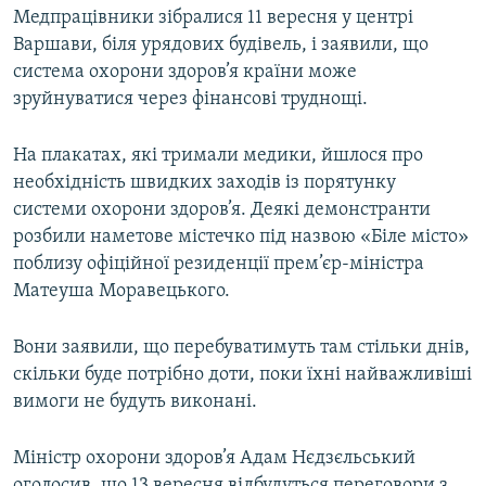
Медпрацівники зібралися 11 вересня у центрі
Усі сайти RFE/RL
Варшави, біля урядових будівель, і заявили, що
система охорони здоров’я країни може
зруйнуватися через фінансові труднощі.
На плакатах, які тримали медики, йшлося про
необхідність швидких заходів із порятунку
системи охорони здоров’я. Деякі демонстранти
розбили наметове містечко під назвою «Біле місто»
поблизу офіційної резиденції прем’єр-міністра
Матеуша Моравецького.
Вони заявили, що перебуватимуть там стільки днів,
скільки буде потрібно доти, поки їхні найважливіші
вимоги не будуть виконані.
Міністр охорони здоров’я Адам Нєдзєльський
оголосив, що 13 вересня відбудуться переговори з