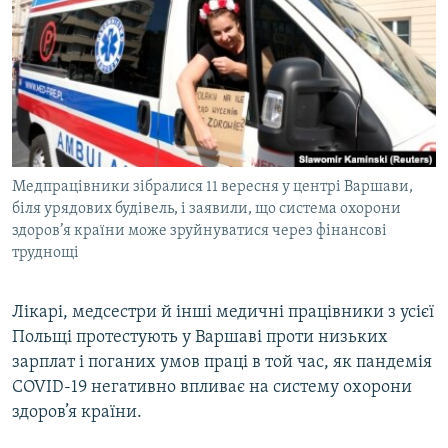
МУЛЬТИМЕДІА
ФОТО
СПЕЦПРОЄКТИ
ПОДКАСТИ
КРИМ РЕАЛІЇ
Медпрацівники зібралися 11 вересня у центрі Варшави,
РУС
біля урядових будівель, і заявили, що система охорони
здоров’я країни може зруйнуватися через фінансові
УКР
труднощі
КТАТ
Лікарі, медсестри й інші медичні працівники з усієї
ДОЛУЧАЙСЯ!
Польщі протестують у Варшаві проти низьких
зарплат і поганих умов праці в той час, як пандемія
COVID-19 негативно впливає на систему охорони
здоров’я країни.