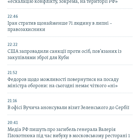
«ескалацію конфлікту, зокрема, на території РФ»
22:46
Іран стратив щонайменше 71 людину в липні –
правозахисники
22:22
США запровадили санкції проти осіб, пов’язаних із
закупівлями зброї для Куби
21:52
Федоров щодо можливості повернутися на посаду
міністра оборони: на сьогодні немає чіткого «ні»
21:16
В офісі Вучича анонсували візит Зеленського до Сербії
20:41
Медіа РФ пишуть про загибель генерала Валерія
Плохотнюка під час вибуху в московському ресторані 1