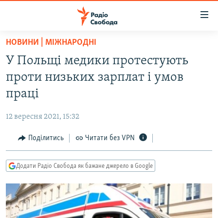
Доступність
посилання
Перейти
НОВИНИ | МІЖНАРОДНІ
до
РАДІО СВОБОДА – 70 РОКІВ
У Польщі медики протестують
основного
ВСЕ ЗА ДОБУ
матеріалу
проти низьких зарплат і умов
СТАТТІ
Перейти
праці
до
ВІЙНА
ПОЛІТИКА
основної
12 вересня 2021, 15:32
РОСІЙСЬКА «ФІЛЬТРАЦІЯ»
ЕКОНОМІКА
навігації
Перейти
Поділитись
Читати без VPN
ДОНБАС.РЕАЛІЇ
СУСПІЛЬСТВО
до
КРИМ.РЕАЛІЇ
КУЛЬТУРА
пошуку
Додати Радіо Свобода як бажане джерело в Google
ТИ ЯК?
СПОРТ
СХЕМИ
УКРАЇНА
КИТАЙ.ВИКЛИКИ
СВІТ