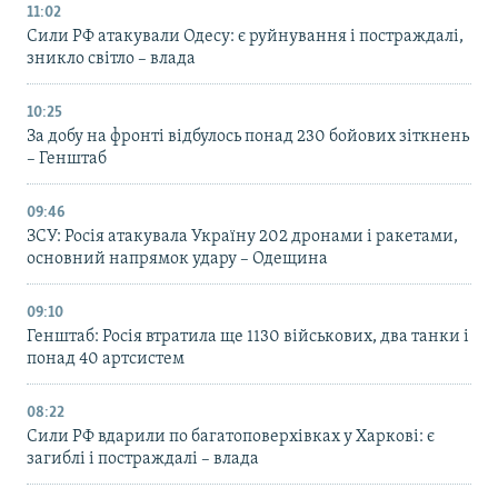
11:02
Сили РФ атакували Одесу: є руйнування і постраждалі,
зникло світло – влада
10:25
За добу на фронті відбулось понад 230 бойових зіткнень
– Генштаб
09:46
ЗСУ: Росія атакувала Україну 202 дронами і ракетами,
основний напрямок удару – Одещина
09:10
Генштаб: Росія втратила ще 1130 військових, два танки і
понад 40 артсистем
08:22
Сили РФ вдарили по багатоповерхівках у Харкові: є
загиблі і постраждалі – влада