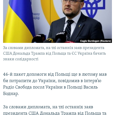
МУЛЬТИМЕДІА
ФОТО
СПЕЦПРОЄКТИ
ПОДКАСТИ
КРИМ РЕАЛІЇ
За словами дипломата, на тлі останніх заяв президента
РУС
США Дональда Трампа від Польща та ЄС Україна бачить
знаки солідарності
УКР
КТАТ
46-й пакет допомоги від Польщі ще в лютому мав
би потрапити до України, повідомив в інтерв’ю
ДОЛУЧАЙСЯ!
Радіо Свобода посол України в Польщі Василь
Боднар.
За словами дипломата, на тлі останніх заяв
президента США Дональда Трампа від Польща та