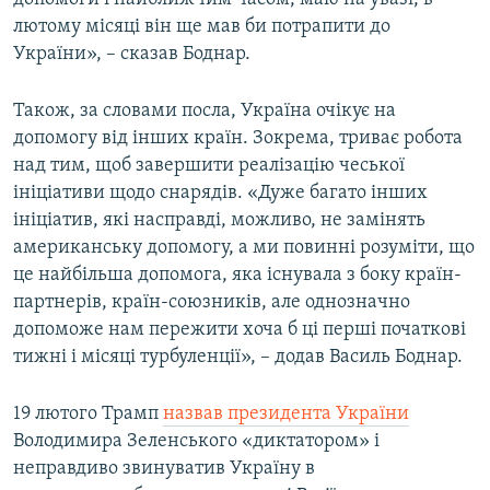
лютому місяці він ще мав би потрапити до
України», – сказав Боднар.
Також, за словами посла, Україна очікує на
допомогу від інших країн. Зокрема, триває робота
над тим, щоб завершити реалізацію чеської
ініціативи щодо снарядів. «Дуже багато інших
ініціатив, які насправді, можливо, не замінять
американську допомогу, а ми повинні розуміти, що
це найбільша допомога, яка існувала з боку країн-
партнерів, країн-союзників, але однозначно
допоможе нам пережити хоча б ці перші початкові
тижні і місяці турбуленції», – додав Василь Боднар.
19 лютого Трамп
назвав президента України
Володимира Зеленського «диктатором» і
неправдиво звинуватив Україну в