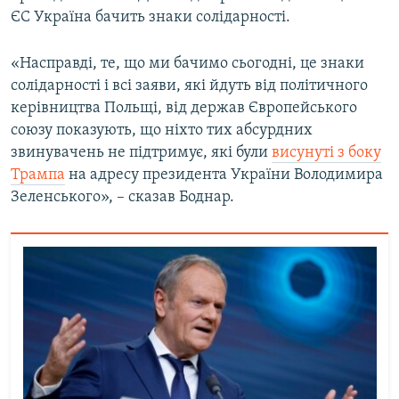
ЄС Україна бачить знаки солідарності.
Усі сайти RFE/RL
«Насправді, те, що ми бачимо сьогодні, це знаки
солідарності і всі заяви, які йдуть від політичного
керівництва Польщі, від держав Європейського
союзу показують, що ніхто тих абсурдних
звинувачень не підтримує, які були
висунуті з боку
Трампа
на адресу президента України Володимира
Зеленського», – сказав Боднар.