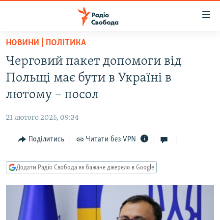
Доступність
посилання
Перейти
НОВИНИ | ПОЛІТИКА
до
РАДІО СВОБОДА – 70 РОКІВ
Черговий пакет допомоги від
основного
ВСЕ ЗА ДОБУ
матеріалу
Польщі має бути в Україні в
СТАТТІ
Перейти
лютому – посол
до
ВІЙНА
ПОЛІТИКА
основної
21 лютого 2025, 09:34
РОСІЙСЬКА «ФІЛЬТРАЦІЯ»
ЕКОНОМІКА
навігації
Перейти
Поділитись
Читати без VPN
ДОНБАС.РЕАЛІЇ
СУСПІЛЬСТВО
до
КРИМ.РЕАЛІЇ
КУЛЬТУРА
пошуку
Додати Радіо Свобода як бажане джерело в Google
ТИ ЯК?
СПОРТ
СХЕМИ
УКРАЇНА
КИТАЙ.ВИКЛИКИ
СВІТ