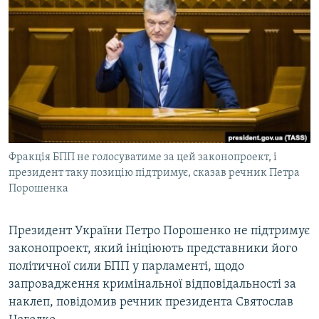
МУЛЬТИМЕДІА
ФОТО
СПЕЦПРОЄКТИ
ПОДКАСТИ
КРИМ РЕАЛІЇ
РУС
Фракція БПП не голосуватиме за цей законопроект, і
УКР
президент таку позицію підтримує, сказав речник Петра
Порошенка
КТАТ
Президент України Петро Порошенко не підтримує
ДОЛУЧАЙСЯ!
законопроект, який ініціюють представники його
політичної сили БПП у парламенті, щодо
запровадження кримінальної відповідальності за
наклеп, повідомив речник президента Святослав