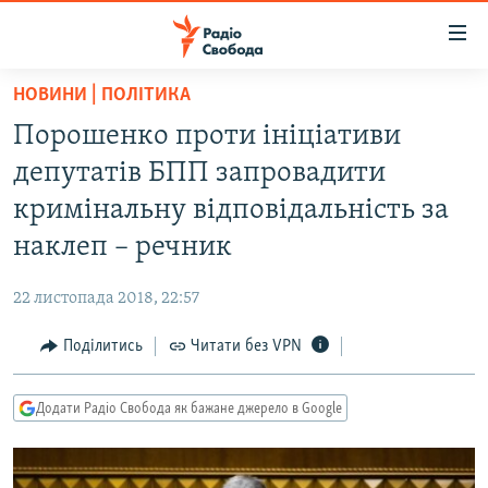
Доступність
посилання
Перейти
НОВИНИ | ПОЛІТИКА
до
РАДІО СВОБОДА – 70 РОКІВ
Порошенко проти ініціативи
основного
ВСЕ ЗА ДОБУ
матеріалу
депутатів БПП запровадити
СТАТТІ
Перейти
кримінальну відповідальність за
до
ВІЙНА
ПОЛІТИКА
наклеп – речник
основної
РОСІЙСЬКА «ФІЛЬТРАЦІЯ»
ЕКОНОМІКА
навігації
22 листопада 2018, 22:57
Перейти
ДОНБАС.РЕАЛІЇ
СУСПІЛЬСТВО
до
Поділитись
Читати без VPN
КРИМ.РЕАЛІЇ
КУЛЬТУРА
пошуку
ТИ ЯК?
СПОРТ
Додати Радіо Свобода як бажане джерело в Google
СХЕМИ
УКРАЇНА
КИТАЙ.ВИКЛИКИ
СВІТ