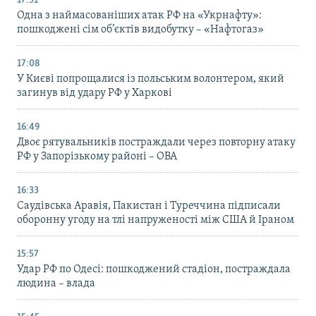
17:51
Одна з наймасованіших атак РФ на «Укрнафту»:
пошкоджені сім об’єктів видобутку – «Нафтогаз»
17:08
У Києві попрощалися із польським волонтером, який
загинув від удару РФ у Харкові
16:49
Двоє рятувальників постраждали через повторну атаку
РФ у Запорізькому районі – ОВА
16:33
Саудівська Аравія, Пакистан і Туреччина підписали
оборонну угоду на тлі напруженості між США й Іраном
15:57
Удар РФ по Одесі: пошкоджений стадіон, постраждала
людина – влада