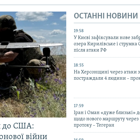
ОСТАННІ НОВИНИ
19:58
У Києві зафіксували нове за
озера Кирилівське і струмка
після атаки РФ
18:55
На Херсонщині через атаки з
постраждали 4 людини – про
17:59
Іран і Оман «дуже близькі» д
щодо нового маршруту через
и до США:
протоку – Тегеран
онової війни