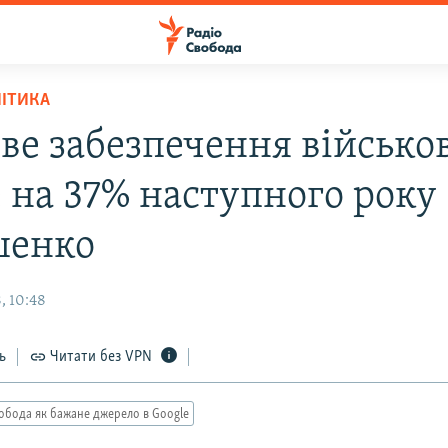
ЛІТИКА
ве забезпечення військо
 на 37% наступного року 
шенко
, 10:48
ь
Читати без VPN
обода як бажане джерело в Google