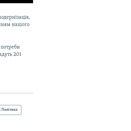
модернізація,
анням нашого
 потреби
адуть 201
| Політика