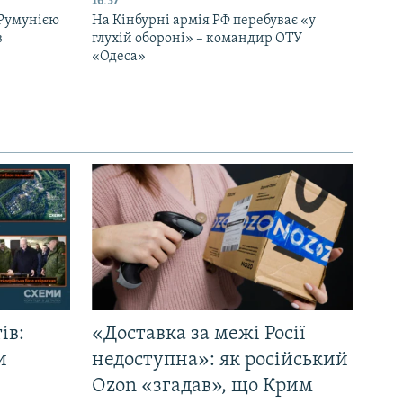
16:37
 Румунією
На Кінбурні армія РФ перебуває «у
в
глухій обороні» – командир ОТУ
«Одеса»
ів:
«Доставка за межі Росії
и
недоступна»: як російський
Ozon «згадав», що Крим