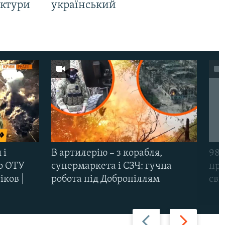
уктури
український
 і
В артилерію – з корабля,
98-
р ОТУ
супермаркета і СЗЧ: гучна
про
іков |
робота під Добропіллям
сві
Назад
Вперед