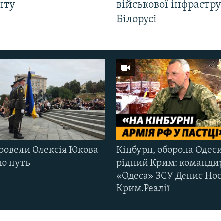
нту
військової інфрастр
Білорусі
ровели Олексія Юкова
Кінбурн, оборона Одеси
ню путь
рідний Крим: команди
«Одеса» ЗСУ Денис Нос
Крим.Реалії