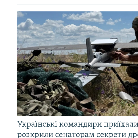
Українські командири приїхал
розкрили сенаторам секрети др