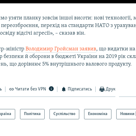
мо узяти планку зовсім іншої висоти: нові технології, 
і переозброєння, перехід на стандарти НАТО з урахув
свіду відсічі агресії», – сказав він.
єр-міністр
Володимир Гройсман заявив
, що видатки на
ор безпеки й оборони в бюджеті України на 2019 рік скл
нь, що дорівнює 5% внутрішнього валового продукту.
ь
Читати без VPN
Підписатись
Друк
країна
Політика
Суспільство
Економіка
Новини 