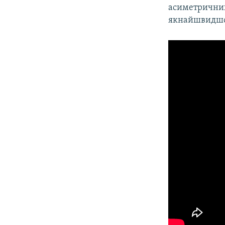
асиметричних 
якнайшвидшог