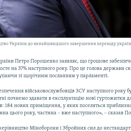
цтво України до якнайшвидшого завершення переходу українс
раїни Петро Порошенко заявляє, що грошове забезпе
осте на 37% наступного року. Про це голова держави ск
тупаючи зі щорічним посланням у парламенті.
езпечення військовослужбовців ЗСУ наступного року б
тні почнемо здавати в експлуатацію нові гуртожитки д
: 184 нових приміщення, у яких поселяться приблизно
тина цього року, частина – вже наступного», – сказав 
 керівництво Міноборони і Збройних сил до нестандар