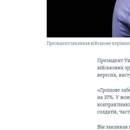
Президент закликав військове керівни
Президент Ук
військових зр
вересня, вис
«Грошове заб
на 37%. У жов
контрактників
солдатів, час
Він закликав