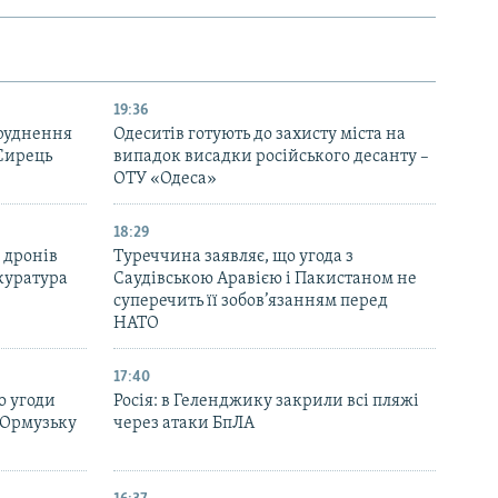
19:36
бруднення
Одеситів готують до захисту міста на
 Сирець
випадок висадки російського десанту –
ОТУ «Одеса»
18:29
 дронів
Туреччина заявляє, що угода з
куратура
Саудівською Аравією і Пакистаном не
суперечить її зобов’язанням перед
НАТО
17:40
о угоди
Росія: в Геленджику закрили всі пляжі
 Ормузьку
через атаки БпЛА