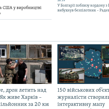
16:59
У Болгарії поблизу кордону з
ла США у виробництві
вибухнув безпілотник – Раде
у
е, дрон летить над
150 військових об’єкт
Як живе Харків –
журналісти створил
мільйонник за 20 км
інтерактивну мапу