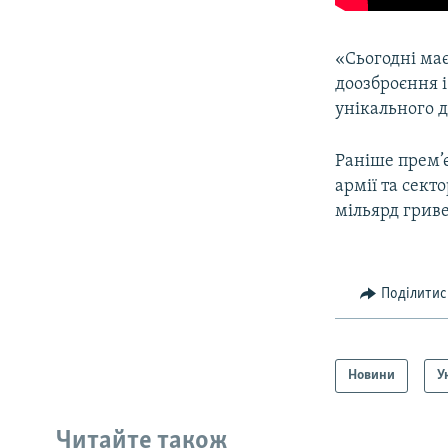
«Сьогодні має
доозброєння 
унікального до
Раніше прем’
армії та сект
мільярд гриве
Поділитис
Новини
У
Читайте також