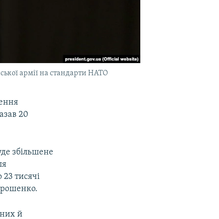
ької армії на стандарти НАТО
чення
азав 20
уде збільшене
ля
 23 тисячі
Порошенко.
тних й