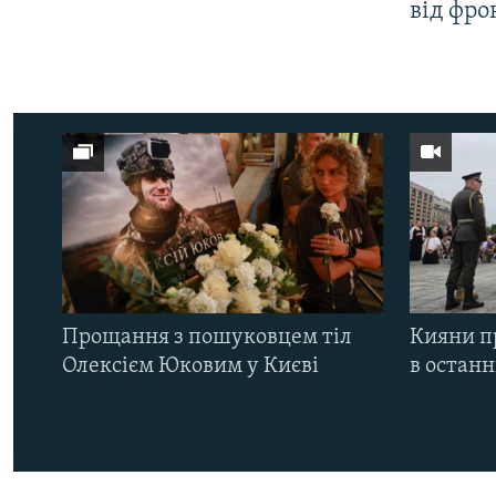
від фро
Прощання з пошуковцем тіл
Кияни п
Олексієм Юковим у Києві
в остан