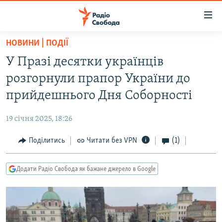
Доступність
посилання
Перейти
НОВИНИ | ПОДІЇ
до
РАДІО СВОБОДА – 70 РОКІВ
У Празі десятки українців
основного
ВСЕ ЗА ДОБУ
матеріалу
розгорнули прапор України до
СТАТТІ
Перейти
прийдешнього Дня Соборності
до
ВІЙНА
ПОЛІТИКА
основної
19 січня 2025, 18:26
РОСІЙСЬКА «ФІЛЬТРАЦІЯ»
ЕКОНОМІКА
навігації
Перейти
Поділитись
Читати без VPN
(1)
ДОНБАС.РЕАЛІЇ
СУСПІЛЬСТВО
до
КРИМ.РЕАЛІЇ
КУЛЬТУРА
пошуку
Додати Радіо Свобода як бажане джерело в Google
ТИ ЯК?
СПОРТ
СХЕМИ
УКРАЇНА
КИТАЙ.ВИКЛИКИ
СВІТ