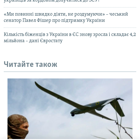
українців за кордоном долучитися до ЗСУ?
«Ми повинні швидко діяти, не роздумуючи» – чеський
сенатор Павел Фішер про підтримку України
Кількість біженців з України в ЄС знову зросла і складає 4,2
мільйона – дані Євростату
Читайте також