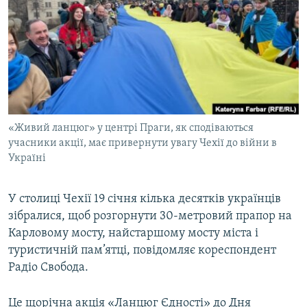
МУЛЬТИМЕДІА
ФОТО
СПЕЦПРОЄКТИ
ПОДКАСТИ
КРИМ РЕАЛІЇ
«Живий ланцюг» у центрі Праги, як сподіваються
РУС
учасники акції, має привернути увагу Чехії до війни в
Україні
УКР
КТАТ
У столиці Чехії 19 січня кілька десятків українців
зібралися, щоб розгорнути 30-метровий прапор на
ДОЛУЧАЙСЯ!
Карловому мосту, найстаршому мосту міста і
туристичній пам’ятці, повідомляє кореспондент
Радіо Свобода.
Це щорічна акція «Ланцюг Єдності» до Дня