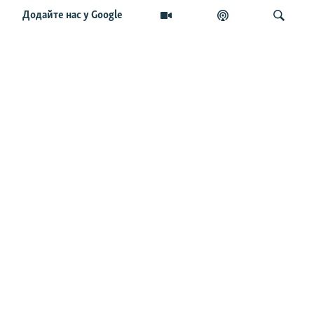
Додайте нас у Google
«Виживає 1 із 15»: як українські дрони
зупиняють наступ армії РФ
Шукати
ОСТАННІ НОВИНИ
07:53
У Перу офіційно повідомили про загибель 11 своїх
громадян у війні РФ проти України
07:27
Генштаб ЗСУ: за добу війни Росія втратила близько 1470
військових
07:11
Війська РФ знову вночі атакували Суми КАБами,
постраждали п’ятеро людей – ОВА