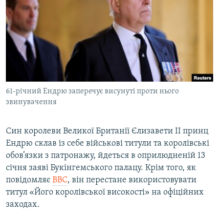
МУЛЬТИМЕДІА
ФОТО
СПЕЦПРОЄКТИ
ПОДКАСТИ
КРИМ РЕАЛІЇ
61-річний Ендрю заперечує висунуті проти нього
РУС
звинувачення
УКР
Син королеви Великої Британії Єлизавети II принц
КТАТ
Ендрю склав із себе військові титули та королівські
обов’язки з патронажу, йдеться в оприлюдненій 13
ДОЛУЧАЙСЯ!
січня заяві Букінгемського палацу. Крім того, як
повідомляє
BBC
, він перестане використовувати
титул «Його королівської високості» на офіційних
заходах.