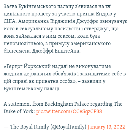
Усі сайти RFE/RL
Заява Букінгемського палацу з’явилася на тлі
цивільного процесу за участю принца Ендрю у
США. Американка Вірджинія Джуффре звинувачує
його в сексуальному насильстві і стверджує, що
вона займалася з ним сексом, коли була
неповнолітньою, з примусу американського
бізнесмена Джеффрі Епштейна.
«Герцог Йоркський надалі не виконуватиме
жодних державних обов’язків і захищатиме себе в
цій справі як приватна особа», – заявили у
Букінгемському палаці.
A statement from Buckingham Palace regarding The
Duke of York:
pic.twitter.com/OCeSqzCP38
— The Royal Family (@RoyalFamily)
January 13, 2022