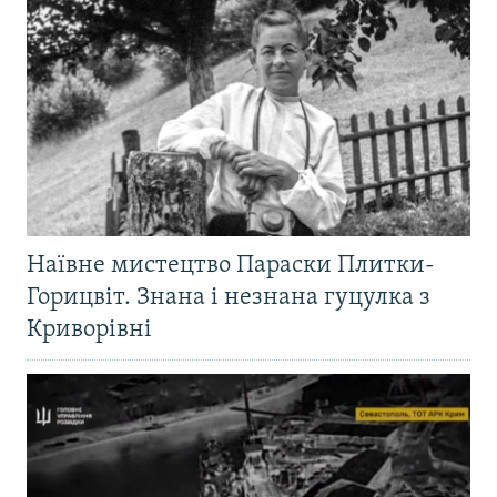
Наївне мистецтво Параски Плитки-
Горицвіт. Знана і незнана гуцулка з
Криворівні