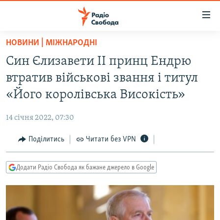
Доступність
посилання
Перейти
НОВИНИ | МІЖНАРОДНІ
до
РАДІО СВОБОДА – 70 РОКІВ
Син Єлизавети II принц Ендрю
основного
ВСЕ ЗА ДОБУ
матеріалу
втратив військові звання і титул
СТАТТІ
Перейти
«Його королівська Високість»
до
ВІЙНА
ПОЛІТИКА
основної
14 січня 2022, 07:30
РОСІЙСЬКА «ФІЛЬТРАЦІЯ»
ЕКОНОМІКА
навігації
Перейти
Поділитись
Читати без VPN
ДОНБАС.РЕАЛІЇ
СУСПІЛЬСТВО
до
КРИМ.РЕАЛІЇ
КУЛЬТУРА
пошуку
Додати Радіо Свобода як бажане джерело в Google
ТИ ЯК?
СПОРТ
СХЕМИ
УКРАЇНА
КИТАЙ.ВИКЛИКИ
СВІТ