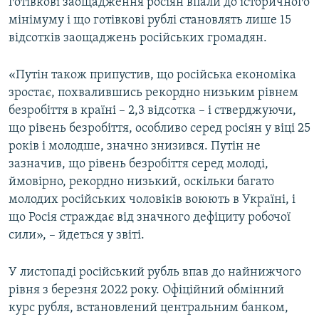
готівкові заощадження росіян впали до історичного
мінімуму і що готівкові рублі становлять лише 15
відсотків заощаджень російських громадян.
«Путін також припустив, що російська економіка
зростає, похвалившись рекордно низьким рівнем
безробіття в країні – 2,3 відсотка – і стверджуючи,
що рівень безробіття, особливо серед росіян у віці 25
років і молодше, значно знизився. Путін не
зазначив, що рівень безробіття серед молоді,
ймовірно, рекордно низький, оскільки багато
молодих російських чоловіків воюють в Україні, і
що Росія страждає від значного дефіциту робочої
сили», – йдеться у звіті.
У листопаді російський рубль впав до найнижчого
рівня з березня 2022 року. Офіційний обмінний
курс рубля, встановлений центральним банком,