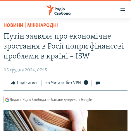
Доступність
посилання
Перейти
НОВИНИ | МІЖНАРОДНІ
до
РАДІО СВОБОДА – 70 РОКІВ
Путін заявляє про економічне
основного
ВСЕ ЗА ДОБУ
матеріалу
зростання в Росії попри фінансові
СТАТТІ
Перейти
проблеми в країні – ISW
до
ВІЙНА
ПОЛІТИКА
основної
05 грудня 2024, 07:15
РОСІЙСЬКА «ФІЛЬТРАЦІЯ»
ЕКОНОМІКА
навігації
Перейти
Поділитись
Читати без VPN
ДОНБАС.РЕАЛІЇ
СУСПІЛЬСТВО
до
КРИМ.РЕАЛІЇ
КУЛЬТУРА
пошуку
Додати Радіо Свобода як бажане джерело в Google
ТИ ЯК?
СПОРТ
СХЕМИ
УКРАЇНА
КИТАЙ.ВИКЛИКИ
СВІТ