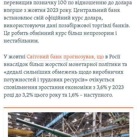
перевищив позначку 100 по відношенню до долара
вперше з жовтня 2023 року. Центральний банк
встановлює свій офіційний курс долара,
використовуючи дані позабіржової торгівлі банків.
Це робить обмінний курс більш непрозорим і
нестабільним.
У жовтні
Світовий банк прогнозував,
що
в Росії
внаслідок більш жорсткої монетарної політики та
«дедалі сильніших обмежень щодо виробничих
потужностей і трудових ресурсів» очікується
сповільнення зростання економіки з 3,6% у 2023
році до 3,2% цього року та 1,6% – наступного.