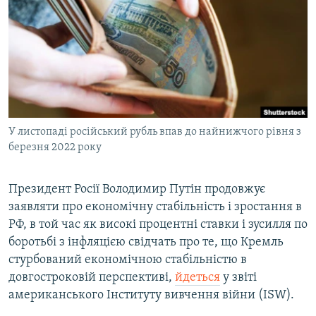
МУЛЬТИМЕДІА
ФОТО
СПЕЦПРОЄКТИ
ПОДКАСТИ
КРИМ РЕАЛІЇ
У листопаді російський рубль впав до найнижчого рівня з
РУС
березня 2022 року
УКР
Президент Росії Володимир Путін продовжує
КТАТ
заявляти про економічну стабільність і зростання в
РФ, в той час як високі процентні ставки і зусилля по
ДОЛУЧАЙСЯ!
боротьбі з інфляцією свідчать про те, що Кремль
стурбований економічною стабільністю в
довгостроковій перспективі,
йдеться
у звіті
американського Інституту вивчення війни (ISW).