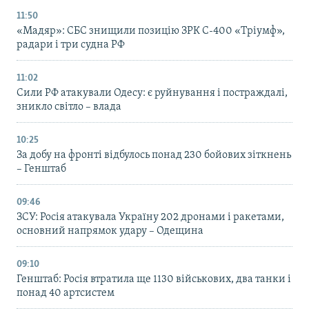
11:50
«Мадяр»: СБС знищили позицію ЗРК С-400 «Тріумф»,
радари і три судна РФ
11:02
Сили РФ атакували Одесу: є руйнування і постраждалі,
зникло світло – влада
10:25
За добу на фронті відбулось понад 230 бойових зіткнень
– Генштаб
09:46
ЗСУ: Росія атакувала Україну 202 дронами і ракетами,
основний напрямок удару – Одещина
09:10
Генштаб: Росія втратила ще 1130 військових, два танки і
понад 40 артсистем