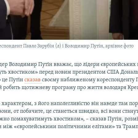
спондент Павло Зарубін (л) і Володимир Путін, архівне фото
ідер Володимир Путін вважає, що лідери європейських
уть хвостиком» перед новим президентом США Донал
 це Путін
сказав
своєму наближеному кореспонденту 
ий робить щотижневу програму про життя володаря Кре
 характером, з його наполегливістю він наведе там по
 вони, от побачите, це станеться швидко, всі вони стану
іжно помахуватимуть хвостиком», – сказав Путін, роз
и між «європейськими політичними елітами» та Трам