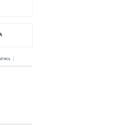
А
атись