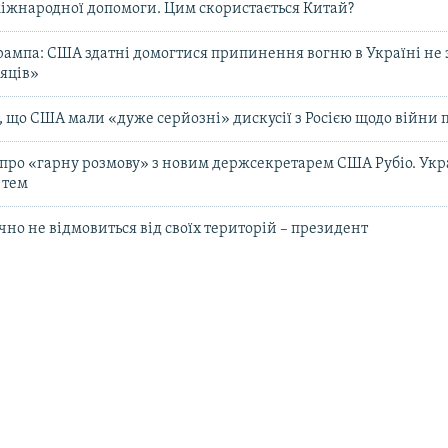
жнародної допомоги. Цим скористається Китай?
ампа: США здатні домогтися припинення вогню в Україні не за
сяців»
, що США мали «дуже серйозні» дискусії з Росією щодо війни 
 про «гарну розмову» з новим держсекретарем США Рубіо. Укра
 тем
но не відмовиться від своїх територій – президент
ОСТАННІ НОВИНИ
07:27
Генштаб ЗСУ: за добу війни Ро