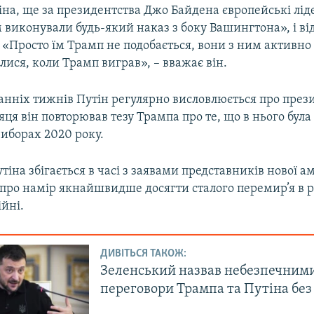
на, ще за президентства Джо Байдена європейські лід
виконували будь-який наказ з боку Вашингтона», і від
 «Просто їм Трамп не подобається, вони з ним активно
лися, коли Трамп виграв», – вважає він.
анніх тижнів Путін регулярно висловлюється про пре
ця він повторював тезу Трампа про те, що в нього бул
виборах 2020 року.
тіна збігається в часі з заявами представників нової 
 про намір якнайшвидше досягти сталого перемир’я в р
ійні.
ДИВІТЬСЯ ТАКОЖ:
Зеленський назвав небезпечним
переговори Трампа та Путіна без