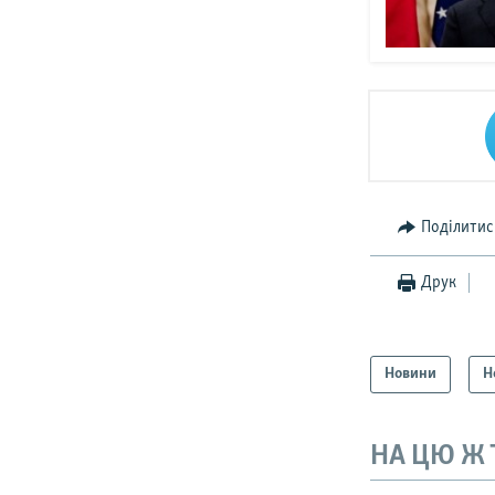
Поділитис
Друк
Новини
Н
НА ЦЮ Ж