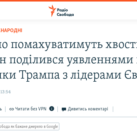
ЖНАРОДНІ
о помахуватимуть хвос
ін поділився уявленнями
нки Трампа з лідерами Є
13:54
ь
Читати без VPN
Дивитись коментарі
обода як бажане джерело в Google