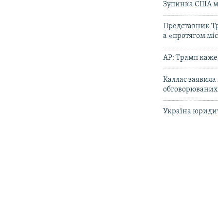
Зупинка США мі
Представник Тр
а «протягом мі
AP: Трамп каже
Каллас заявила
обговорюваних
Україна юридич
КРИМ РЕАЛІЇ
РУС
Читайте також
УКР
КТАТ
ДОЛУЧАЙСЯ!