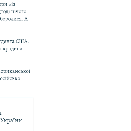
ери «із
тоді нічого
 боролися. А
зидента США.
а вкрадена
американської
осійсько-
и
 України