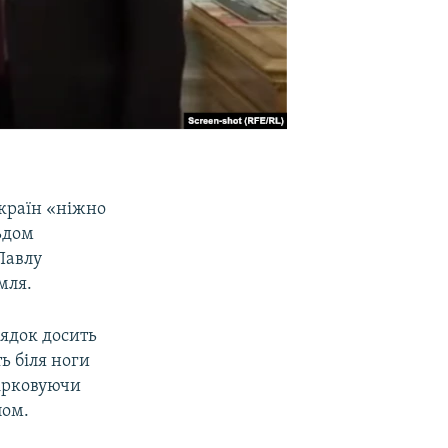
 країн «ніжно
ьдом
Павлу
мля.
рядок досить
ть біля ноги
мірковуючи
пом.