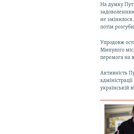
На думку Путі
задоволенням 
не змінилося.
потім розгуби
Упродовж ост
Минулого міся
перемога на 
Активність Пу
адміністрації
українській в