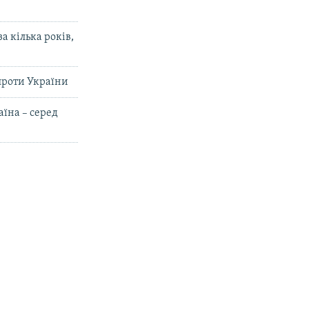
 кілька років,
проти України
їна – серед
07:11
сія
Війська РФ знову вночі атакували Суми