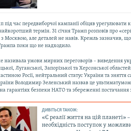
 під час передвиборчої кампанії обіцяв урегулювати к
найкоротший термін. 31 січня Трамп розповів про «сер
з Москвою, але деталей не навів. Кремль зазначив, щ
Трампа поки що не надходило.
е називала умови мирних переговорів – виведення ук
ецької, Луганської, Запорізької та Херсонської областе
частиною Росії, нейтральний статус України та зняття с
раїни Володимир Зеленський назвав це ультиматумом
на гарантіях безпеки НАТО та збереженні постачання з
ДИВІТЬСЯ ТАКОЖ:
«Є реалії життя на цій планеті» –
необхідність поступок у можлив