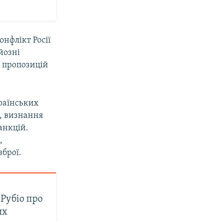
онфлікт Росії
йозні
о пропозицій
раїнських
й, визнання
анкцій.
,
брої.
 Рубіо про
их