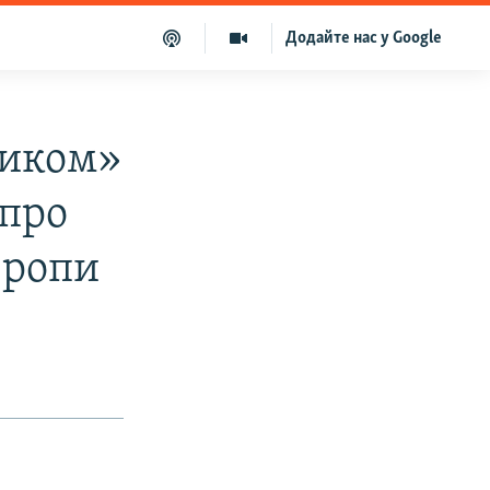
Додайте нас у Google
тиком»
 про
вропи