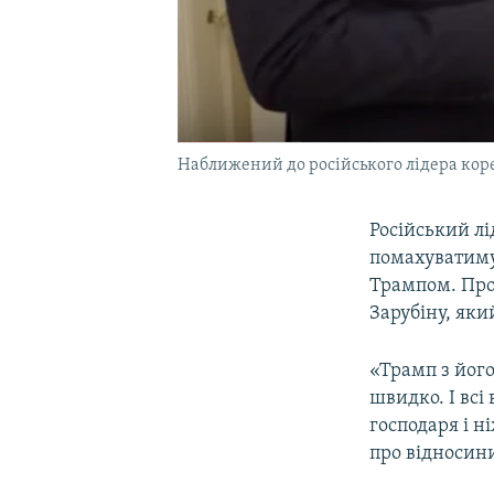
Наближений до російського лідера коре
Російський л
помахуватим
Трампом. Про
Зарубіну, як
«Трамп з його
швидко. І всі
господаря і н
про відносин