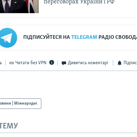
переговорах України і РФ
ПІДПИСУЙТЕСЯ НА
TELEGRAM
РАДІО СВОБОД
ь
Читати без VPN
Дивитись коментарі
Підпис
овини | Міжнародні
 ТЕМУ