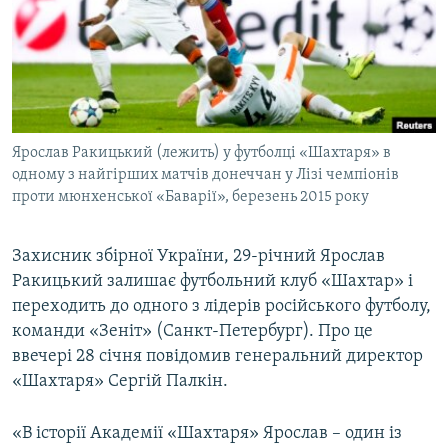
МУЛЬТИМЕДІА
ФОТО
СПЕЦПРОЄКТИ
ПОДКАСТИ
Ярослав Ракицький (лежить) у футболці «Шахтаря» в
одному з найгірших матчів донеччан у Лізі чемпіонів
КРИМ РЕАЛІЇ
проти мюнхенської «Баварії», березень 2015 року
РУС
УКР
Захисник збірної України, 29-річний Ярослав
КТАТ
Ракицький залишає футбольний клуб «Шахтар» і
переходить до одного з лідерів російського футболу,
команди «Зеніт» (Санкт-Петербург). Про це
ДОЛУЧАЙСЯ!
ввечері 28 січня повідомив генеральний директор
«Шахтаря» Сергій Палкін.
«В історії Академії «Шахтаря» Ярослав – один із