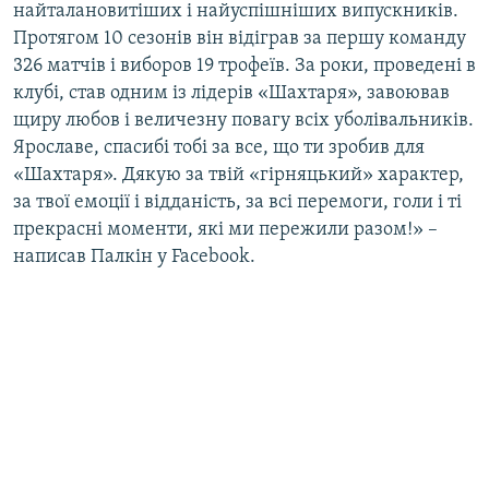
найталановитіших і найуспішніших випускників.
Усі сайти RFE/RL
Протягом 10 сезонів він відіграв за першу команду
326 матчів і виборов 19 трофеїв. За роки, проведені в
клубі, став одним із лідерів «Шахтаря», завоював
щиру любов і величезну повагу всіх уболівальників.
Ярославе, спасибі тобі за все, що ти зробив для
«Шахтаря». Дякую за твій «гірняцький» характер,
за твої емоції і відданість, за всі перемоги, голи і ті
прекрасні моменти, які ми пережили разом!» –
написав Палкін у Facebook.