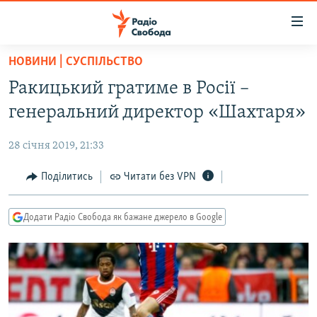
Доступність
посилання
Перейти
НОВИНИ | СУСПІЛЬСТВО
до
РАДІО СВОБОДА – 70 РОКІВ
Ракицький гратиме в Росії –
основного
ВСЕ ЗА ДОБУ
матеріалу
генеральний директор «Шахтаря»
СТАТТІ
Перейти
до
28 січня 2019, 21:33
ВІЙНА
ПОЛІТИКА
основної
РОСІЙСЬКА «ФІЛЬТРАЦІЯ»
Поділитись
Читати без VPN
ЕКОНОМІКА
навігації
Перейти
ДОНБАС.РЕАЛІЇ
СУСПІЛЬСТВО
до
Додати Радіо Свобода як бажане джерело в Google
КРИМ.РЕАЛІЇ
КУЛЬТУРА
пошуку
ТИ ЯК?
СПОРТ
СХЕМИ
УКРАЇНА
КИТАЙ.ВИКЛИКИ
СВІТ