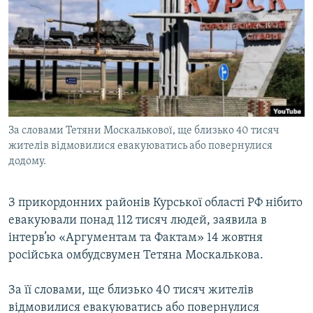
МУЛЬТИМЕДІА
ФОТО
СПЕЦПРОЄКТИ
ПОДКАСТИ
КРИМ РЕАЛІЇ
За словами Тетяни Москалькової, ще близько 40 тисяч
РУС
жителів відмовилися евакуюватись або повернулися
додому.
УКР
КТАТ
З прикордонних районів Курської області РФ нібито
евакуювали понад 112 тисяч людей, заявила в
ДОЛУЧАЙСЯ!
інтерв’ю «Аргументам та Фактам» 14 жовтня
російська омбудсвумен Тетяна Москалькова.
За її словами, ще близько 40 тисяч жителів
відмовилися евакуюватись або повернулися