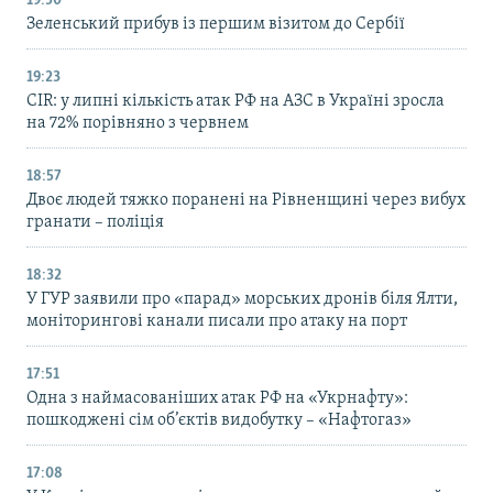
19:50
Зеленський прибув із першим візитом до Сербії
19:23
CIR: у липні кількість атак РФ на АЗС в Україні зросла
на 72% порівняно з червнем
18:57
Двоє людей тяжко поранені на Рівненщині через вибух
гранати – поліція
18:32
У ГУР заявили про «парад» морських дронів біля Ялти,
моніторингові канали писали про атаку на порт
17:51
Одна з наймасованіших атак РФ на «Укрнафту»:
пошкоджені сім об’єктів видобутку – «Нафтогаз»
17:08