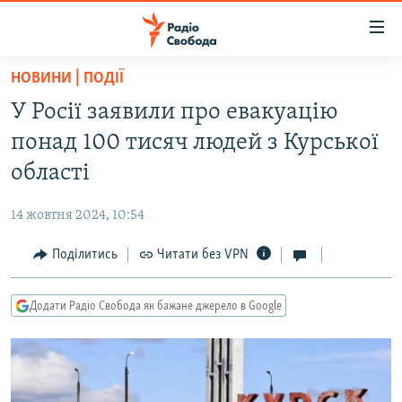
Доступність
посилання
Перейти
НОВИНИ | ПОДІЇ
до
РАДІО СВОБОДА – 70 РОКІВ
У Росії заявили про евакуацію
основного
ВСЕ ЗА ДОБУ
матеріалу
понад 100 тисяч людей з Курської
СТАТТІ
Перейти
області
до
ВІЙНА
ПОЛІТИКА
основної
14 жовтня 2024, 10:54
РОСІЙСЬКА «ФІЛЬТРАЦІЯ»
ЕКОНОМІКА
навігації
Перейти
Поділитись
Читати без VPN
ДОНБАС.РЕАЛІЇ
СУСПІЛЬСТВО
до
КРИМ.РЕАЛІЇ
КУЛЬТУРА
пошуку
Додати Радіо Свобода як бажане джерело в Google
ТИ ЯК?
СПОРТ
СХЕМИ
УКРАЇНА
КИТАЙ.ВИКЛИКИ
СВІТ