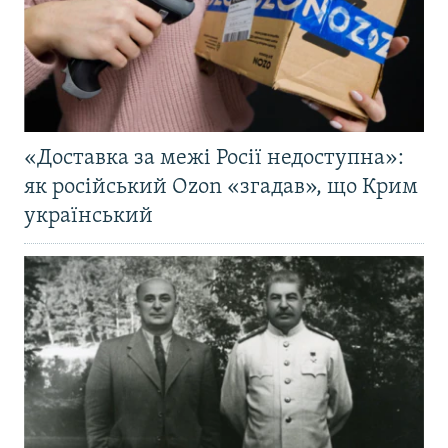
«Доставка за межі Росії недоступна»:
як російський Ozon «згадав», що Крим
український