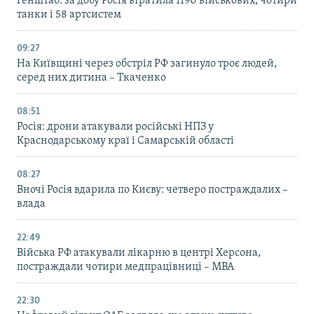
Генштаб: за добу Росія втратила 1190 військових, чотири
танки і 58 артсистем
09:27
На Київщині через обстріл РФ загинуло троє людей,
серед них дитина – Ткаченко
08:51
Росія: дрони атакували російські НПЗ у
Краснодарському краї і Самарській області
08:27
Вночі Росія вдарила по Києву: четверо постраждалих –
влада
22:49
Війська РФ атакували лікарню в центрі Херсона,
постраждали чотири медпрацівниці – МВА
22:30