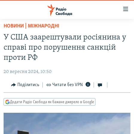
Доступність
посилання
Перейти
НОВИНИ | МІЖНАРОДНІ
до
РАДІО СВОБОДА – 70 РОКІВ
У США заарештували росіянина у
основного
ВСЕ ЗА ДОБУ
матеріалу
справі про порушення санкцій
СТАТТІ
Перейти
проти РФ
до
ВІЙНА
ПОЛІТИКА
основної
20 вересня 2024, 10:50
РОСІЙСЬКА «ФІЛЬТРАЦІЯ»
ЕКОНОМІКА
навігації
Перейти
Поділитись
Читати без VPN
ДОНБАС.РЕАЛІЇ
СУСПІЛЬСТВО
до
КРИМ.РЕАЛІЇ
КУЛЬТУРА
пошуку
Додати Радіо Свобода як бажане джерело в Google
ТИ ЯК?
СПОРТ
СХЕМИ
УКРАЇНА
КИТАЙ.ВИКЛИКИ
СВІТ