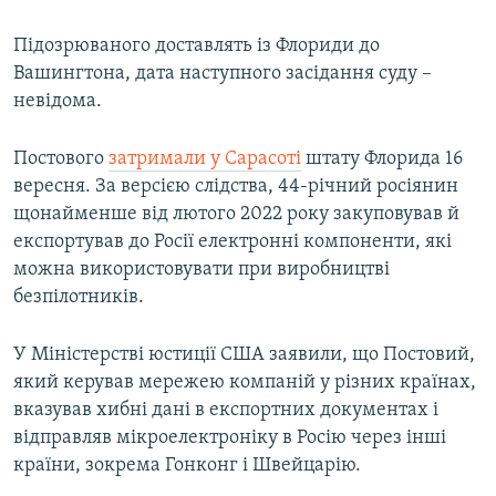
Усі сайти RFE/RL
Підозрюваного доставлять із Флориди до
Вашингтона, дата наступного засідання суду –
невідома.
Постового
затримали у Сарасоті
штату Флорида 16
вересня. За версією слідства, 44-річний росіянин
щонайменше від лютого 2022 року закуповував й
експортував до Росії електронні компоненти, які
можна використовувати при виробництві
безпілотників.
У Міністерстві юстиції США заявили, що Постовий,
який керував мережею компаній у різних країнах,
вказував хибні дані в експортних документах і
відправляв мікроелектроніку в Росію через інші
країни, зокрема Гонконг і Швейцарію.