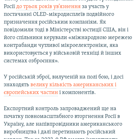
Росії
до трьох років ув’язнення
за участь у
постачанні OLED-мікродисплеїв подвійного
призначення російським компаніям. Як
повідомили тоді в Міністерстві юстиції США, він і
його спільники керували «міжнародною мережею
контрабанди чутливої мікроелектроніки, яка
використовується у військовій техніці й інших
системах озброєння».
У російській зброї, вилученій на полі бою, і досі
знаходять
велику кількість американських і
європейських частин
і компонентів.
Експортний контроль запроваджений ще на
початку повномасштабного вторгнення Росії в
Україну, але напівпровідники американського
виробництва і далі перетинають російський