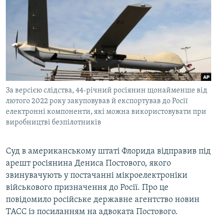
МУЛЬТИМЕДІА
ФОТО
СПЕЦПРОЄКТИ
ПОДКАСТИ
КРИМ РЕАЛІЇ
За версією слідства, 44-річний росіянин щонайменше від
РУС
лютого 2022 року закуповував й експортував до Росії
електронні компоненти, які можна використовувати при
УКР
виробництві безпілотників
КТАТ
Суд в американському штаті Флорида відправив під
ДОЛУЧАЙСЯ!
арешт росіянина Дениса Постового, якого
звинувачують у постачанні мікроелектроніки
військового призначення до Росії. Про це
повідомило російське державне агентство новин
ТАСС із посиланням на адвоката Постового.