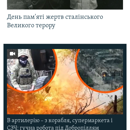
День пам'яті жертв сталінського
Великого терору
В артилерію – з корабля, супермаркета і
СЗЧ: гучна робота під Добропіллям