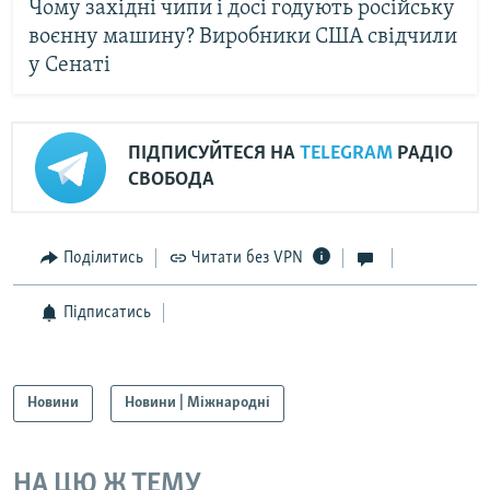
Чому західні чипи і досі годують російську
воєнну машину? Виробники США свідчили
у Сенаті
ПІДПИСУЙТЕСЯ НА
TELEGRAM
РАДІО
СВОБОДА
Поділитись
Читати без VPN
Підписатись
Новини
Новини | Міжнародні
НА ЦЮ Ж ТЕМУ