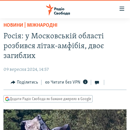
Доступність
посилання
Перейти
НОВИНИ | МІЖНАРОДНІ
до
РАДІО СВОБОДА – 70 РОКІВ
Росія: у Московській області
основного
ВСЕ ЗА ДОБУ
матеріалу
розбився літак-амфібія, двоє
СТАТТІ
Перейти
загиблих
до
ВІЙНА
ПОЛІТИКА
основної
09 вересня 2024, 14:57
РОСІЙСЬКА «ФІЛЬТРАЦІЯ»
ЕКОНОМІКА
навігації
Перейти
Поділитись
Читати без VPN
ДОНБАС.РЕАЛІЇ
СУСПІЛЬСТВО
до
КРИМ.РЕАЛІЇ
КУЛЬТУРА
пошуку
Додати Радіо Свобода як бажане джерело в Google
ТИ ЯК?
СПОРТ
СХЕМИ
УКРАЇНА
КИТАЙ.ВИКЛИКИ
СВІТ