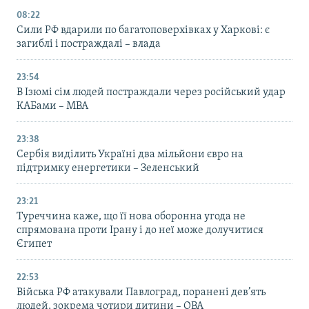
08:22
Сили РФ вдарили по багатоповерхівках у Харкові: є
загиблі і постраждалі – влада
23:54
В Ізюмі сім людей постраждали через російський удар
КАБами – МВА
23:38
Сербія виділить Україні два мільйони євро на
підтримку енергетики – Зеленський
23:21
Туреччина каже, що її нова оборонна угода не
спрямована проти Ірану і до неї може долучитися
Єгипет
22:53
Війська РФ атакували Павлоград, поранені дев’ять
людей, зокрема чотири дитини – ОВА