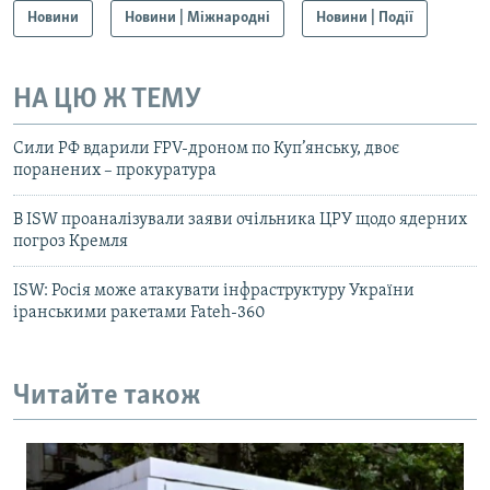
Новини
Новини | Міжнародні
Новини | Події
НА ЦЮ Ж ТЕМУ
Сили РФ вдарили FPV-дроном по Куп’янську, двоє
поранених – прокуратура
В ISW проаналізували заяви очільника ЦРУ щодо ядерних
погроз Кремля
ISW: Росія може атакувати інфраструктуру України
іранськими ракетами Fateh-360
Читайте також