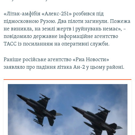
Усі сайти RFE/RL
«Літак-амфібія «Алекс-251» розбився під
підмосковною Рузою. Два пілоти загинули. Пожежа
не виникла, на землі жертв і руйнувань немає», –
повідомило державне інформаційне агентство
ТАСС із посиланням на оперативні служби.
Раніше російське агентство «Риа Новости»
заявляло про падіння літака Ан-2 у цьому районі.