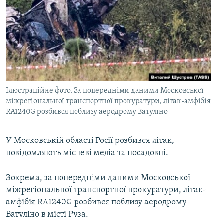
МУЛЬТИМЕДІА
ФОТО
СПЕЦПРОЄКТИ
ПОДКАСТИ
КРИМ РЕАЛІЇ
Ілюстраційне фото. За попередніми даними Московської
РУС
міжрегіональної транспортної прокуратури, літак-амфібія
RA1240G розбився поблизу аеродрому Ватуліно
УКР
КТАТ
У Московській області Росії розбився літак,
повідомляють місцеві медіа та посадовці.
ДОЛУЧАЙСЯ!
Зокрема, за попередніми даними Московської
міжрегіональної транспортної прокуратури, літак-
амфібія RA1240G розбився поблизу аеродрому
Ватуліно в місті Руза.