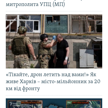
митрополита УПЦ (МП)
«Тікайте, дрон летить над вами!» Як
живе Харків – місто-мільйонник за 20
км від фронту