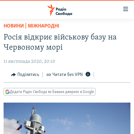
Доступність
посилання
Перейти
НОВИНИ | МІЖНАРОДНІ
до
РАДІО СВОБОДА – 70 РОКІВ
Росія відкриє військову базу на
основного
ВСЕ ЗА ДОБУ
матеріалу
Червоному морі
СТАТТІ
Перейти
до
11 листопада 2020, 20:10
ВІЙНА
ПОЛІТИКА
основної
РОСІЙСЬКА «ФІЛЬТРАЦІЯ»
Поділитись
Читати без VPN
ЕКОНОМІКА
навігації
Перейти
ДОНБАС.РЕАЛІЇ
СУСПІЛЬСТВО
до
Додати Радіо Свобода як бажане джерело в Google
КРИМ.РЕАЛІЇ
КУЛЬТУРА
пошуку
ТИ ЯК?
СПОРТ
СХЕМИ
УКРАЇНА
КИТАЙ.ВИКЛИКИ
СВІТ