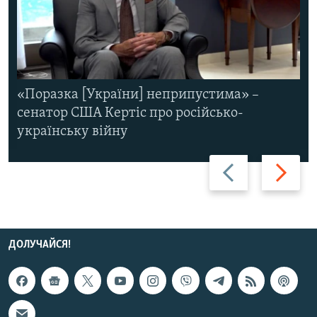
«Поразка [України] неприпустима» –
сенатор США Кертіс про російсько-
українську війну
Назад
Вперед
ДОЛУЧАЙСЯ!