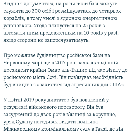
Згідно з документом, на російській базі можуть
Усі сайти RFE/RL
служити до 300 осіб і розміщуватися до чотирьох
кораблів, в тому числі з ядерною енергетичною
установкою. Угода планується на 25 років з
автоматичним продовженням на 10 років у разі,
якщо сторони не заперечуватимуть.
Про можливе будівництво російської бази на
Червоному морі ще в 2017 році заявляв тодішній
президент країни Омар аль-Башир під час візиту до
російського міста Сочі. Він пов’язував необхідність
будівництва з «захистом від агресивних дій США».
У квітні 2019 року диктатор був повалений у
результаті військового перевороту. Він був
засуджений до двох років в’язниці за корупцію,
уряд Судану погодився видати політика
Міжнародному кримінальному суду в Гаазі, де він