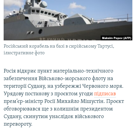
МУЛЬТИМЕДІА
ФОТО
СПЕЦПРОЄКТИ
ПОДКАСТИ
Російський корабель на базі в сирійському Тартусі,
ілюстративне фото
КРИМ РЕАЛІЇ
РУС
Росія відкриє пункт матеріально-технічного
УКР
забезпечення Військово-морського флоту на
КТАТ
території Судану, на узбережжі Червоного моря.
Урядову постанову з проєктом угоди
підписав
ДОЛУЧАЙСЯ!
прем’єр-міністр Росії Михайло Мішустін. Проєкт
обговорювався ще з колишнім президентом
Судану, скинутим унаслідок військового
перевороту.