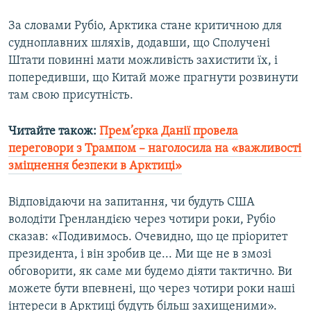
Усі сайти RFE/RL
За словами Рубіо, Арктика стане критичною для
судноплавних шляхів, додавши, що Сполучені
Штати повинні мати можливість захистити їх, і
попередивши, що Китай може прагнути розвинути
там свою присутність.
Читайте також:
Прем’єрка Данії провела
переговори з Трампом – наголосила на «важливості
зміцнення безпеки в Арктиці»
Відповідаючи на запитання, чи будуть США
володіти Гренландією через чотири роки, Рубіо
сказав: «Подивимось. Очевидно, що це пріоритет
президента, і він зробив це... Ми ще не в змозі
обговорити, як саме ми будемо діяти тактично. Ви
можете бути впевнені, що через чотири роки наші
інтереси в Арктиці будуть більш захищеними».