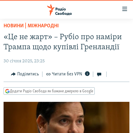
Доступність
посилання
Перейти
НОВИНИ | МІЖНАРОДНІ
до
РАДІО СВОБОДА – 70 РОКІВ
«Це не жарт» – Рубіо про наміри
основного
ВСЕ ЗА ДОБУ
матеріалу
Трампа щодо купівлі Гренландії
СТАТТІ
Перейти
до
30 січня 2025, 23:25
ВІЙНА
ПОЛІТИКА
основної
РОСІЙСЬКА «ФІЛЬТРАЦІЯ»
Поділитись
Читати без VPN
ЕКОНОМІКА
навігації
Перейти
ДОНБАС.РЕАЛІЇ
СУСПІЛЬСТВО
до
Додати Радіо Свобода як бажане джерело в Google
КРИМ.РЕАЛІЇ
КУЛЬТУРА
пошуку
ТИ ЯК?
СПОРТ
СХЕМИ
УКРАЇНА
КИТАЙ.ВИКЛИКИ
СВІТ