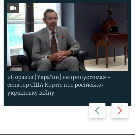
«Поразка [України] неприпустима» –
сенатор США Кертіс про російсько-
українську війну
Назад
Вперед