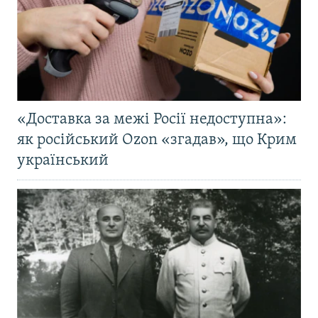
«Доставка за межі Росії недоступна»:
як російський Ozon «згадав», що Крим
український