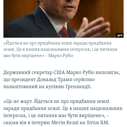
МУЛЬТИМЕДІА
ФОТО
СПЕЦПРОЄКТИ
ПОДКАСТИ
«Йдеться не про придбання землі заради придбання
землі. Це в наших національних інтересах, і це питання
КРИМ РЕАЛІЇ
має бути вирішене» – Марко Рубіо
РУС
УКР
Державний секретар США Марко Рубіо наполягає,
КТАТ
що президент Дональд Трамп серйозно
налаштований на купівлю Гренландії.
ДОЛУЧАЙСЯ!
«Це не жарт. Йдеться не про придбання землі
заради придбання землі. Це в наших національних
інтересах, і це питання має бути вирішене», –
сказав він в інтервю Мегін Келлі на Sirius XM.