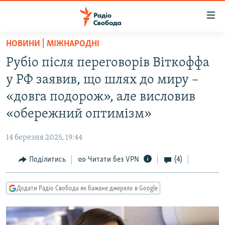
Доступність
посилання
Перейти
НОВИНИ | МІЖНАРОДНІ
до
РАДІО СВОБОДА – 70 РОКІВ
Рубіо після переговорів Віткоффа
основного
ВСЕ ЗА ДОБУ
матеріалу
у РФ заявив, що шлях до миру –
СТАТТІ
Перейти
«довга подорож», але висловив
до
ВІЙНА
ПОЛІТИКА
«обережний оптимізм»
основної
РОСІЙСЬКА «ФІЛЬТРАЦІЯ»
ЕКОНОМІКА
навігації
14 березня 2025, 19:44
Перейти
ДОНБАС.РЕАЛІЇ
СУСПІЛЬСТВО
до
Поділитись
Читати без VPN
(4)
КРИМ.РЕАЛІЇ
КУЛЬТУРА
пошуку
ТИ ЯК?
СПОРТ
Додати Радіо Свобода як бажане джерело в Google
СХЕМИ
УКРАЇНА
КИТАЙ.ВИКЛИКИ
СВІТ