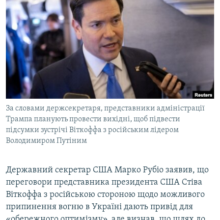
МУЛЬТИМЕДІА
ФОТО
СПЕЦПРОЄКТИ
ПОДКАСТИ
КРИМ РЕАЛІЇ
РУС
За словами держсекретаря, представники адміністрації
УКР
Трампа планують провести вихідні, щоб підвести
підсумки зустрічі Віткоффа з російським лідером
КТАТ
Володимиром Путіним
ДОЛУЧАЙСЯ!
Державний секретар США Марко Рубіо заявив, що
переговори представника президента США Стіва
Віткоффа з російською стороною щодо можливого
припинення вогню в Україні дають привід для
«обережного оптимізму», але визнав, що шлях до