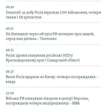
09:49
Генштаб: за добу Росія втратила 1190 військових, чотири
танки і 58 артсистем
09:27
На Київщині через обстріл РФ загинуло троє людей,
серед них дитина – Ткаченко
08:51
Росія: дрони атакували російські НПЗ у
Краснодарському краї і Самарській області
08:27
Вночі Росія вдарила по Києву: четверо постраждалих –
влада
22:49
Війська РФ атакували лікарню в центрі Херсона,
постраждали чотири медпрацівниці – МВА