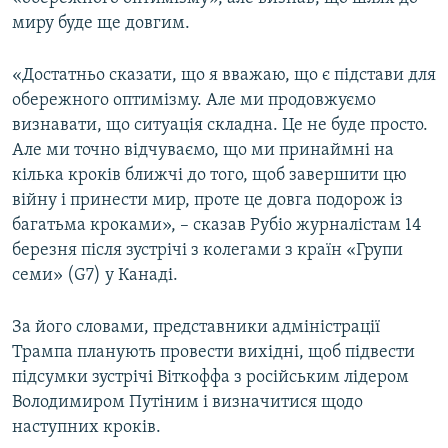
Усі сайти RFE/RL
миру буде ще довгим.
«Достатньо сказати, що я вважаю, що є підстави для
обережного оптимізму. Але ми продовжуємо
визнавати, що ситуація складна. Це не буде просто.
Але ми точно відчуваємо, що ми принаймні на
кілька кроків ближчі до того, щоб завершити цю
війну і принести мир, проте це довга подорож із
багатьма кроками», – сказав Рубіо журналістам 14
березня після зустрічі з колегами з країн «Групи
семи» (G7) у Канаді.
За його словами, представники адміністрації
Трампа планують провести вихідні, щоб підвести
підсумки зустрічі Віткоффа з російським лідером
Володимиром Путіним і визначитися щодо
наступних кроків.