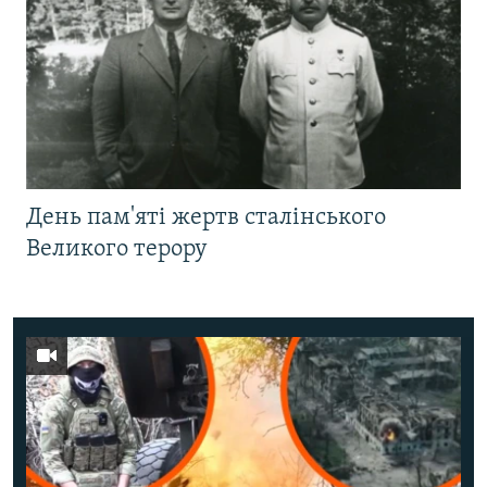
День пам'яті жертв сталінського
Великого терору