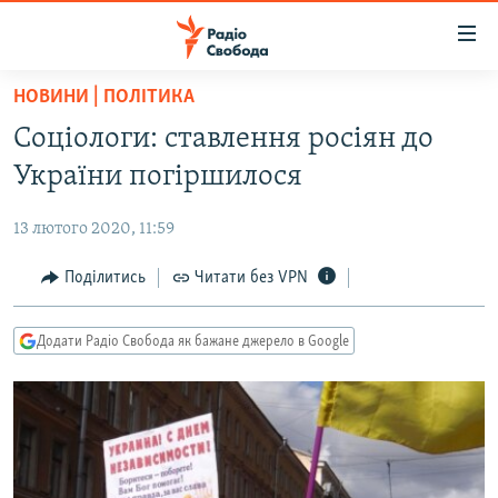
Доступність
посилання
Перейти
НОВИНИ | ПОЛІТИКА
до
РАДІО СВОБОДА – 70 РОКІВ
Соціологи: ставлення росіян до
основного
ВСЕ ЗА ДОБУ
матеріалу
України погіршилося
СТАТТІ
Перейти
до
13 лютого 2020, 11:59
ВІЙНА
ПОЛІТИКА
основної
РОСІЙСЬКА «ФІЛЬТРАЦІЯ»
Поділитись
Читати без VPN
ЕКОНОМІКА
навігації
Перейти
ДОНБАС.РЕАЛІЇ
СУСПІЛЬСТВО
до
Додати Радіо Свобода як бажане джерело в Google
КРИМ.РЕАЛІЇ
КУЛЬТУРА
пошуку
ТИ ЯК?
СПОРТ
СХЕМИ
УКРАЇНА
ПРИАЗОВ’Я
СВІТ