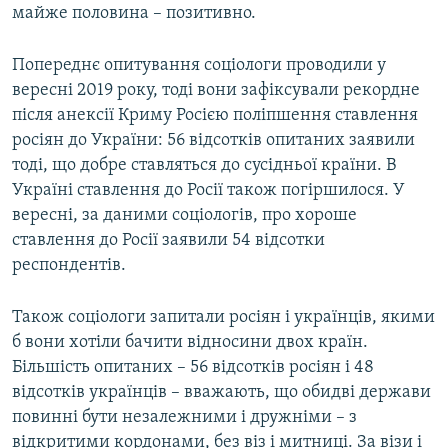
майже половина – позитивно.
Усі сайти RFE/RL
Попереднє опитування соціологи проводили у
вересні 2019 року, тоді вони зафіксували рекордне
після анексії Криму Росією поліпшення ставлення
росіян до України: 56 відсотків опитаних заявили
тоді, що добре ставляться до сусідньої країни. В
Україні ставлення до Росії також погіршилося. У
вересні, за даними соціологів, про хороше
ставлення до Росії заявили 54 відсотки
респондентів.
Також соціологи запитали росіян і українців, якими
б вони хотіли бачити відносини двох країн.
Більшість опитаних – 56 відсотків росіян і 48
відсотків українців – вважають, що обидві держави
повинні бути незалежними і дружніми – з
відкритими кордонами, без віз і митниці. За візи і