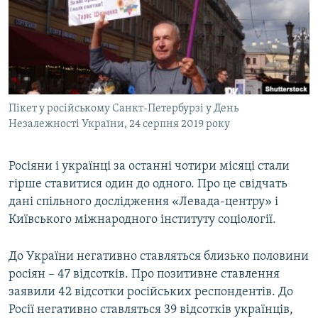
КИТАЙ.ВИКЛИКИ
МУЛЬТИМЕДІА
ФОТО
СПЕЦПРОЄКТИ
Пікет у російському Санкт-Петербурзі у День
ПОДКАСТИ
Незалежності України, 24 серпня 2019 року
КРИМ РЕАЛІЇ
Росіяни і українці за останні чотири місяці стали
РУС
гірше ставитися один до одного. Про це свідчать
УКР
дані спільного дослідження «Левада-центру» і
Київського міжнародного інституту соціології.
КТАТ
До України негативно ставляться близько половини
ДОЛУЧАЙСЯ!
росіян – 47 відсотків. Про позитивне ставлення
заявили 42 відсотки російських респондентів. До
Росії негативно ставляться 39 відсотків українців,