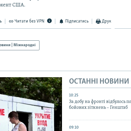
мент США.
ь
Читати без VPN
Підписатись
Друк
овини | Міжнародні
ОСТАННІ НОВИНИ
10:25
За добу на фронті відбулось п
бойових зіткнень – Генштаб
09:10