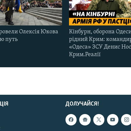
ровели Олексія Юкова
Кінбурн, оборона Одеси
ню путь
рідний Крим: команди
«Одеса» ЗСУ Денис Нос
Крим.Реалії
ЦІЯ
ДОЛУЧАЙСЯ!
с