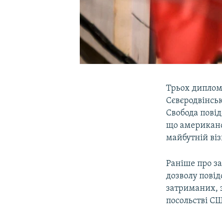
Трьох диплома
Сєвєродвінськ
Свобода пові
що американс
майбутній віз
Раніше про за
дозволу пові
затриманих, 
посольстві С