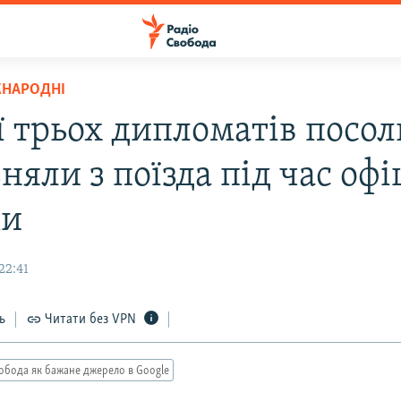
ЖНАРОДНІ
ї трьох дипломатів посол
яли з поїзда під час офі
ки
22:41
ь
Читати без VPN
обода як бажане джерело в Google