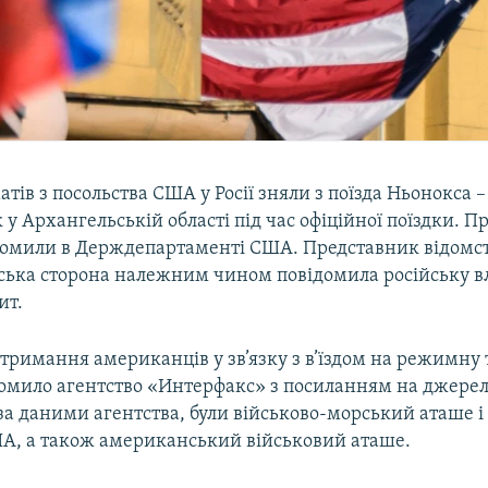
тів з посольства США у Росії зняли з поїзда Ньонокса –
 у Архангельській області під час офіційної поїздки. Пр
домили в Держдепартаменті США. Представник відомст
ька сторона належним чином повідомила російську в
ит.
тримання американців у зв’язку з в’їздом на режимну 
домило агентство «Интерфакс» з посиланням на джерел
за даними агентства, були військово-морський аташе і
ША, а також американський військовий аташе.