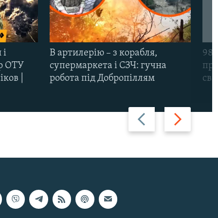
 і
В артилерію – з корабля,
98-
р ОТУ
супермаркета і СЗЧ: гучна
про
іков |
робота під Добропіллям
сві
Назад
Вперед