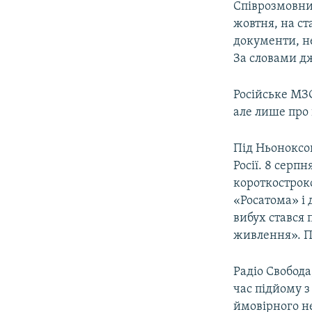
Співрозмовник
жовтня, на ст
документи, не
За словами дж
Російське МЗ
але лише про
Під Ньоноксо
Росії. 8 серпн
короткостроко
«Росатома» і 
вибух стався 
живлення». Пр
Радіо Свобода
час підйому з
ймовірного н