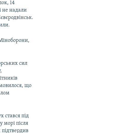
ок, 14
і не надали
Сєвєродвінськ.
или.
 Міноборони,
орських сил
,
бітників
 мовилося, що
елом
х стався під
у морі після
 підтвердив