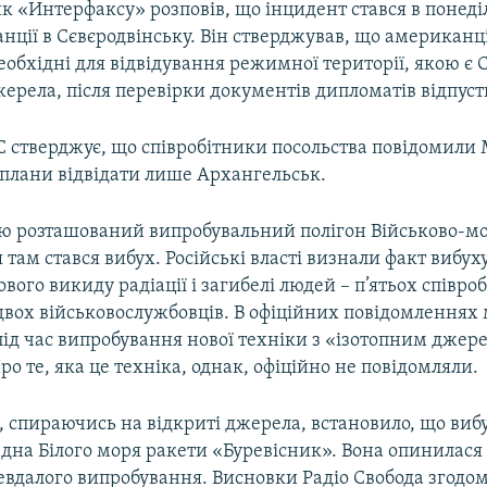
 «Интерфаксу» розповів, що інцидент стався в понеділ
анції в Сєвєродвінську. Він стверджував, що американц
обхідні для відвідування режимної території, якою є 
ерела, після перевірки документів дипломатів відпуст
С стверджує, що співробітники посольства повідомили
 плани відвідати лише Архангельськ.
ю розташований випробувальний полігон Військово-м
я там стався вибух. Російські власті визнали факт вибуху
вого викиду радіації і загибелі людей – п’ятьох співро
двох військовослужбовців. В офіційних повідомленнях
під час випробування нової техніки з «ізотопним джер
о те, яка це техніка, однак, офіційно не повідомляли.
, спираючись на відкриті джерела, встановило, що вибу
 дна Білого моря ракети «Буревісник». Вона опинилася 
евдалого випробування. Висновки Радіо Свобода згодом