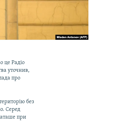
о це Радіо
ва уточнив,
лада про
територію без
о. Серед
 аташе при