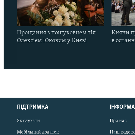
Прощання з пошуковцем тіл
Кияни п
Олексієм Юковим у Києві
в остан
КРИМ РЕАЛІЇ
РУС
ПІДТРИМКА
ІНФОРМА
УКР
КТАТ
Як слухати
Про нас
Мобільний додаток
Наш кодек
ДОЛУЧАЙСЯ!