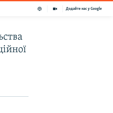
Додайте нас у Google
ьства
ційної