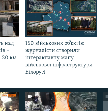
ть над
150 військових об’єктів:
ів –
журналісти створили
а 20 км
інтерактивну мапу
військової інфраструктури
Білорусі