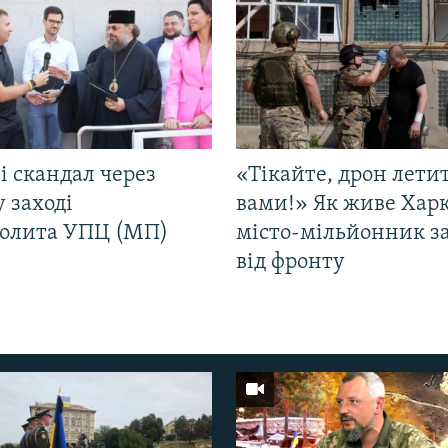
і скандал через
«Тікайте, дрон лети
у заході
вами!» Як живе Харк
олита УПЦ (МП)
місто-мільйонник з
від фронту