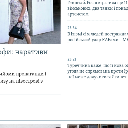
Генштаб: Росія втратила ще 1
військових, два танки і пона
артсистем
23:54
В Ізюмі сім людей постражда
російський удар КАБами – М
офи: наративи
23:21
Туреччина каже, що її нова 
угода не спрямована проти Ір
прийоми пропаганди і
неї може долучитися Єгипет
зу на півострові з