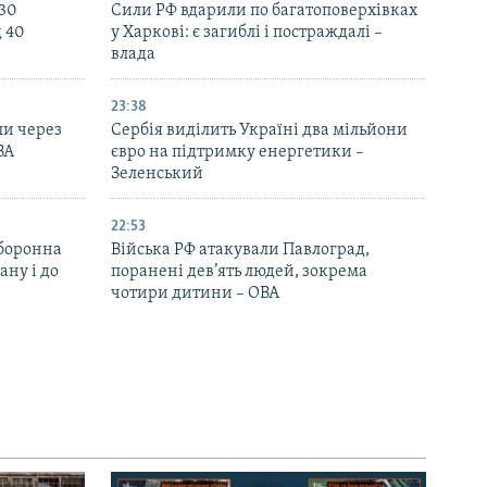
130
Сили РФ вдарили по багатоповерхівках
д 40
у Харкові: є загиблі і постраждалі –
влада
23:38
ли через
Сербія виділить Україні два мільйони
ВА
євро на підтримку енергетики –
Зеленський
22:53
оборонна
Війська РФ атакували Павлоград,
ану і до
поранені дев’ять людей, зокрема
чотири дитини – ОВА