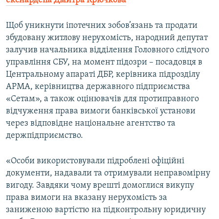
екснардепа Дмитра Крючкова
Щоб уникнути іпотечних зобов’язань та продати
збудовану житлову нерухомість, народний депутат
залучив начальника відділення Головного слідчого
управління СБУ, на момент підозри – посадовця в
Центральному апараті ДБР, керівника підрозділу
АРМА, керівництва державного підприємства
«Сетам», а також оцінювачів для протиправного
відчуження права вимоги банківської установи
через відповідне національне агентство та
держпідприємство.
«Особи використовували підроблені офіційні
документи, надавали та отримували неправомірну
вигоду. Завдяки чому врешті домоглися викупу
права вимоги на вказану нерухомість за
заниженою вартістю на підконтрольну юридичну