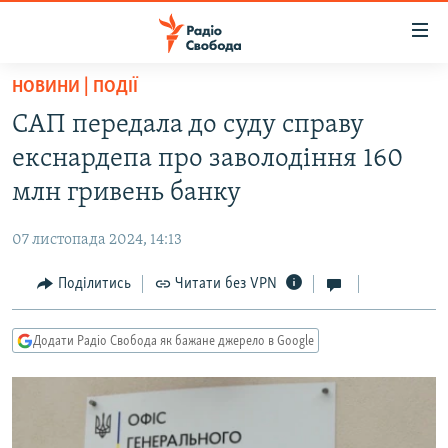
Доступність
посилання
Перейти
НОВИНИ | ПОДІЇ
до
РАДІО СВОБОДА – 70 РОКІВ
САП передала до суду справу
основного
ВСЕ ЗА ДОБУ
матеріалу
екснардепа про заволодіння 160
СТАТТІ
Перейти
млн гривень банку
до
ВІЙНА
ПОЛІТИКА
основної
07 листопада 2024, 14:13
РОСІЙСЬКА «ФІЛЬТРАЦІЯ»
ЕКОНОМІКА
навігації
Перейти
Поділитись
Читати без VPN
ДОНБАС.РЕАЛІЇ
СУСПІЛЬСТВО
до
КРИМ.РЕАЛІЇ
КУЛЬТУРА
пошуку
Додати Радіо Свобода як бажане джерело в Google
ТИ ЯК?
СПОРТ
СХЕМИ
УКРАЇНА
КИТАЙ.ВИКЛИКИ
СВІТ