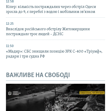
12:58
Кіпер: кількість постраждалих через обстріл Одеси
зросла до 9, є перебої з водою і мобільним зв’язком
12:25
Внаслідок російського обстрілу Житомирщини
постраждало троє людей – ДСНС
11:50
«Мадяр»: СБС знищили позицію ЗРК С-400 «Тріумф»,
радари і три судна РФ
ВАЖЛИВЕ НА СВОБОДІ