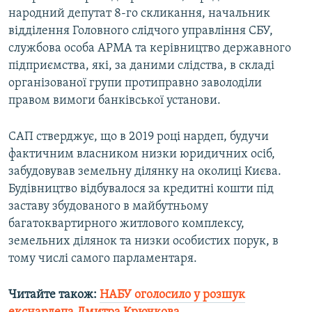
народний депутат 8-го скликання, начальник
Усі сайти RFE/RL
відділення Головного слідчого управління СБУ,
службова особа АРМА та керівництво державного
підприємства, які, за даними слідства, в складі
організованої групи протиправно заволоділи
правом вимоги банківської установи.
САП стверджує, що в 2019 році нардеп, будучи
фактичним власником низки юридичних осіб,
забудовував земельну ділянку на околиці Києва.
Будівництво відбувалося за кредитні кошти під
заставу збудованого в майбутньому
багатоквартирного житлового комплексу,
земельних ділянок та низки особистих порук, в
тому числі самого парламентаря.
Читайте також:
НАБУ оголосило у розшук