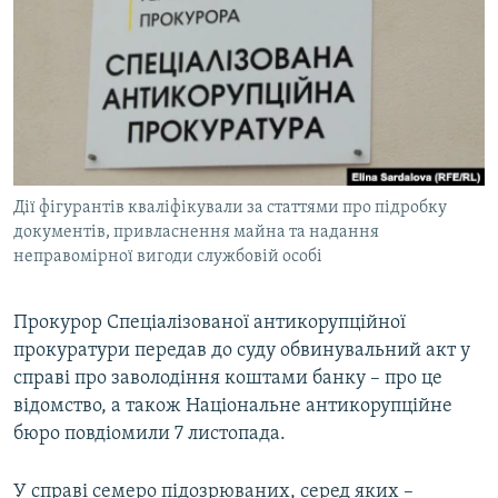
МУЛЬТИМЕДІА
ФОТО
СПЕЦПРОЄКТИ
ПОДКАСТИ
КРИМ РЕАЛІЇ
Дії фігурантів кваліфікували за статтями про підробку
РУС
документів, привласнення майна та надання
неправомірної вигоди службовій особі
УКР
КТАТ
Прокурор Спеціалізованої антикорупційної
прокуратури передав до суду обвинувальний акт у
ДОЛУЧАЙСЯ!
справі про заволодіння коштами банку – про це
відомство, а також Національне антикорупційне
бюро повдіомили 7 листопада.
У справі семеро підозрюваних, серед яких –