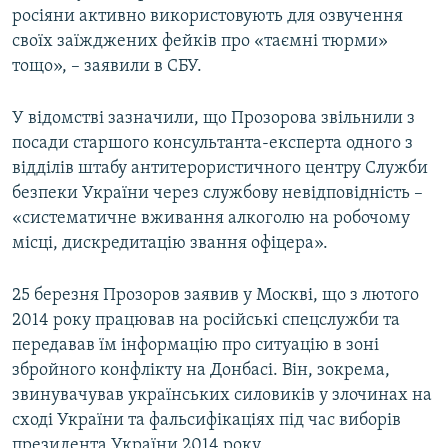
росіяни активно використовують для озвучення
Усі сайти RFE/RL
своїх заїжджених фейків про «таємні тюрми»
тощо», – заявили в СБУ.
У відомстві зазначили, що Прозорова звільнили з
посади старшого консультанта-експерта одного з
відділів штабу антитерористичного центру Служби
безпеки України через службову невідповідність –
«систематичне вживання алкоголю на робочому
місці, дискредитацію звання офіцера».
25 березня Прозоров заявив у Москві, що з лютого
2014 року працював на російські спецслужби та
передавав їм інформацію про ситуацію в зоні
збройного конфлікту на Донбасі. Він, зокрема,
звинувачував українських силовиків у злочинах на
сході України та фальсифікаціях під час виборів
президента України 2014 року.