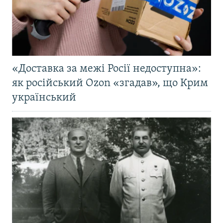
«Доставка за межі Росії недоступна»:
як російський Ozon «згадав», що Крим
український