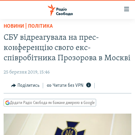
Доступність
посилання
Перейти
НОВИНИ | ПОЛІТИКА
до
РАДІО СВОБОДА – 70 РОКІВ
СБУ відреагувала на прес-
основного
ВСЕ ЗА ДОБУ
матеріалу
конференцію свого екс-
СТАТТІ
Перейти
співробітника Прозорова в Москві
до
ВІЙНА
ПОЛІТИКА
основної
25 березня 2019, 15:46
РОСІЙСЬКА «ФІЛЬТРАЦІЯ»
ЕКОНОМІКА
навігації
Перейти
Поділитись
Читати без VPN
ДОНБАС.РЕАЛІЇ
СУСПІЛЬСТВО
до
КРИМ.РЕАЛІЇ
КУЛЬТУРА
пошуку
Додати Радіо Свобода як бажане джерело в Google
ТИ ЯК?
СПОРТ
СХЕМИ
УКРАЇНА
КИТАЙ.ВИКЛИКИ
СВІТ