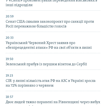
У «Скелі» прокоментували переведення військових в
інші підрозділи
20:59
Cенат США схвалив законопроєкт про санкції проти
Росії переважною більшістю голосів
20:33
Український Червоний Хрест заявив про
«безпрецедентні атаки» РФ на свої об’єкти в липні
19:50
Зеленський прибув із першим візитом до Сербії
19:23
CIR: у липні кількість атак РФ на АЗС в Україні зросла
на 72% порівняно з червнем
18:57
Двоє людей тяжко поранені на Рівненщині через вибух