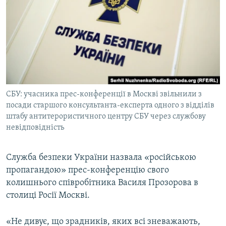
МУЛЬТИМЕДІА
ФОТО
СПЕЦПРОЄКТИ
ПОДКАСТИ
КРИМ РЕАЛІЇ
СБУ: учасника прес-конференції в Москві звільнили з
РУС
посади старшого консультанта-експерта одного з відділів
штабу антитерористичного центру СБУ через службову
УКР
невідповідність
КТАТ
Служба безпеки України назвала «російською
ДОЛУЧАЙСЯ!
пропагандою» прес-конференцію свого
колишнього співробітника Василя Прозорова в
столиці Росії Москві.
«Не дивує, що зрадників, яких всі зневажають,