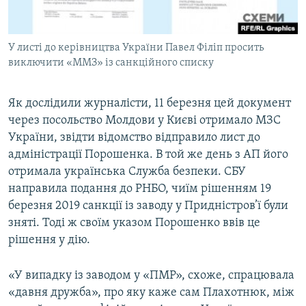
У листі до керівництва України Павел Філіп просить
виключити «ММЗ» із санкційного списку
Як дослідили журналісти, 11 березня цей документ
через посольство Молдови у Києві отримало МЗС
України, звідти відомство відправило лист до
адміністрації Порошенка. В той же день з АП його
отримала українська Служба безпеки. СБУ
направила подання до РНБО, чиїм рішенням 19
березня 2019 санкції із заводу у Придністров’ї були
зняті. Тоді ж своїм указом Порошенко ввів це
рішення у дію.
«У випадку із заводом у «ПМР», схоже, спрацювала
«давня дружба», про яку каже сам Плахотнюк, між