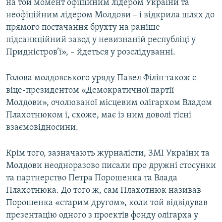
на той момент офіційним лідером України та
неофіційним лідером Молдови – і відкрила шлях до
прямого постачання брухту на раніше
підсанкційний завод у невизнаній республіці у
Придністров’ї», – йдеться у розслідуванні.
Голова молдовського уряду Павел Філіп також є
віце-президентом «Демократичної партії
Молдови», очолюваної місцевим олігархом Владом
Плахотнюком і, схоже, має із ним доволі тісні
взаємовідносини.
Крім того, зазначають журналісти, ЗМІ України та
Молдови неодноразово писали про дружні стосунки
та партнерство Петра Порошенка та Влада
Плахотнюка. До того ж, сам Плахотнюк називав
Порошенка «старим другом», коли той відвідував
презентацію одного з проектів фонду олігарха у