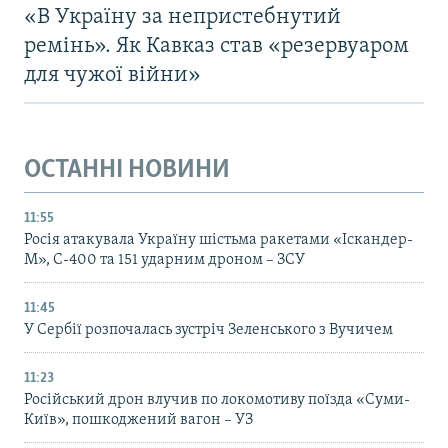
«В Україну за непристебнутий
ремінь». Як Кавказ став «резервуаром
для чужої війни»
ОСТАННІ НОВИНИ
11:55
Росія атакувала Україну шістьма ракетами «Іскандер-
М», С-400 та 151 ударним дроном – ЗСУ
11:45
У Сербії розпочалась зустріч Зеленського з Вучичем
11:23
Російський дрон влучив по локомотиву поїзда «Суми-
Київ», пошкоджений вагон – УЗ