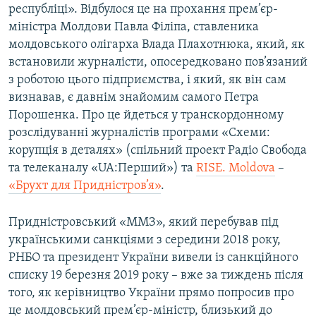
республіці». Відбулося це на прохання прем’єр-
Усі сайти RFE/RL
міністра Молдови Павла Філіпа, ставленика
молдовського олігарха Влада Плахотнюка, який, як
встановили журналісти, опосередковано пов’язаний
з роботою цього підприємства, і який, як він сам
визнавав, є давнім знайомим самого Петра
Порошенка. Про це йдеться у транскордонному
розслідуванні журналістів програми «Схеми:
корупція в деталях» (спільний проект Радіо Свобода
та телеканалу «UA:Перший») та
RISE. Moldova
–
«Брухт для Придністров’я»
.
Придністровський «ММЗ», який перебував під
українськими санкціями з середини 2018 року,
РНБО та президент України вивели із санкційного
списку 19 березня 2019 року – вже за тиждень після
того, як керівництво України прямо попросив про
це молдовський прем’єр-міністр, близький до