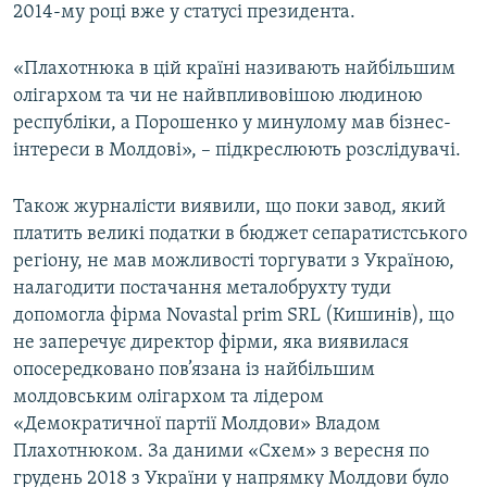
2014-му році вже у статусі президента.
«Плахотнюка в цій країні називають найбільшим
олігархом та чи не найвпливовішою людиною
республіки, а Порошенко у минулому мав бізнес-
інтереси в Молдові», – підкреслюють розслідувачі.
Також журналісти виявили, що поки завод, який
платить великі податки в бюджет сепаратистського
регіону, не мав можливості торгувати з Україною,
налагодити постачання металобрухту туди
допомогла фірма Novastal prim SRL (Кишинів), що
не заперечує директор фірми, яка виявилася
опосередковано пов’язана із найбільшим
молдовським олігархом та лідером
«Демократичної партії Молдови» Владом
Плахотнюком. За даними «Схем» з вересня по
грудень 2018 з України у напрямку Молдови було