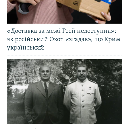
«Доставка за межі Росії недоступна»:
як російський Ozon «згадав», що Крим
український