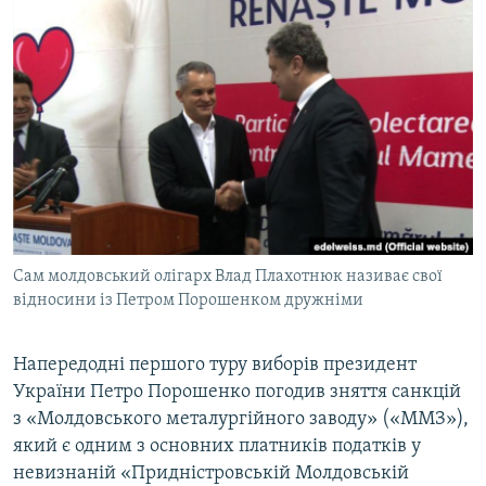
МУЛЬТИМЕДІА
ФОТО
СПЕЦПРОЄКТИ
ПОДКАСТИ
КРИМ РЕАЛІЇ
РУС
УКР
Сам молдовський олігарх Влад Плахотнюк називає свої
КТАТ
відносини із Петром Порошенком дружніми
ДОЛУЧАЙСЯ!
Напередодні першого туру виборів президент
України Петро Порошенко погодив зняття санкцій
з «Молдовського металургійного заводу» («ММЗ»),
який є одним з основних платників податків у
невизнаній «Придністровській Молдовській