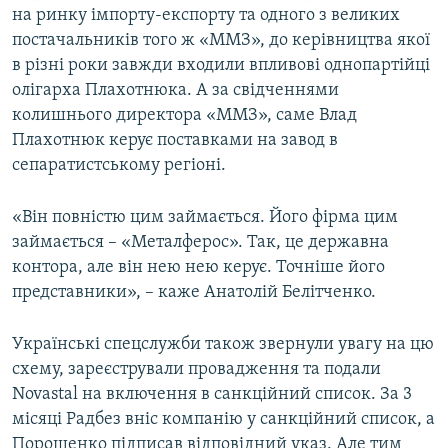
на ринку імпорту-експорту та одного з великих
постачальників того ж «ММЗ», до керівництва якої
в різні роки завжди входили впливові однопартійці
олігарха Плахотнюка. А за свідченнями
колишнього директора «ММЗ», саме Влад
Плахотнюк керує поставками на завод в
сепаратистському регіоні.
«Він повністю цим займається. Його фірма цим
займається – «Металферос». Так, це державна
контора, але він нею нею керує. Точніше його
представники», – каже Анатолій Белітченко.
Українські спецслужби також звернули увагу на цю
схему, зареєстрували провадження та подали
Novastal на включення в санкційний список. За 3
місяці Радбез вніс компанію у санкційний список, а
Порошенко підписав відповідний указ. Але тим