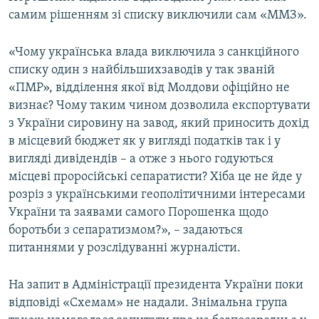
самим рішенням зі списку виключили сам «ММЗ».
«Чому українська влада виключила з санкційного
списку один з найбільшихзаводів у так званій
«ПМР», відділення якої від Молдови офіційно не
визнає? Чому таким чином дозволила експортувати
з України сировину на завод, який приносить дохід
в місцевий бюджет як у вигляді податків так і у
вигляді дивідендів – а отже з нього годуються
місцеві проросійські сепаратисти? Хіба це не йде у
розріз з українськими геополітичними інтересами
України та заявами самого Порошенка щодо
боротьби з сепаратизмом?», – задаються
питаннями у розслідуванні журналісти.
На запит в Адміністрації президента України поки
відповіді «Схемам» не надали. Знімальна група