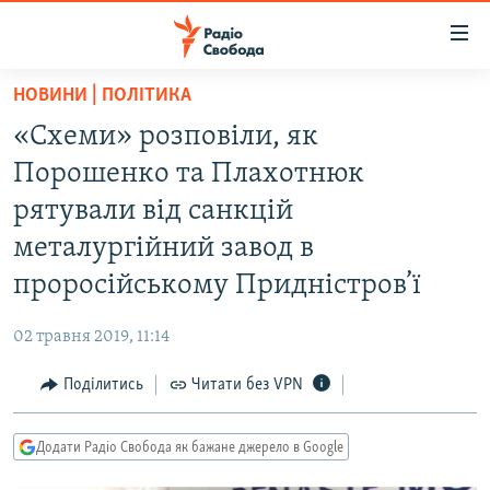
Доступність
посилання
Перейти
НОВИНИ | ПОЛІТИКА
до
РАДІО СВОБОДА – 70 РОКІВ
«Схеми» розповіли, як
основного
ВСЕ ЗА ДОБУ
матеріалу
Порошенко та Плахотнюк
СТАТТІ
Перейти
рятували від санкцій
до
ВІЙНА
ПОЛІТИКА
металургійний завод в
основної
РОСІЙСЬКА «ФІЛЬТРАЦІЯ»
ЕКОНОМІКА
навігації
проросійському Придністров’ї
Перейти
ДОНБАС.РЕАЛІЇ
СУСПІЛЬСТВО
до
02 травня 2019, 11:14
КРИМ.РЕАЛІЇ
КУЛЬТУРА
пошуку
Поділитись
Читати без VPN
ТИ ЯК?
СПОРТ
СХЕМИ
УКРАЇНА
Додати Радіо Свобода як бажане джерело в Google
КИТАЙ.ВИКЛИКИ
СВІТ