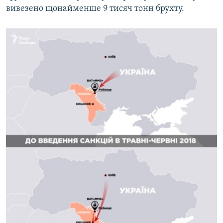
вивезено щонайменше 9 тисяч тонн брухту.