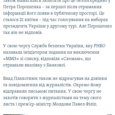
також намагалася запитати про це безпосередньо у
Петра Порошенка – за першої після отримання
інформації його появи в публічному просторі. Це
сталося 21 квітня – під час голосування на виборах
президента України у другому турі. Але Порошенко
так він не відповів.
У свою чергу Служба безпеки України, яку РНБО
називала ініціатором подання на виключення
«ММЗ» зі списку, відповіла «Схемам», що
отримали вказівку з Банкової.
Влад Плахотнюк також не відреагував на дзвінки
та повідомлення від журналістів. Окремо йому
відправили письмові питання. У свою чергу не
захотів говорити з журналістами на тему свого
листа і прем’єр-міністр Молдови Павел Філіп.