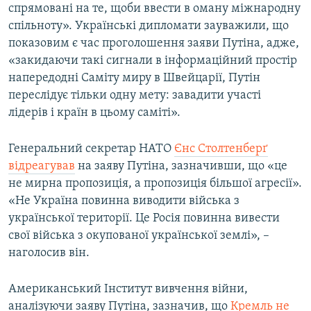
спрямовані на те, щоби ввести в оману міжнародну
спільноту». Українські дипломати зауважили, що
показовим є час проголошення заяви Путіна, адже,
«закидаючи такі сигнали в інформаційний простір
напередодні Саміту миру в Швейцарії, Путін
переслідує тільки одну мету: завадити участі
лідерів і країн в цьому саміті».
Генеральний секретар НАТО
Єнс Столтенберґ
відреагував
на заяву Путіна, зазначивши, що «це
не мирна пропозиція, а пропозиція більшої агресії».
«Не Україна повинна виводити війська з
української території. Це Росія повинна вивести
свої війська з окупованої української землі», –
наголосив він.
Американський Інститут вивчення війни,
аналізуючи заяву Путіна, зазначив, що
Кремль не