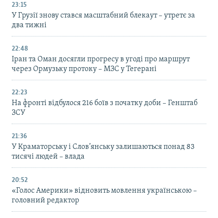
23:15
У Грузії знову стався масштабний блекаут – утретє за
два тижні
22:48
Іран та Оман досягли прогресу в угоді про маршрут
через Ормузьку протоку – МЗС у Тегерані
22:23
На фронті відбулося 216 боїв з початку доби – Генштаб
ЗСУ
21:36
У Краматорську і Слов’янську залишаються понад 83
тисячі людей – влада
20:52
«Голос Америки» відновить мовлення українською –
головний редактор