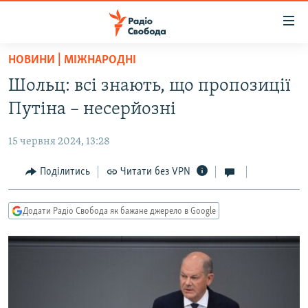
Доступність
посилання
Перейти
НОВИНИ | МІЖНАРОДНІ
до
РАДІО СВОБОДА – 70 РОКІВ
Шольц: всі знають, що пропозиції
основного
ВСЕ ЗА ДОБУ
матеріалу
Путіна – несерйозні
СТАТТІ
Перейти
до
15 червня 2024, 13:28
ВІЙНА
ПОЛІТИКА
основної
РОСІЙСЬКА «ФІЛЬТРАЦІЯ»
Поділитись
Читати без VPN
ЕКОНОМІКА
навігації
Перейти
ДОНБАС.РЕАЛІЇ
СУСПІЛЬСТВО
до
Додати Радіо Свобода як бажане джерело в Google
КРИМ.РЕАЛІЇ
КУЛЬТУРА
пошуку
ТИ ЯК?
СПОРТ
СХЕМИ
УКРАЇНА
ПРИАЗОВ’Я
СВІТ