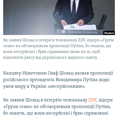
КИТАЙ.ВИКЛИКИ
МУЛЬТИМЕДІА
ФОТО
СПЕЦПРОЄКТИ
Як заявив Шольц в інтерв’ю телеканалу ZDF, лідери «Групи
ПОДКАСТИ
семи» не обговорювали пропозиції Путіна, бо знають, що
вони несерйозні і були спрямовані лише на те, щоб
КРИМ РЕАЛІЇ
відволікти увагу від українського мирного саміту
РУС
УКР
Канцлер Німеччини Олаф Шольц назвав пропозиції
російського президента Володимира Путіна щодо
КТАТ
умов миру в Україні «несерйозними».
ДОЛУЧАЙСЯ!
Як заявив Шольц в інтерв’ю телеканалу
ZDF
, лідери
«Групи семи» не обговорювали пропозиції Путіна,
бо знають, що вони несерйозні і були спрямовані