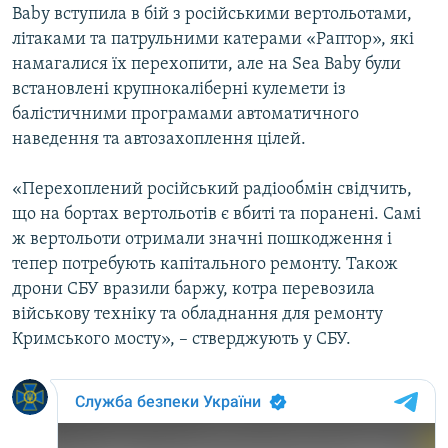
Babу вступила в бій з російськими вертольотами,
Усі сайти RFE/RL
літаками та патрульними катерами «Раптор», які
намагалися їх перехопити, але на Sea Baby були
встановлені крупнокаліберні кулемети із
балістичними програмами автоматичного
наведення та автозахоплення цілей.
«Перехоплений російський радіообмін свідчить,
що на бортах вертольотів є вбиті та поранені. Самі
ж вертольоти отримали значні пошкодження і
тепер потребують капітального ремонту. Також
дрони СБУ вразили баржу, котра перевозила
військову техніку та обладнання для ремонту
Кримського мосту», – стверджують у СБУ.