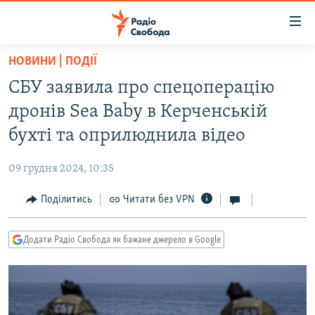
Доступність
посилання
Перейти
НОВИНИ | ПОДІЇ
до
РАДІО СВОБОДА – 70 РОКІВ
СБУ заявила про спецоперацію
основного
ВСЕ ЗА ДОБУ
матеріалу
дронів Sea Baby в Керченській
СТАТТІ
Перейти
бухті та оприлюднила відео
до
ВІЙНА
ПОЛІТИКА
основної
09 грудня 2024, 10:35
РОСІЙСЬКА «ФІЛЬТРАЦІЯ»
ЕКОНОМІКА
навігації
Перейти
Поділитись
Читати без VPN
ДОНБАС.РЕАЛІЇ
СУСПІЛЬСТВО
до
КРИМ.РЕАЛІЇ
КУЛЬТУРА
пошуку
Додати Радіо Свобода як бажане джерело в Google
ТИ ЯК?
СПОРТ
СХЕМИ
УКРАЇНА
КИТАЙ.ВИКЛИКИ
СВІТ