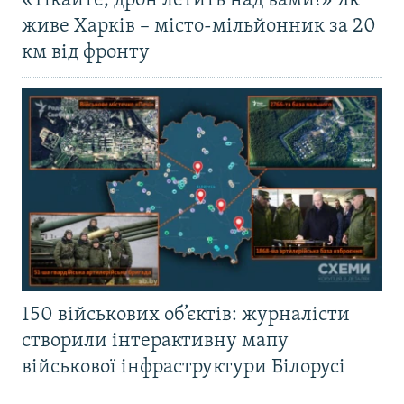
«Тікайте, дрон летить над вами!» Як
живе Харків – місто-мільйонник за 20
км від фронту
150 військових об’єктів: журналісти
створили інтерактивну мапу
військової інфраструктури Білорусі