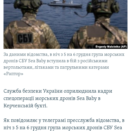
МУЛЬТИМЕДІА
ФОТО
СПЕЦПРОЄКТИ
ПОДКАСТИ
КРИМ РЕАЛІЇ
За даними відомства, в ніч з 5 на 6 грудня група морських
РУС
дронів СБУ Sea Babу вступила в бій з російськими
вертольотами, літаками та патрульними катерами
УКР
«Раптор»
КТАТ
Cлужба безпеки України оприлюднила кадри
ДОЛУЧАЙСЯ!
спецоперації морських дронів Sea Baby в
Керченській бухті.
Як повідомляє у телеграмі пресслужба відомства, в
ніч з 5 на 6 грудня група морських дронів СБУ Sea