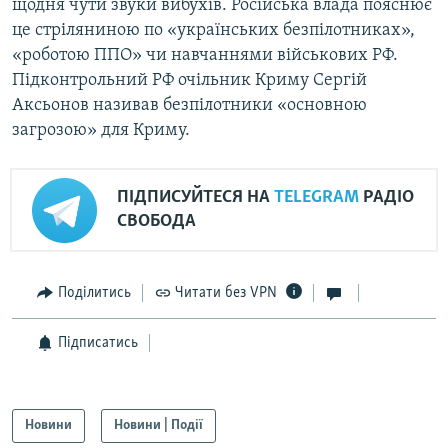
щодня чути звуки вибухів. Російська влада пояснює
це стріляниною по «українських безпілотниках»,
«роботою ППО» чи навчаннями військових РФ.
Підконтрольний РФ очільник Криму Сергій
Аксьонов називав безпілотники «основною
загрозою» для Криму.
ПІДПИСУЙТЕСЯ НА
TELEGRAM
РАДІО
СВОБОДА
Поділитись
Читати без VPN
Підписатись
Новини
Новини | Події