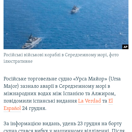
МУЛЬТИМЕДІА
ФОТО
СПЕЦПРОЄКТИ
ПОДКАСТИ
КРИМ РЕАЛІЇ
Російські військові кораблі в Середземному морі, фото
РУС
ілюстративне
УКР
Російське торговельне судно «Урса Майор» (Ursa
КТАТ
Major) зазнало аварії в Середземному морі в
міжнародних водах між Іспанією та Алжиром,
ДОЛУЧАЙСЯ!
повідомили іспанські видання
La Verdad
та
El
Español
24 грудня.
За інформацією видань, удень 23 грудня на борту
судна стався вибух у машинному відділенні. Після