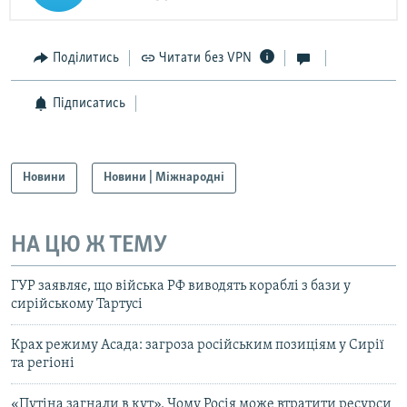
Поділитись
Читати без VPN
Підписатись
Новини
Новини | Міжнародні
НА ЦЮ Ж ТЕМУ
ГУР заявляє, що війська РФ виводять кораблі з бази у
сирійському Тартусі
Крах режиму Асада: загроза російським позиціям у Сирії
та регіоні
«Путіна загнали в кут». Чому Росія може втратити ресурси