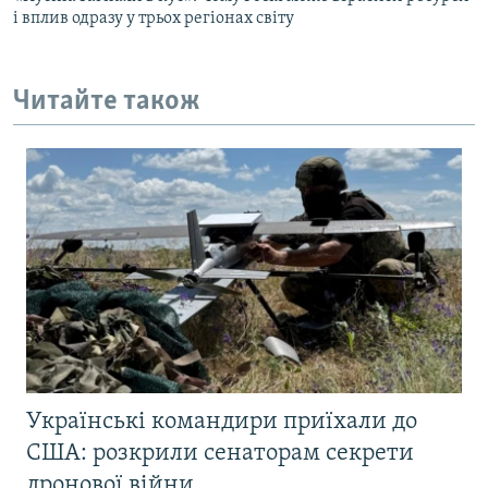
і вплив одразу у трьох регіонах світу
Читайте також
Українські командири приїхали до
США: розкрили сенаторам секрети
дронової війни