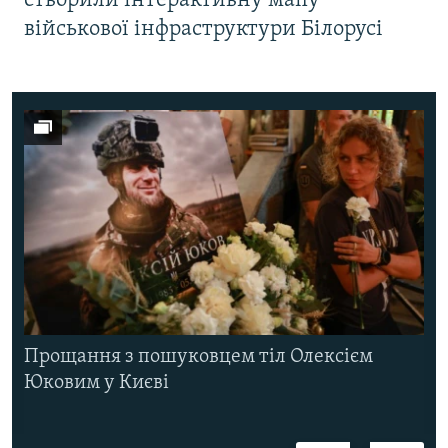
створили інтерактивну мапу
військової інфраструктури Білорусі
Прощання з пошуковцем тіл Олексієм
Юковим у Києві