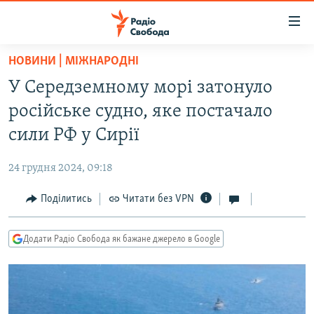
Доступність
посилання
Перейти
НОВИНИ | МІЖНАРОДНІ
до
РАДІО СВОБОДА – 70 РОКІВ
У Середземному морі затонуло
основного
ВСЕ ЗА ДОБУ
матеріалу
російське судно, яке постачало
СТАТТІ
Перейти
сили РФ у Сирії
до
ВІЙНА
ПОЛІТИКА
основної
24 грудня 2024, 09:18
РОСІЙСЬКА «ФІЛЬТРАЦІЯ»
ЕКОНОМІКА
навігації
Перейти
Поділитись
Читати без VPN
ДОНБАС.РЕАЛІЇ
СУСПІЛЬСТВО
до
КРИМ.РЕАЛІЇ
КУЛЬТУРА
пошуку
Додати Радіо Свобода як бажане джерело в Google
ТИ ЯК?
СПОРТ
СХЕМИ
УКРАЇНА
КИТАЙ.ВИКЛИКИ
СВІТ