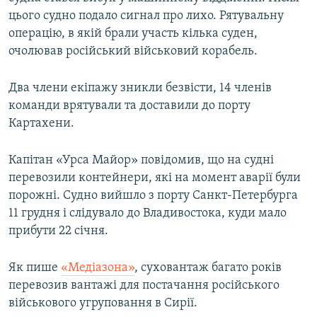
Усі сайти RFE/RL
цього судно подало сигнал про лихо. Рятувальну
операцію, в якій брали участь кілька суден,
очолював російський військовий корабель.
Два члени екіпажу зникли безвісти, 14 членів
команди врятували та доставили до порту
Картахени.
Капітан «Урса Майор» повідомив, що на судні
перевозили контейнери, які на момент аварії були
порожні. Судно вийшло з порту Санкт-Петербурга
11 грудня і слідувало до Владивостока, куди мало
прибути 22 січня.
Як пише
«Медіазона»
, суховантаж багато років
перевозив вантажі для постачання російського
військового угруповання в Сирії.