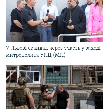
У Львові скандал через участь у заході
митрополита УПЦ (МП)