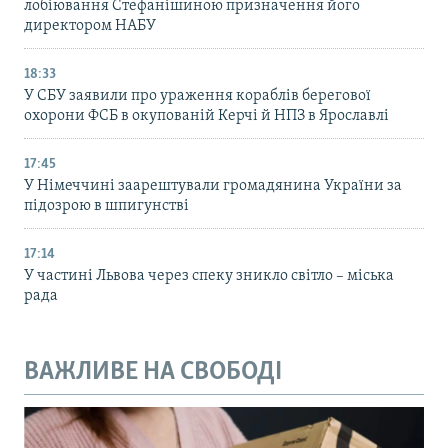
лобіювання Стефанішиною призначення його
директором НАБУ
18:33
У СБУ заявили про ураження кораблів берегової
охорони ФСБ в окупованій Керчі й НПЗ в Ярославлі
17:45
У Німеччині заарештували громадянина України за
підозрою в шпигунстві
17:14
У частині Львова через спеку зникло світло – міська
рада
ВАЖЛИВЕ НА СВОБОДІ