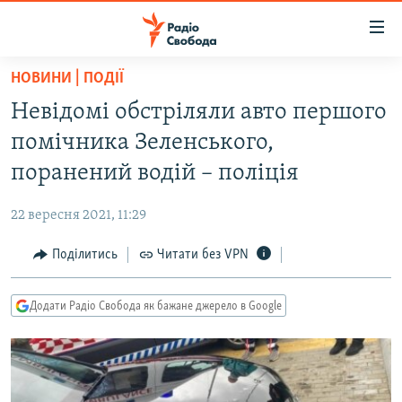
Доступність
посилання
Перейти
НОВИНИ | ПОДІЇ
до
РАДІО СВОБОДА – 70 РОКІВ
Невідомі обстріляли авто першого
основного
ВСЕ ЗА ДОБУ
матеріалу
помічника Зеленського,
СТАТТІ
Перейти
поранений водій – поліція
до
ВІЙНА
ПОЛІТИКА
основної
22 вересня 2021, 11:29
РОСІЙСЬКА «ФІЛЬТРАЦІЯ»
ЕКОНОМІКА
навігації
Перейти
Поділитись
Читати без VPN
ДОНБАС.РЕАЛІЇ
СУСПІЛЬСТВО
до
КРИМ.РЕАЛІЇ
КУЛЬТУРА
пошуку
Додати Радіо Свобода як бажане джерело в Google
ТИ ЯК?
СПОРТ
СХЕМИ
УКРАЇНА
КИТАЙ.ВИКЛИКИ
СВІТ