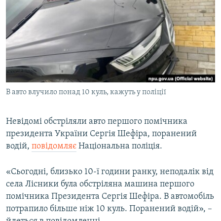
МУЛЬТИМЕДІА
ФОТО
СПЕЦПРОЄКТИ
ПОДКАСТИ
КРИМ РЕАЛІЇ
В авто влучило понад 10 куль, кажуть у поліції
РУС
УКР
Невідомі обстріляли авто першого помічника
президента України Сергія Шефіра, поранений
КТАТ
водій,
повідомляє
Національна поліція.
ДОЛУЧАЙСЯ!
«Сьогодні, близько 10-ї години ранку, неподалік від
села Лісники була обстріляна машина першого
помічника Президента Сергія Шефіра. В автомобіль
потрапило більше ніж 10 куль. Поранений водій», –