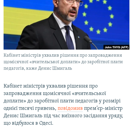
МУЛЬТИМЕДІА
ФОТО
СПЕЦПРОЄКТИ
ПОДКАСТИ
КРИМ РЕАЛІЇ
Кабінет міністрів ухвалив рішення про запровадження
РУС
щомісячної «вчительської доплати» до заробітної плати
педагогів, каже Денис Шмигаль
УКР
КТАТ
Кабінет міністрів ухвалив рішення про
запровадження щомісячної «вчительської
ДОЛУЧАЙСЯ!
доплати» до заробітної плати педагогів у розмірі
однієї тисячі гривень,
повідомив
прем’єр-міністр
Денис Шмигаль під час виїзного засідання уряду,
що відбулося в Одесі.