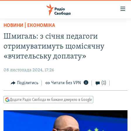
Доступність
посилання
Перейти
НОВИНИ | ЕКОНОМІКА
до
РАДІО СВОБОДА – 70 РОКІВ
Шмигаль: з січня педагоги
основного
ВСЕ ЗА ДОБУ
матеріалу
отримуватимуть щомісячну
СТАТТІ
Перейти
«вчительську доплату»
до
ВІЙНА
ПОЛІТИКА
основної
08 листопада 2024, 17:26
РОСІЙСЬКА «ФІЛЬТРАЦІЯ»
ЕКОНОМІКА
навігації
Перейти
Поділитись
Читати без VPN
(1)
ДОНБАС.РЕАЛІЇ
СУСПІЛЬСТВО
до
КРИМ.РЕАЛІЇ
КУЛЬТУРА
пошуку
Додати Радіо Свобода як бажане джерело в Google
ТИ ЯК?
СПОРТ
СХЕМИ
УКРАЇНА
КИТАЙ.ВИКЛИКИ
СВІТ