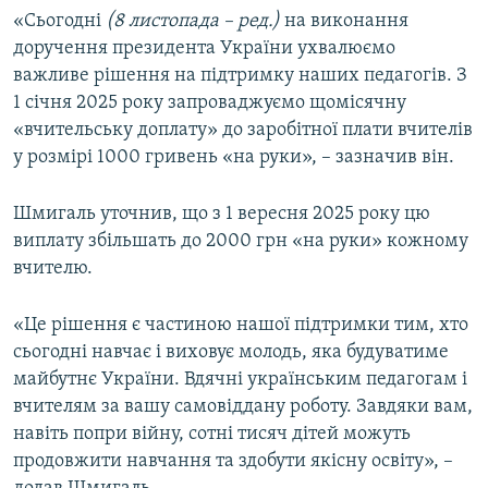
«Сьогодні
(8 листопада – ред.)
на виконання
Усі сайти RFE/RL
доручення президента України ухвалюємо
важливе рішення на підтримку наших педагогів. З
1 січня 2025 року запроваджуємо щомісячну
«вчительську доплату» до заробітної плати вчителів
у розмірі 1000 гривень «на руки», – зазначив він.
Шмигаль уточнив, що з 1 вересня 2025 року цю
виплату збільшать до 2000 грн «на руки» кожному
вчителю.
«Це рішення є частиною нашої підтримки тим, хто
сьогодні навчає і виховує молодь, яка будуватиме
майбутнє України. Вдячні українським педагогам і
вчителям за вашу самовіддану роботу. Завдяки вам,
навіть попри війну, сотні тисяч дітей можуть
продовжити навчання та здобути якісну освіту», –