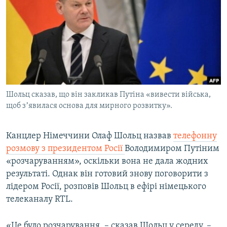
МУЛЬТИМЕДІА
ФОТО
СПЕЦПРОЄКТИ
ПОДКАСТИ
КРИМ РЕАЛІЇ
Шольц сказав, що він закликав Путіна «вивести війська,
РУС
щоб зʼявилася основа для мирного розвитку».
УКР
Канцлер Німеччини Олаф Шольц назвав
телефонну
КТАТ
розмову з президентом Росії
Володимиром Путіним
«розчаруванням», оскільки вона не дала жодних
ДОЛУЧАЙСЯ!
результаті. Однак він готовий знову поговорити з
лідером Росії, розповів Шольц в ефірі німецького
телеканалу RTL.
«Це було розчарування, – сказав Шольц у середу, –