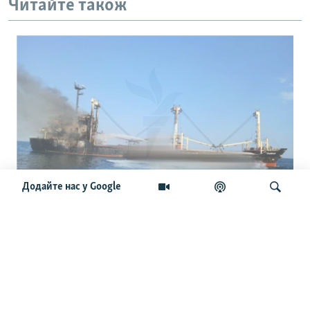
Читайте також
Додайте нас у Google
Міжнародні судна відмовляються йти
в порти України: що буде з новим
врожаєм і світовими цінами
Шукати