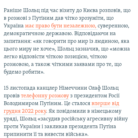
Раніше Шольц під час візиту до Києва розповів, що
в розмові з Путіним дав чітко зрозуміти, що
Україна
має право бути незалежною,
суверенною,
демократичною державою. Відповідаючи на
запитання: «як говорити про мир із людиною, яка
цього миру не хоче», Шольц зазначив, що «можна
легко відповісти чіткою позицією, чіткою
розмовою, а також чіткими заявами про те, що
будемо робити».
15 листопада канцлер Німеччини Олаф Шольц
провів
телефонну розмову
з президентом Росії
Володимиром Путіним. Це сталося
вперше від
грудня 2022 року
. Як повідомили в німецькому
уряді, Шольц «засудив російську агресивну війну
проти України і закликав президента Путіна
припинити її та вивести війська».