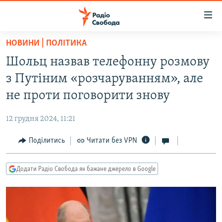
Доступність
посилання
Перейти
НОВИНИ | ПОЛІТИКА
до
РАДІО СВОБОДА – 70 РОКІВ
Шольц назвав телефонну розмову
основного
ВСЕ ЗА ДОБУ
матеріалу
з Путіним «розчаруванням», але
СТАТТІ
Перейти
не проти поговорити знову
до
ВІЙНА
ПОЛІТИКА
основної
12 грудня 2024, 11:21
РОСІЙСЬКА «ФІЛЬТРАЦІЯ»
ЕКОНОМІКА
навігації
Перейти
Поділитись
Читати без VPN
ДОНБАС.РЕАЛІЇ
СУСПІЛЬСТВО
до
КРИМ.РЕАЛІЇ
КУЛЬТУРА
пошуку
Додати Радіо Свобода як бажане джерело в Google
ТИ ЯК?
СПОРТ
СХЕМИ
УКРАЇНА
КИТАЙ.ВИКЛИКИ
СВІТ