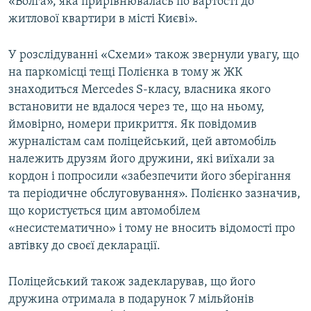
«Волга», яка прирівнювалась по вартості до
житлової квартири в місті Києві».
У розслідуванні «Схеми» також звернули увагу, що
на паркомісці тещі Полієнка в тому ж ЖК
знаходиться Mercedes S-класу, власника якого
встановити не вдалося через те, що на ньому,
ймовірно, номери прикриття. Як повідомив
журналістам сам поліцейський, цей автомобіль
належить друзям його дружини, які виїхали за
кордон і попросили «забезпечити його зберігання
та періодичне обслуговування». Полієнко зазначив,
що користується цим автомобілем
«несистематично» і тому не вносить відомості про
автівку до своєї декларації.
Поліцейський також задекларував, що його
дружина отримала в подарунок 7 мільйонів