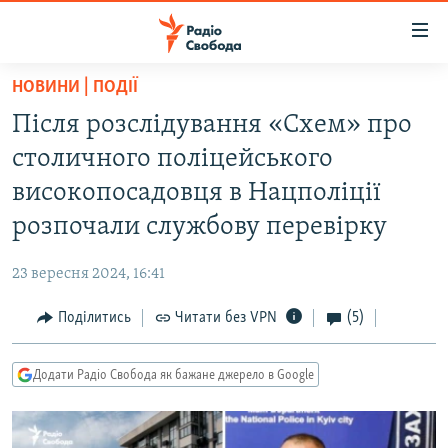
Доступність
посилання
Перейти
НОВИНИ | ПОДІЇ
до
РАДІО СВОБОДА – 70 РОКІВ
Після розслідування «Схем» про
основного
ВСЕ ЗА ДОБУ
матеріалу
столичного поліцейського
СТАТТІ
Перейти
високопосадовця в Нацполіції
до
ВІЙНА
ПОЛІТИКА
розпочали службову перевірку
основної
РОСІЙСЬКА «ФІЛЬТРАЦІЯ»
ЕКОНОМІКА
навігації
23 вересня 2024, 16:41
Перейти
ДОНБАС.РЕАЛІЇ
СУСПІЛЬСТВО
до
Поділитись
Читати без VPN
(5)
КРИМ.РЕАЛІЇ
КУЛЬТУРА
пошуку
ТИ ЯК?
СПОРТ
Додати Радіо Свобода як бажане джерело в Google
СХЕМИ
УКРАЇНА
КИТАЙ.ВИКЛИКИ
СВІТ