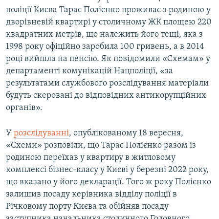
Усі сайти RFE/RL
поліції Києва Тарас Полієнко проживає з родиною у
дворівневій квартирі у столичному ЖК площею 220
квадратних метрів, що належить його тещі, яка з
1998 року офіційно заробила 100 гривень, а в 2014
році вийшла на пенсію. Як повідомили «Схемам» у
департаменті комунікацій Нацполіції, «за
результатами службового розслідування матеріали
будуть скеровані до відповідних антикорупційних
органів».
У
розслідуванні
, опублікованому 18 вересня,
«Схеми» розповіли, що Тарас Полієнко разом із
родиною переїхав у квартиру в житловому
комплексі бізнес-класу у Києві у березні 2022 року,
що вказано у його декларації. Того ж року Полієнко
залишив посаду керівника відділу поліції в
Річковому порту Києва та обійняв посаду
заступника начальника столичного Головного