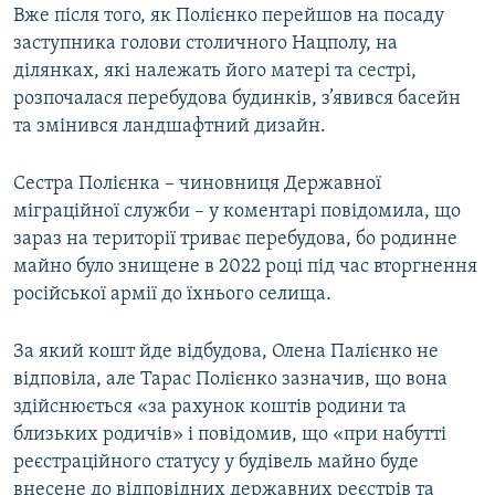
Вже після того, як Полієнко перейшов на посаду
заступника голови столичного Нацполу, на
ділянках, які належать його матері та сестрі,
розпочалася перебудова будинків, з’явився басейн
та змінився ландшафтний дизайн.
Сестра Полієнка – чиновниця Державної
міграційної служби – у коментарі повідомила, що
зараз на території триває перебудова, бо родинне
майно було знищене в 2022 році під час вторгнення
російської армії до їхнього селища.
За який кошт йде відбудова, Олена Палієнко не
відповіла, але Тарас Полієнко зазначив, що вона
здійснюється «за рахунок коштів родини та
близьких родичів» і повідомив, що «при набутті
реєстраційного статусу у будівель майно буде
внесене до відповідних державних реєстрів та