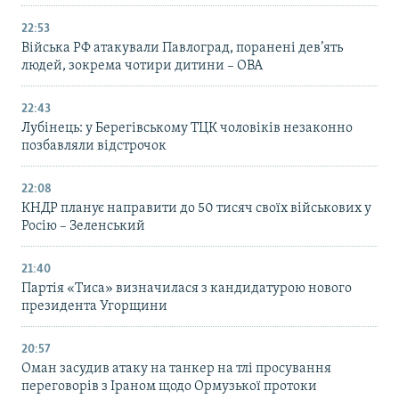
22:53
Війська РФ атакували Павлоград, поранені дев’ять
людей, зокрема чотири дитини – ОВА
22:43
Лубінець: у Берегівському ТЦК чоловіків незаконно
позбавляли відстрочок
22:08
КНДР планує направити до 50 тисяч своїх військових у
Росію – Зеленський
21:40
Партія «Тиса» визначилася з кандидатурою нового
президента Угорщини
20:57
Оман засудив атаку на танкер на тлі просування
переговорів з Іраном щодо Ормузької протоки