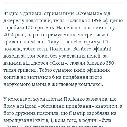
Згідно з даними, отриманими «Схемами» від
джерел у податковій, теща Полієнка з 1998 офіційно
заробила 100 гривень. На пенсію вона вийшла у
2014 році, наразі отримує менш як три тисячі
гривень на місяць. Таку ж пенсію отримує і її
чоловік, тобто тесть Полієнка. Всі його офіційні
доходи за три роки, без урахування пенсії, за
даними від джерел «Схем», склали близько 350
тисяч гривень. Тобто сумарно їхніх офіційних
коштів не вистачило б на придбання цього
нерухомого майна в житловому комплексі.
У коментарі журналістам Полієнко зазначив, що
йому невідомі «обставини придбання» квартири, а
його дружина пояснила, що її матір заробляла на
вирощуванні квітів, і, крім того, в родині «була