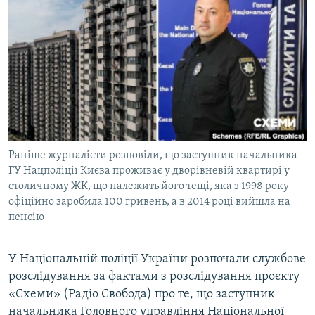
МУЛЬТИМЕДІА
ФОТО
СПЕЦПРОЄКТИ
ПОДКАСТИ
КРИМ РЕАЛІЇ
РУС
Раніше журналісти розповіли, що заступник начальника
УКР
ГУ Нацполіції Києва проживає у дворівневій квартирі у
столичному ЖК, що належить його тещі, яка з 1998 року
КТАТ
офіційно заробила 100 гривень, а в 2014 році вийшла на
пенсію
ДОЛУЧАЙСЯ!
У Національній поліції України розпочали службове
розслідування за фактами з розслідування проєкту
«Схеми» (Радіо Свобода) про те, що заступник
начальника Головного управління Національної