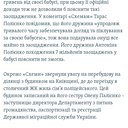
гривень від своєї бабусі, при цьому її офіційні
доходи теж не дозволили б пояснити такі
заощадження. У коментарі «Схемам» Тарас
Полієнко повідомив, що його дружина «упродовж
тривалого часу забезпечувала догляд та піклування
за своєю бабусею», тож вона подарувала онуці все
майно та заощадження. Його дружина Антоніна
Полієнко походження 7 мільйонів заощаджень у
бабусі пояснити не змогла.
Окремо «Схеми» звернули увагу на перебудову на
ділянці з будинком на Київщині, де до переїзду в
столичний ЖК жила сім’я поліцейського. Цей
будинок записаний на його сестру Олену Палієнко –
заступницю директора Департаменту з питань
громадянства, паспортизації та реєстрації
Державної міграційної служби України.