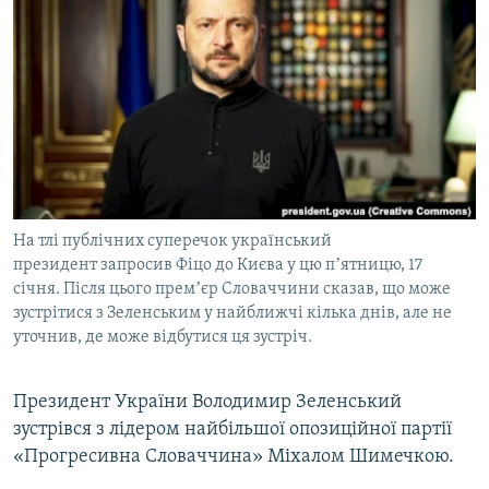
МУЛЬТИМЕДІА
ФОТО
СПЕЦПРОЄКТИ
ПОДКАСТИ
КРИМ РЕАЛІЇ
РУС
На тлі публічних суперечок український
УКР
президент запросив Фіцо до Києва у цю пʼятницю, 17
січня. Після цього премʼєр Словаччини сказав, що може
КТАТ
зустрітися з Зеленським у найближчі кілька днів, але не
уточнив, де може відбутися ця зустріч.
ДОЛУЧАЙСЯ!
Президент України Володимир Зеленський
зустрівся з лідером найбільшої опозиційної партії
«Прогресивна Словаччина» Міхалом Шимечкою.