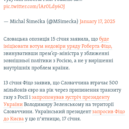
pic.twitter.com/lAr0Ldy6OJ
— Michal Šimečka (@MSimecka)
January 17, 2025
Словацька опозиція 15 січня заявила, що
буде
ініціювати вотум недовіри уряду Роберта Фіцо,
звинувативши прем’єр-міністра у зближенні
зовнішньої політики з Росією, а не у вирішенні
внутрішніх проблем країни.
13 січня Фіцо заявив, що Словаччина втрачає 500
мільйонів євро на рік через припинення транзиту
газу з Росії і
запропонував зустріч президенту
України
Володимиру Зеленському на території
Словаччини. Український президент
запросив Фіцо
до Києва
у цю пʼятницю, 17 січня.