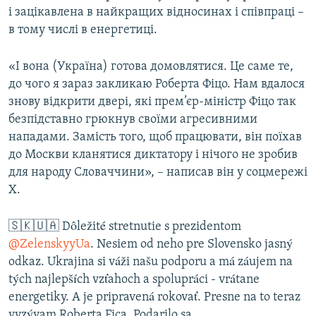
і зацікавлена в найкращих відносинах і співпраці –
в тому числі в енергетиці.
«І вона (Україна) готова домовлятися. Це саме те,
до чого я зараз закликаю Роберта Фіцо. Нам вдалося
знову відкрити двері, які прем’єр-міністр Фіцо так
безпідставно грюкнув своїми агресивними
нападами. Замість того, щоб працювати, він поїхав
до Москви кланятися диктатору і нічого не зробив
для народу Словаччини», – написав він у соцмережі
Х.
🇸🇰🇺🇦 Dôležité stretnutie s prezidentom
@ZelenskyyUa
. Nesiem od neho pre Slovensko jasný
odkaz. Ukrajina si váži našu podporu a má záujem na
tých najlepších vzťahoch a spolupráci - vrátane
energetiky. A je pripravená rokovať. Presne na to teraz
vyzývam Roberta Fica. Podarilo sa…