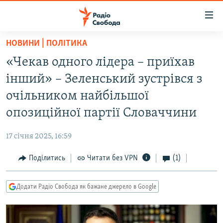
Доступність
посилання
Перейти
НОВИНИ | ПОЛІТИКА
до
РАДІО СВОБОДА – 70 РОКІВ
«Чекав одного лідера – приїхав
основного
ВСЕ ЗА ДОБУ
матеріалу
інший» – Зеленський зустрівся з
СТАТТІ
Перейти
очільником найбільшої
до
ВІЙНА
ПОЛІТИКА
опозиційної партії Словаччини
основної
РОСІЙСЬКА «ФІЛЬТРАЦІЯ»
ЕКОНОМІКА
навігації
17 січня 2025, 16:59
Перейти
ДОНБАС.РЕАЛІЇ
СУСПІЛЬСТВО
до
Поділитись
Читати без VPN
(1)
КРИМ.РЕАЛІЇ
КУЛЬТУРА
пошуку
ТИ ЯК?
СПОРТ
Додати Радіо Свобода як бажане джерело в Google
СХЕМИ
УКРАЇНА
КИТАЙ.ВИКЛИКИ
СВІТ