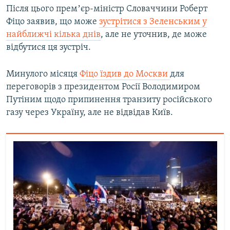
Після цього премʼєр-міністр Словаччини Роберт
Фіцо заявив, що може
зустрітися з Зеленським у
найближчі кілька днів
, але не уточнив, де може
відбутися ця зустріч.
Минулого місяця
Фіцо їздив до Москви
для
переговорів з президентом Росії Володимиром
Путіним щодо припинення транзиту російського
газу через Україну, але не відвідав Київ.