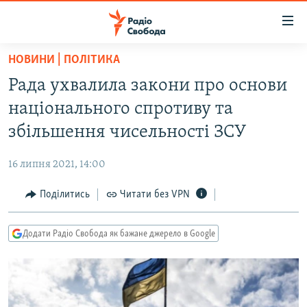
Доступність
посилання
Перейти
НОВИНИ | ПОЛІТИКА
до
РАДІО СВОБОДА – 70 РОКІВ
Рада ухвалила закони про основи
основного
ВСЕ ЗА ДОБУ
матеріалу
національного спротиву та
СТАТТІ
Перейти
збільшення чисельності ЗСУ
до
ВІЙНА
ПОЛІТИКА
основної
16 липня 2021, 14:00
РОСІЙСЬКА «ФІЛЬТРАЦІЯ»
ЕКОНОМІКА
навігації
Перейти
Поділитись
Читати без VPN
ДОНБАС.РЕАЛІЇ
СУСПІЛЬСТВО
до
КРИМ.РЕАЛІЇ
КУЛЬТУРА
пошуку
Додати Радіо Свобода як бажане джерело в Google
ТИ ЯК?
СПОРТ
СХЕМИ
УКРАЇНА
КИТАЙ.ВИКЛИКИ
СВІТ