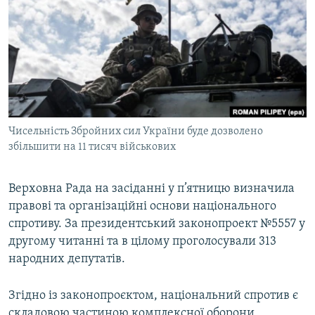
МУЛЬТИМЕДІА
ФОТО
СПЕЦПРОЄКТИ
ПОДКАСТИ
КРИМ РЕАЛІЇ
Чисельність Збройних сил України буде дозволено
РУС
збільшити на 11 тисяч військових
УКР
Верховна Рада на засіданні у п’ятницю визначила
КТАТ
правові та організаційні основи національного
спротиву. За президентський законопроект №5557 у
ДОЛУЧАЙСЯ!
другому читанні та в цілому проголосували 313
народних депутатів.
Згідно із законопроєктом, національний спротив є
складовою частиною комплексної оборони