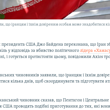
, що іранцям і їхнім довіреним особам може знадобитися кіл
я президента США Джо Байдена переконана, що Іран з
аїль у відповідь за вбивство політичного
лідера «Хамасу
ні, і готується протистояти цьому, повідомили Axios тр
нських чиновників заявили, що іранцям і їхнім довір
ися кілька днів, щоб скоординувати та підготувати ат
анський чиновник сказав, що Пентагон і Центральне
 США проводять подібні приготування до тих, які вон