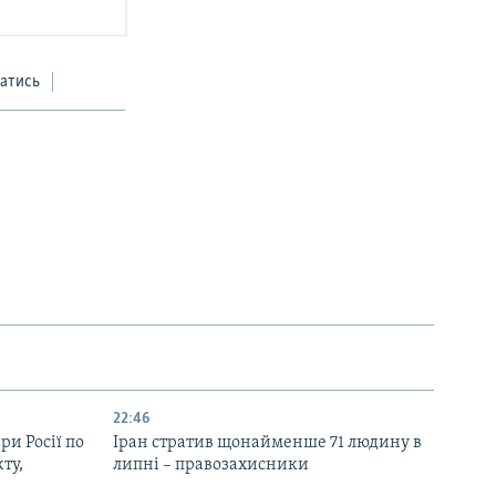
атись
22:46
ри Росії по
Іран стратив щонайменше 71 людину в
ту,
липні – правозахисники