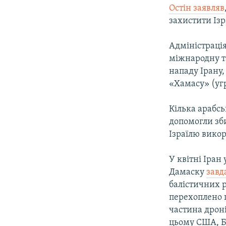
Остін заявляв
захистити Ізр
Адміністрація
міжнародну та
нападу Ірану,
«Хамасу» (уг
Кілька арабсь
допомогли зби
Ізраїлю викор
У квітні Іран
Дамаску
завд
балістичних р
перехоплено 
частина дроні
цьому США, Бр