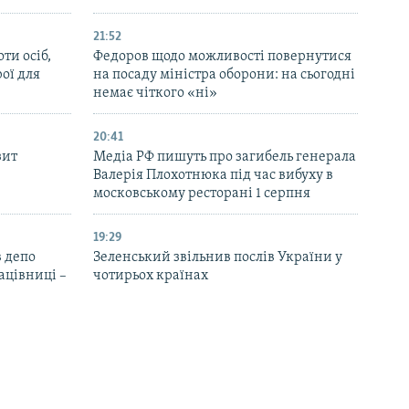
21:52
ти осіб,
Федоров щодо можливості повернутися
рої для
на посаду міністра оборони: на сьогодні
немає чіткого «ні»
20:41
зит
Медіа РФ пишуть про загибель генерала
Валерія Плохотнюка під час вибуху в
московському ресторані 1 серпня
19:29
 депо
Зеленський звільнив послів України у
ацівниці –
чотирьох країнах