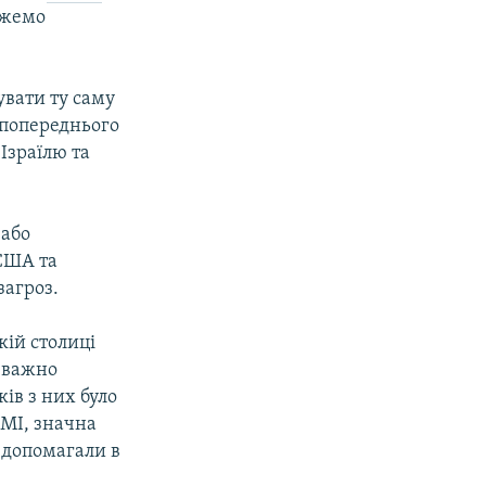
ожемо
увати ту саму
 попереднього
 Ізраїлю та
 або
 США та
загроз.
кій столиці
реважно
ків з них було
МІ, значна
і допомагали в