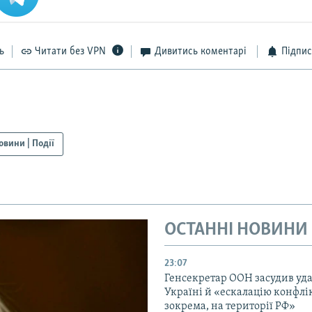
ь
Читати без VPN
Дивитись коментарі
Підпис
овини | Події
ОСТАННІ НОВИНИ
23:07
Генсекретар ООН засудив уда
Україні й «ескалацію конфлік
зокрема, на території РФ»