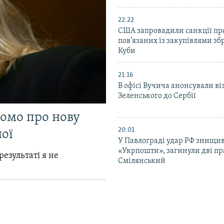
22:22
США запровадили санкції про
пов’язаних із закупівлями зб
Куби
21:16
В офісі Вучича анонсували ві
Зеленського до Сербії
домо про нову
20:01
ої
У Павлограді удар РФ знищив
«Укрпошти», загинули дві пр
результаті я не
Смілянський