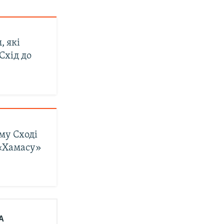
, які
Схід до
му Сході
 «Хамасу»
А