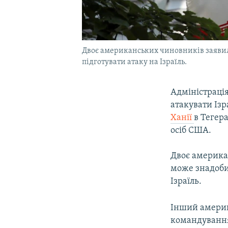
Двоє американських чиновників заявили
підготувати атаку на Ізраїль.
Адміністраці
атакувати Ізр
Ханії
в Тегера
осіб США.
Двоє америка
може знадобит
Ізраїль.
Інший америк
командування