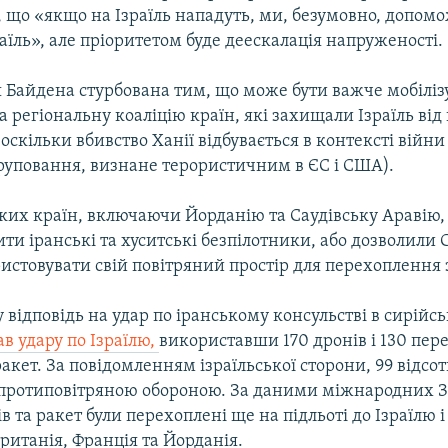
, що «якщо на Ізраїль нападуть, ми, безумовно, допом
аїль», але пріоритетом буде деескалація напруженості.
 Байдена стурбована тим, що може бути важче мобіліз
 регіональну коаліцію країн, які захищали Ізраїль від
 оскільки вбивство Ханії відбувається в контексті війни
руповання, визнане терористичним в ЄС і США).
ких країн, включаючи Йорданію та Саудівську Аравію,
ти іранські та хуситські безпілотники, або дозволили
истовувати свій повітряний простір для перехоплення 
 у відповідь на удар по іранському консульстві в сирійсь
ав удару по Ізраїлю,
використавши 170 дронів і 130 пе
акет. За повідомленням ізраїльської сторони, 99 відсот
протиповітряною обороною. За даними міжнародних З
в та ракет були перехоплені ще на підльоті до Ізраїлю 
итанія, Франція та Йорданія.