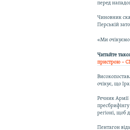
перед нападом
Чиновник ска
Перській зато
«Ми очікуємо 
Читайте тако
пристрою – 
Високопоставл
очікує, що Ір
Речник Армії 
пресбрифінгу 
регіоні, щоб 
Пентагон від