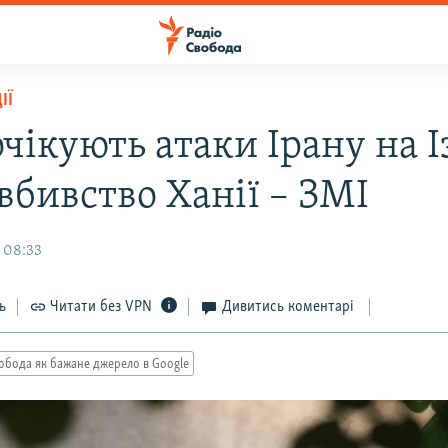
ІЇ
чікують атаки Ірану на І
вбивство Ханії – ЗМІ
 08:33
ь
Читати без VPN
Дивитись коментарі
обода як бажане джерело в Google