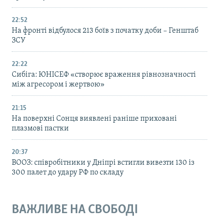
22:52
На фронті відбулося 213 боїв з початку доби – Генштаб
ЗСУ
22:22
Сибіга: ЮНІСЕФ «створює враження рівнозначності
між агресором і жертвою»
21:15
На поверхні Сонця виявлені раніше приховані
плазмові пастки
20:37
ВООЗ: співробітники у Дніпрі встигли вивезти 130 із
300 палет до удару РФ по складу
ВАЖЛИВЕ НА СВОБОДІ