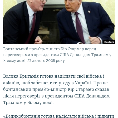
МУЛЬТИМЕДІА
ФОТО
СПЕЦПРОЄКТИ
ПОДКАСТИ
КРИМ РЕАЛІЇ
Британський прем’єр-міністр Кір Стармер перед
РУС
переговорами з президентом CША Дональдом Трампом у
Білому домі, 27 лютого 2025 року
УКР
КТАТ
Велика Британія готова надіслати свої війська і
авіацію, щоб забезпечити угоду в Україні. Про це
ДОЛУЧАЙСЯ!
британський прем’єр-міністр Кір Стармер сказав
після переговорів з президентом CША Дональдом
Трампом у Білому домі.
«Великобританія готова надіслати війська і підняти