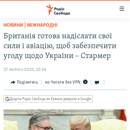
Доступність
посилання
Перейти
НОВИНИ | МІЖНАРОДНІ
до
РАДІО СВОБОДА – 70 РОКІВ
Британія готова надіслати свої
основного
ВСЕ ЗА ДОБУ
матеріалу
сили і авіацію, щоб забезпечити
СТАТТІ
Перейти
угоду щодо України – Стармер
до
ВІЙНА
ПОЛІТИКА
основної
27 лютого 2025, 22:54
РОСІЙСЬКА «ФІЛЬТРАЦІЯ»
ЕКОНОМІКА
навігації
Перейти
Поділитись
Читати без VPN
ДОНБАС.РЕАЛІЇ
СУСПІЛЬСТВО
до
КРИМ.РЕАЛІЇ
КУЛЬТУРА
пошуку
Додати Радіо Свобода як бажане джерело в Google
ТИ ЯК?
СПОРТ
СХЕМИ
УКРАЇНА
КИТАЙ.ВИКЛИКИ
СВІТ