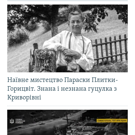
Наївне мистецтво Параски Плитки-
Горицвіт. Знана і незнана гуцулка з
Криворівні