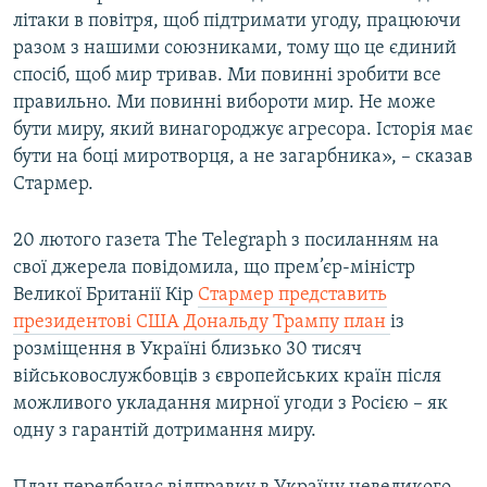
літаки в повітря, щоб підтримати угоду, працюючи
Усі сайти RFE/RL
разом з нашими союзниками, тому що це єдиний
спосіб, щоб мир тривав. Ми повинні зробити все
правильно. Ми повинні вибороти мир. Не може
бути миру, який винагороджує агресора. Історія має
бути на боці миротворця, а не загарбника», – сказав
Стармер.
20 лютого газета The Telegraph з посиланням на
свої джерела повідомила, що прем’єр-міністр
Великої Британії Кір
Стармер представить
президентові США Дональду Трампу план
із
розміщення в Україні близько 30 тисяч
військовослужбовців з європейських країн після
можливого укладання мирної угоди з Росією – як
одну з гарантій дотримання миру.