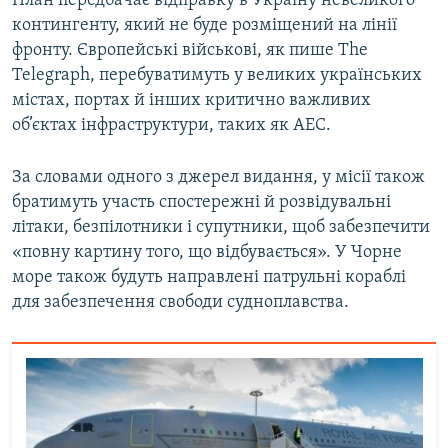
План передбачає відправку в Україну невеликого
контингенту, який не буде розміщений на лінії
фронту. Європейські військові, як пише The
Telegraph, перебуватимуть у великих українських
містах, портах й інших критично важливих
об’єктах інфраструктури, таких як АЕС.
За словами одного з джерел видання, у місії також
братимуть участь спостережні й розвідувальні
літаки, безпілотники і супутники, щоб забезпечити
«повну картину того, що відбувається». У Чорне
море також будуть направлені патрульні кораблі
для забезпечення свободи судноплавства.