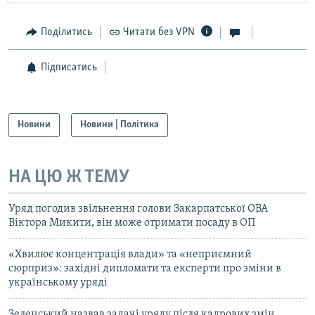
Поділитись
Читати без VPN
Підписатись
Новини
Новини | Політика
НА ЦЮ Ж ТЕМУ
Уряд погодив звільнення голови Закарпатської ОВА
Віктора Микити, він може отримати посаду в ОП
«Хвилює концентрація влади» та «неприємний
сюрприз»: західні дипломати та експерти про зміни в
українському уряді
Зеленський назвав задачі уряду після кадрових змін