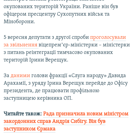
Усі сайти RFE/RL
окупованих територій України. Раніше він був
офіцером пресцентру Сухопутних військ та
Міноборони.
5 вересня депутати з другої спроби
проголосували
за звільнення
віцепремʼєр-міністерки – міністерки
з питань реінтеграції тимчасово окупованих
територій Ірини Верещук.
За
даними
голови фракції «Слуга народу» Давида
Арахамії, з уряду Ірина Верещук перейде до Офісу
президента, де працювати профільною
заступницею керівника ОП.
Читайте також:
Рада призначила новим міністром
закордонних справ Андрія Сибігу. Він був
заступником Єрмака