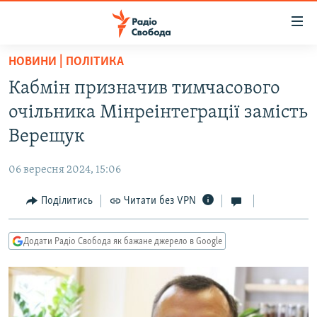
Доступність
посилання
Перейти
НОВИНИ | ПОЛІТИКА
до
РАДІО СВОБОДА – 70 РОКІВ
Кабмін призначив тимчасового
основного
ВСЕ ЗА ДОБУ
матеріалу
очільника Мінреінтеграції замість
СТАТТІ
Перейти
Верещук
до
ВІЙНА
ПОЛІТИКА
основної
06 вересня 2024, 15:06
РОСІЙСЬКА «ФІЛЬТРАЦІЯ»
ЕКОНОМІКА
навігації
Перейти
Поділитись
Читати без VPN
ДОНБАС.РЕАЛІЇ
СУСПІЛЬСТВО
до
КРИМ.РЕАЛІЇ
КУЛЬТУРА
пошуку
Додати Радіо Свобода як бажане джерело в Google
ТИ ЯК?
СПОРТ
СХЕМИ
УКРАЇНА
КИТАЙ.ВИКЛИКИ
СВІТ