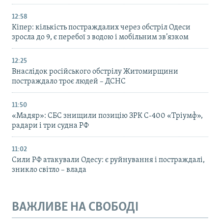
12:58
Кіпер: кількість постраждалих через обстріл Одеси
зросла до 9, є перебої з водою і мобільним зв’язком
12:25
Внаслідок російського обстрілу Житомирщини
постраждало троє людей – ДСНС
11:50
«Мадяр»: СБС знищили позицію ЗРК С-400 «Тріумф»,
радари і три судна РФ
11:02
Сили РФ атакували Одесу: є руйнування і постраждалі,
зникло світло – влада
ВАЖЛИВЕ НА СВОБОДІ