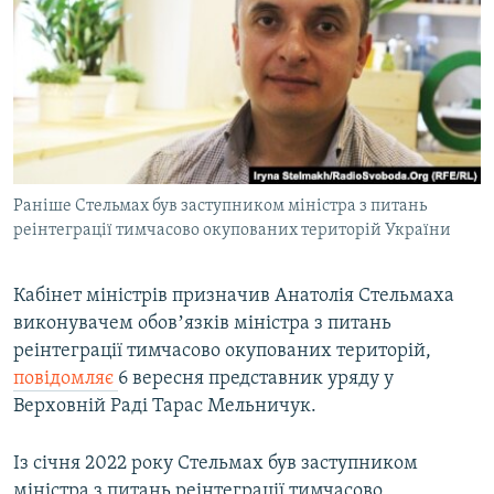
МУЛЬТИМЕДІА
ФОТО
СПЕЦПРОЄКТИ
ПОДКАСТИ
КРИМ РЕАЛІЇ
Раніше Стельмах був заступником міністра з питань
РУС
реінтеграції тимчасово окупованих територій України
УКР
Кабінет міністрів призначив Анатолія Стельмаха
КТАТ
виконувачем обовʼязків міністра з питань
реінтеграції тимчасово окупованих територій,
ДОЛУЧАЙСЯ!
повідомляє
6 вересня представник уряду у
Верховній Раді Тарас Мельничук.
Із січня 2022 року Стельмах був заступником
міністра з питань реінтеграції тимчасово