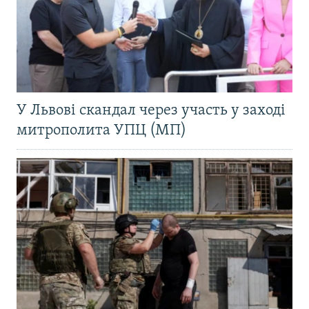
У Львові скандал через участь у заході
митрополита УПЦ (МП)