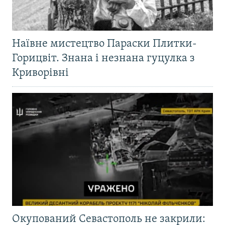
Наївне мистецтво Параски Плитки-
Горицвіт. Знана і незнана гуцулка з
Криворівні
Окупований Севастополь не закрили: