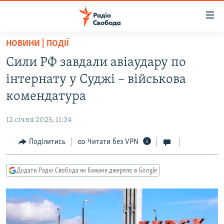
Доступність
посилання
Перейти
НОВИНИ | ПОДІЇ
до
РАДІО СВОБОДА – 70 РОКІВ
Сили РФ завдали авіаудару по
основного
ВСЕ ЗА ДОБУ
матеріалу
інтернату у Суджі – військова
СТАТТІ
Перейти
комендатура
до
ВІЙНА
ПОЛІТИКА
основної
12 січня 2025, 11:34
РОСІЙСЬКА «ФІЛЬТРАЦІЯ»
ЕКОНОМІКА
навігації
Перейти
Поділитись
Читати без VPN
ДОНБАС.РЕАЛІЇ
СУСПІЛЬСТВО
до
КРИМ.РЕАЛІЇ
КУЛЬТУРА
пошуку
Додати Радіо Свобода як бажане джерело в Google
ТИ ЯК?
СПОРТ
СХЕМИ
УКРАЇНА
КИТАЙ.ВИКЛИКИ
СВІТ