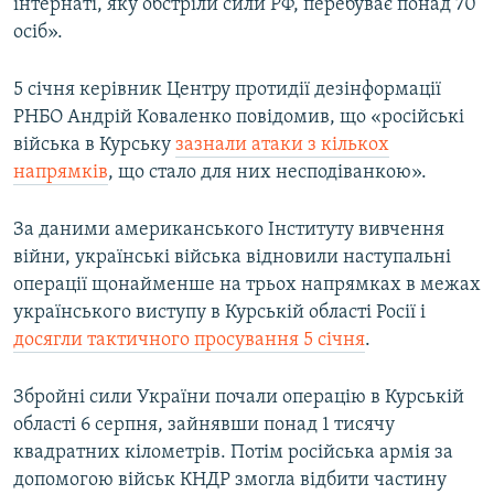
інтернаті, яку обстріли сили РФ, перебуває понад 70
осіб».
5 січня керівник Центру протидії дезінформації
РНБО Андрій Коваленко повідомив, що «російські
війська в Курську
зазнали атаки з кількох
напрямків
, що стало для них несподіванкою».
За даними американського Інституту вивчення
війни, українські війська відновили наступальні
операції щонайменше на трьох напрямках в межах
українського виступу в Курській області Росії і
досягли тактичного просування 5 січня
.
Збройні сили України почали операцію в Курській
області 6 серпня, зайнявши понад 1 тисячу
квадратних кілометрів. Потім російська армія за
допомогою військ КНДР змогла відбити частину