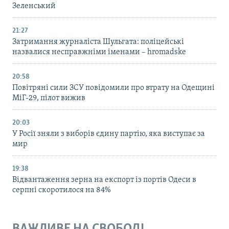
Зеленський
21:27
Затримання журналіста Шульгата: поліцейські
назвалися несправжніми іменами – hromadske
20:58
Повітряні сили ЗСУ повідомили про втрату на Одещині
МіГ-29, пілот вижив
20:03
У Росії зняли з виборів єдину партію, яка виступає за
мир
19:38
Відвантаження зерна на експорт із портів Одеси в
серпні скоротилося на 84%