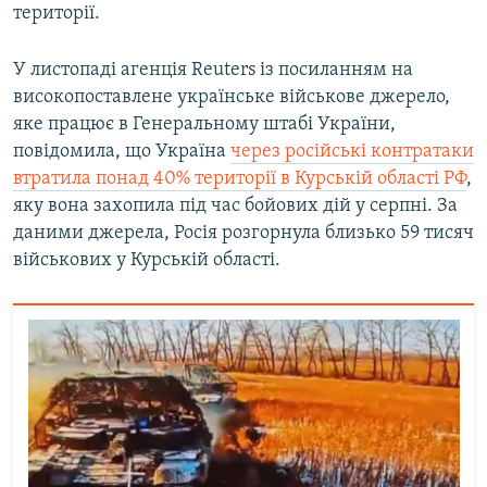
території.
У листопаді агенція Reuters із посиланням на
високопоставлене українське військове джерело,
яке працює в Генеральному штабі України,
повідомила, що Україна
через російські контратаки
втратила понад 40% території в Курській області РФ
,
яку вона захопила під час бойових дій у серпні. За
даними джерела, Росія розгорнула близько 59 тисяч
військових у Курській області.