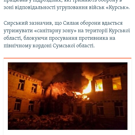
працював у підрозділах, які тримають оборону в
зоні відповідальності угруповання військ «Курськ».
Сирський зазначив, що Силам оборони вдається
утримувати «санітарну зону» на території Курської
області, блокуючи просування противника на
північному кордоні Сумської області.