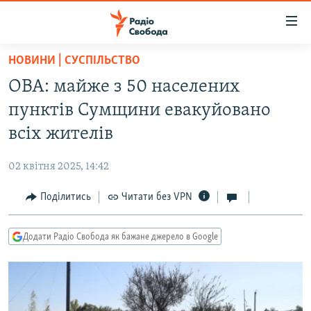
Доступність
посилання
Перейти
НОВИНИ | СУСПІЛЬСТВО
до
РАДІО СВОБОДА – 70 РОКІВ
ОВА: майже з 50 населених
основного
ВСЕ ЗА ДОБУ
матеріалу
пунктів Сумщини евакуйовано
СТАТТІ
Перейти
всіх жителів
до
ВІЙНА
ПОЛІТИКА
основної
02 квітня 2025, 14:42
РОСІЙСЬКА «ФІЛЬТРАЦІЯ»
ЕКОНОМІКА
навігації
Перейти
Поділитись
Читати без VPN
ДОНБАС.РЕАЛІЇ
СУСПІЛЬСТВО
до
КРИМ.РЕАЛІЇ
КУЛЬТУРА
пошуку
Додати Радіо Свобода як бажане джерело в Google
ТИ ЯК?
СПОРТ
СХЕМИ
УКРАЇНА
КИТАЙ.ВИКЛИКИ
СВІТ