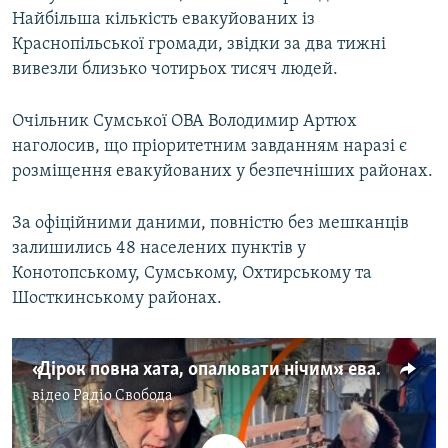
Найбільша кількість евакуйованих із
Усі сайти RFE/RL
Краснопільської громади, звідки за два тижні
вивезли близько чотирьох тисяч людей.
Очільник Сумської ОВА Володимир Артюх
наголосив, що пріоритетним завданням наразі є
розміщення евакуйованих у безпечніших районах.
За офіційними даними, повністю без мешканців
залишились 48 населених пунктів у
Конотопському, Сумському, Охтирському та
Шосткинському районах.
«Дірок повна хата, опалювати нічим»: евакуація із села біля Часового Яру
відео
Радіо Свобода
No media source currently available