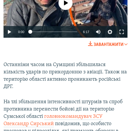
Auto
0:00
6:17
240p
ЗАВАНТАЖИТИ
360p
Auto
240p
360p
480p
480p
Останніми часом на Сумщині збільшилася
кількість ударів по прикордонню з авіації. Також на
720p
720p
1080p
територію області активно проникають російські
1080p
ДРГ.
На тлі збільшення інтенсивності штурмів та спроб
противника перенести бойові дії на територію
Сумської області
головнокомандувач ЗСУ
Олександр Сирський
повідомив, що особисто