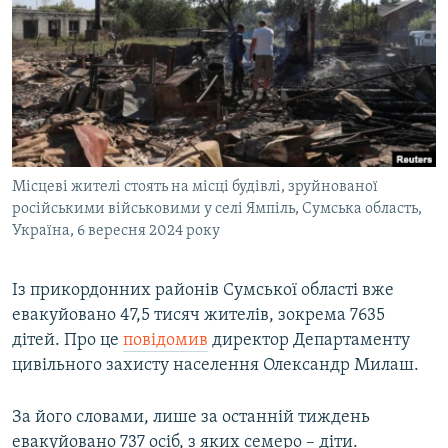
МУЛЬТИМЕДІА
ФОТО
СПЕЦПРОЄКТИ
ПОДКАСТИ
КРИМ РЕАЛІЇ
Місцеві жителі стоять на місці будівлі, зруйнованої
РУС
російськими військовими у селі Ямпіль, Сумська область,
Україна, 6 вересня 2024 року
УКР
КТАТ
Із прикордонних районів Сумської області вже
евакуйовано 47,5 тисяч жителів, зокрема 7635
ДОЛУЧАЙСЯ!
дітей. Про це
повідомив
директор Департаменту
цивільного захисту населення Олександр Милаш.
За його словами, лише за останній тиждень
евакуйовано 737 осіб, з яких семеро – діти.