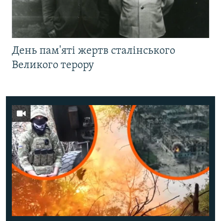
День пам'яті жертв сталінського
Великого терору