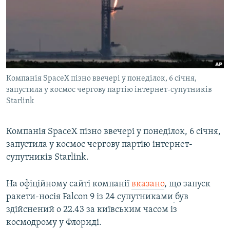
МУЛЬТИМЕДІА
ФОТО
СПЕЦПРОЄКТИ
ПОДКАСТИ
Компанія SpaceX пізно ввечері у понеділок, 6 січня,
запустила у космос чергову партію інтернет-супутників
КРИМ РЕАЛІЇ
Starlink
РУС
УКР
Компанія SpaceX пізно ввечері у понеділок, 6 січня,
КТАТ
запустила у космос чергову партію інтернет-
супутників Starlink.
ДОЛУЧАЙСЯ!
На офіційному сайті компанії
вказано
, що запуск
ракети-носія Falcon 9 із 24 супутниками
був
здійснений о 22.43 за київським часом із
космодрому у Флориді.