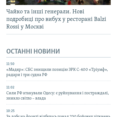
Чайко та інші генерали. Нові
подробиці про вибух у ресторані Balzi
Rossi у Москві
ОСТАННІ НОВИНИ
11:50
«Мадяр»: СБС знищили позицію ЗРК С-400 «Тріумф»,
радари і три судна РФ
11:02
Сили РФ атакували Одесу: є руйнування і постраждалі,
зникло світло – влада
10:25
За добу на фронті відбулось понад 230 бойових зіткнень