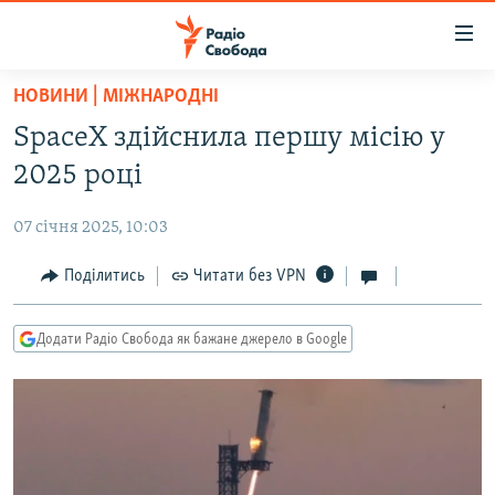
Доступність
посилання
Перейти
НОВИНИ | МІЖНАРОДНІ
до
РАДІО СВОБОДА – 70 РОКІВ
SpaceX здійснила першу місію у
основного
ВСЕ ЗА ДОБУ
матеріалу
2025 році
СТАТТІ
Перейти
до
07 січня 2025, 10:03
ВІЙНА
ПОЛІТИКА
основної
РОСІЙСЬКА «ФІЛЬТРАЦІЯ»
Поділитись
Читати без VPN
ЕКОНОМІКА
навігації
Перейти
ДОНБАС.РЕАЛІЇ
СУСПІЛЬСТВО
до
Додати Радіо Свобода як бажане джерело в Google
КРИМ.РЕАЛІЇ
КУЛЬТУРА
пошуку
ТИ ЯК?
СПОРТ
СХЕМИ
УКРАЇНА
КИТАЙ.ВИКЛИКИ
СВІТ