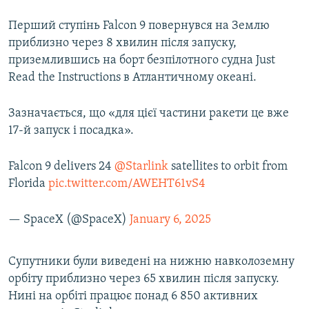
Усі сайти RFE/RL
Перший ступінь Falcon 9 повернувся на Землю
приблизно через 8 хвилин після запуску,
приземлившись на борт безпілотного судна Just
Read the Instructions в Атлантичному океані.
Зазначається, що «для цієї частини ракети це вже
17-й запуск і посадка».
Falcon 9 delivers 24
@Starlink
satellites to orbit from
Florida
pic.twitter.com/AWEHT61vS4
— SpaceX (@SpaceX)
January 6, 2025
Супутники були виведені на нижню навколоземну
орбіту приблизно через 65 хвилин після запуску.
Нині на орбіті працює понад 6 850 активних