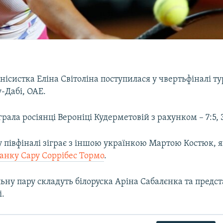
нісистка Еліна Світоліна поступилася у чвертьфіналі тур
-Дабі, ОАЕ.
рала росіянці Вероніці Кудерметовій з рахунком – 7:5, 3:
у півфіналі зіграє з іншою українкою Мартою Костюк, 
панку Сару Соррібес Тормо
.
ьну пару складуть білоруска Аріна Сабалєнка та предст
і.