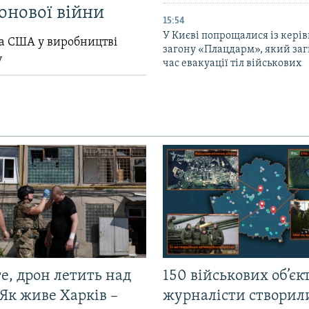
онової війни
15:54
У Києві попрощалися із кері
ла США у виробництві
загону «Плацдарм», який заг
у
час евакуації тіл військових
е, дрон летить над
150 військових об’єкт
Як живе Харків –
журналісти створил