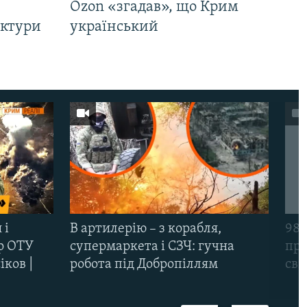
Ozon «згадав», що Крим
уктури
український
 і
В артилерію – з корабля,
98-
р ОТУ
супермаркета і СЗЧ: гучна
про
іков |
робота під Добропіллям
сві