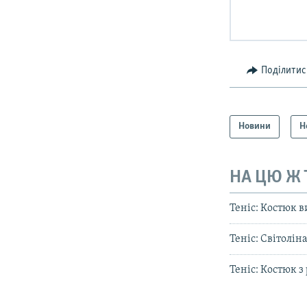
Поділитис
Новини
Н
НА ЦЮ Ж
Теніс: Костюк в
Теніс: Світолін
Теніс: Костюк з