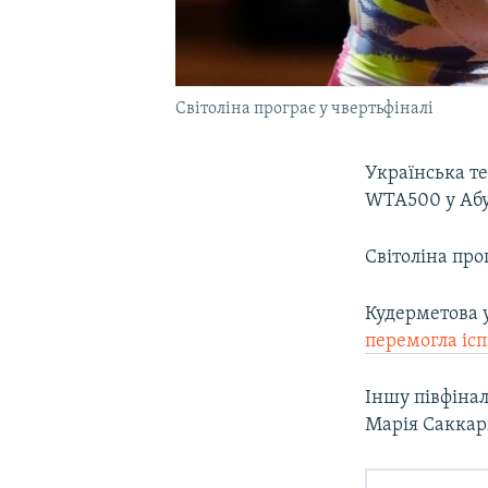
Світоліна програє у чвертьфіналі
Українська те
WTA500 у Абу
Світоліна прог
Кудерметова 
перемогла іс
Іншу півфінал
Марія Саккар