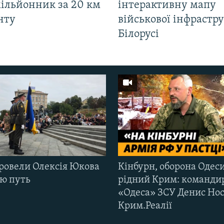
мільйонник за 20 км
інтерактивну мапу
нту
військової інфрастр
Білорусі
ровели Олексія Юкова
Кінбурн, оборона Одеси
ню путь
рідний Крим: команди
«Одеса» ЗСУ Денис Нос
Крим.Реалії