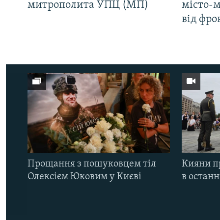
митрополита УПЦ (МП)
місто-
від фро
Прощання з пошуковцем тіл
Кияни п
Олексієм Юковим у Києві
в остан