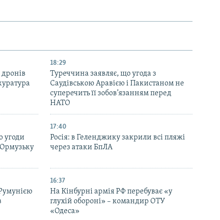
18:29
 дронів
Туреччина заявляє, що угода з
куратура
Саудівською Аравією і Пакистаном не
суперечить її зобов’язанням перед
НАТО
17:40
о угоди
Росія: в Геленджику закрили всі пляжі
 Ормузьку
через атаки БпЛА
16:37
 Румунією
На Кінбурні армія РФ перебуває «у
в
глухій обороні» – командир ОТУ
«Одеса»