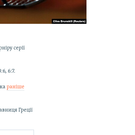
ніру серії
6, 6:7.
яка
раніше
авниця Греції