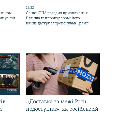
15:22
вником
Сенат США погодив призначення
инув під
Бланша генпрокурором: його
кандидатуру запропонував Трамп
ів:
«Доставка за межі Росії
и
недоступна»: як російський