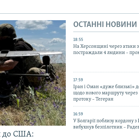
ОСТАННІ НОВИНИ
18:55
На Херсонщині через атаки з
постраждали 4 людини – про
17:59
Іран і Оман «дуже близькі» д
щодо нового маршруту через
протоку – Тегеран
16:59
У Болгарії поблизу кордону з
вибухнув безпілотник – Раде
и до США: