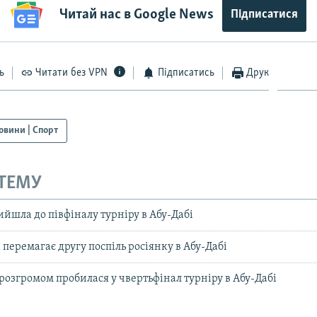
Читай нас в Google News
Підписатися
ь
Читати без VPN
Підписатись
Друк
овини | Спорт
 ТЕМУ
ийшла до півфіналу турніру в Абу-Дабі
а перемагає другу поспіль росіянку в Абу-Дабі
 розгромом пробилася у чвертьфінал турніру в Абу-Дабі