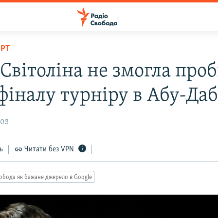
ОРТ
 Світоліна не змогла про
фіналу турніру в Абу-Даб
:03
ь
Читати без VPN
обода як бажане джерело в Google