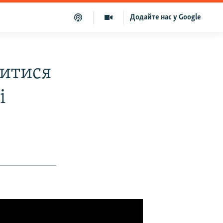
Додайте нас у Google
битися
і